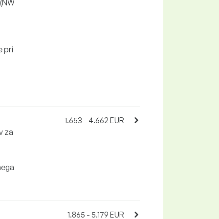
 (NW
 pri
1.653 - 4.662 EUR
v za
nega
1.865 - 5.179 EUR