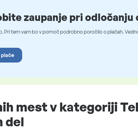
obite zaupanje pri odločanju 
o. Pri tem vam bo v pomoč podrobno poročilo o plačah. Vedno
 plače
h mest v kategoriji Te
h del