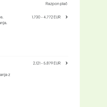
Razpon plač
ke.
1.730 - 4.772 EUR
anja.
2.121 - 5.879 EUR
anja z