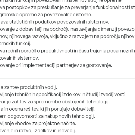
amskih funkcij in povezovalnih sistemov strojne opreme.
ava postopkov za preskušanje za preverjanje funkcionalnosti s
ogramske opreme za povezovalne sisteme.
ava statističnih podatkov povezovalnih sistemov.
ovanje z dobavitelji na področju nastavljanja dimenzij povezo
mov, njihovega razvoja, vključno z razvojem na področju njihov
amskih funkcij.
ava rednih poročil o produktivnosti in času trajanja posameznih
ovalnih sistemov.
ovanje pri implementaciji partnerjev za gostovanje.
za zahtev produktnih vodij.
vljanje tehničnih specifikacij izdelkov in študij izvedljivosti.
iranje zahtev za spremembe obstoječih tehnologij.
a in ocena rešitev, ki jih ponujajo dobavitelji.
em odgovornosti za nakup novih tehnologij.
avljanje vhodov za projektne načrte.
vanje in razvoj izdelkov in inovacij.