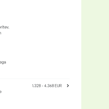
ritev.
n
kega
1.328 - 4.368 EUR
e