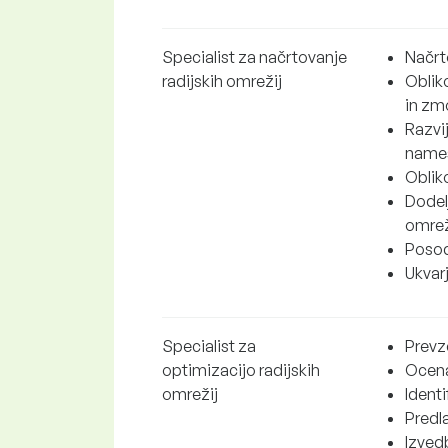
Specialist za načrtovanje
Načrt
radijskih omrežij
Oblik
in zmo
Razvij
namest
Oblik
Dodel
omrež
Posod
Ukvar
Specialist za
Prevz
optimizacijo radijskih
Ocena
omrežij
Identi
Predla
Izvedb