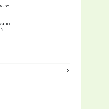
trojne
valnih
ih