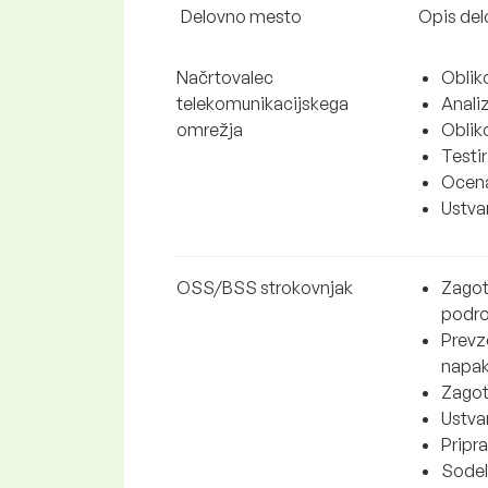
Delovno mesto
Opis de
Načrtovalec
Obliko
telekomunikacijskega
Analiz
omrežja
Oblik
Testir
Ocena
Ustva
OSS/BSS strokovnjak
Zagot
podro
Prevz
napak
Zagot
Ustvar
Pripr
Sodel