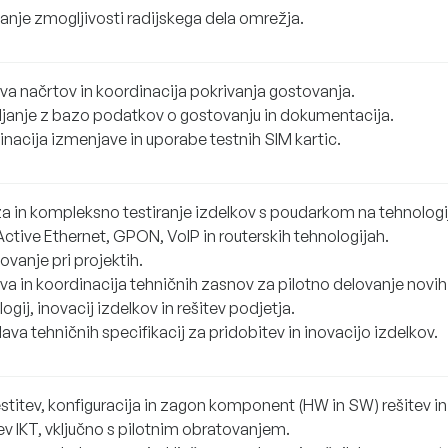
anje zmogljivosti radijskega dela omrežja.
ava načrtov in koordinacija pokrivanja gostovanja.
ljanje z bazo podatkov o gostovanju in dokumentacija.
inacija izmenjave in uporabe testnih SIM kartic.
za in kompleksno testiranje izdelkov s poudarkom na tehnologi
Active Ethernet, GPON, VoIP in routerskih tehnologijah.
vanje pri projektih.
ava in koordinacija tehničnih zasnov za pilotno delovanje novih
ogij, inovacij izdelkov in rešitev podjetja.
va tehničnih specifikacij za pridobitev in inovacijo izdelkov.
titev, konfiguracija in zagon komponent (HW in SW) rešitev in
ev IKT, vključno s pilotnim obratovanjem.