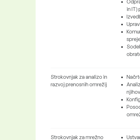
Odpra
in IT)
Izvedb
Upravl
Komun
sprej
Sodelo
obrat
Strokovnjak za analizo in
Načrt
razvoj prenosnih omrežij
Anali
njiho
Konfig
Posod
omrež
Strokovnjak za mrežno
Ustva