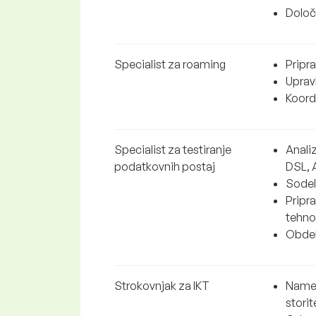
Določ
Specialist za roaming
Pripr
Uprav
Koord
Specialist za testiranje
Anali
podatkovnih postaj
DSL, 
Sodelo
Pripr
tehnol
Obdela
Strokovnjak za IKT
Names
storit