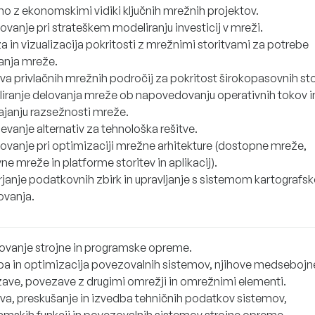
čno z ekonomskimi vidiki ključnih mrežnih projektov.
vanje pri strateškem modeliranju investicij v mreži.
a in vizualizacija pokritosti z mrežnimi storitvami za potrebe
ranja mreže.
va privlačnih mrežnih področij za pokritost širokopasovnih sto
iranje delovanja mreže ob napovedovanju operativnih tokov i
gajanju razsežnosti mreže.
evanje alternativ za tehnološka rešitve.
ovanje pri optimizaciji mrežne arhitekture (dostopne mreže,
e mreže in platforme storitev in aplikacij).
rjanje podatkovnih zbirk in upravljanje s sistemom kartografs
ovanja.
ovanje strojne in programske opreme.
ba in optimizacija povezovalnih sistemov, njihove medsebojn
ave, povezave z drugimi omrežji in omrežnimi elementi.
ava, preskušanje in izvedba tehničnih podatkov sistemov,