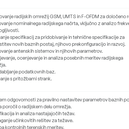
ovanje radijskih omrežij GSM, UMTS in F-OFDM za določeno re
ovanje nominalnega radijskega načrta, vključno z analizo frek
gljivosti.
anje specifikacij za pridobivanje in tehnične specifikacije za
itev novih baznih postaj, njihovo prekonfiguracijo in razvoj.
ovanje antenskih sistemov in njihovih parametrov.
jevanje, ocenjevanje in analiza posebnih meritev radijskega
ja.
abljanje podatkovnih baz.
janje s pritožbami strank.
em odgovornosti za pravilno nastavitev parametrov baznih po
 poročil o radijskem delu omrežja.
fikacija in analiza nastajajočih težav.
ganje učinkovitih rešitev za težave.
a kontrolnih terenskih meritev.