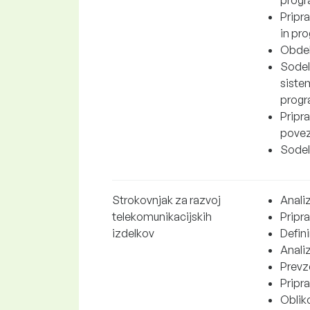
progr
Pripr
in pr
Obdel
Sodel
siste
progr
Pripr
povez
Sodel
Strokovnjak za razvoj
Anali
telekomunikacijskih
Pripra
izdelkov
Defin
Analiz
Prevz
Pripr
Obliko