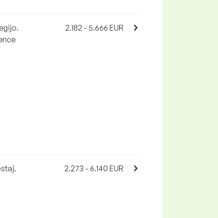
gijo.
2.182 - 5.666 EUR
vence
staj.
2.273 - 6.140 EUR