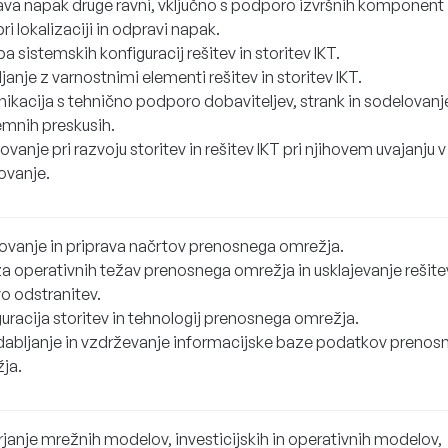
va napak druge ravni, vključno s podporo izvršnih komponent
 pri lokalizaciji in odpravi napak.
a sistemskih konfiguracij rešitev in storitev IKT.
janje z varnostnimi elementi rešitev in storitev IKT.
ikacija s tehnično podporo dobaviteljev, strank in sodelovanje
emnih preskusih.
vanje pri razvoju storitev in rešitev IKT pri njihovem uvajanju v
ovanje.
ovanje in priprava načrtov prenosnega omrežja.
za operativnih težav prenosnega omrežja in usklajevanje rešite
vo odstranitev.
uracija storitev in tehnologij prenosnega omrežja.
abljanje in vzdrževanje informacijske baze podatkov prenos
ja.
rjanje mrežnih modelov, investicijskih in operativnih modelov,