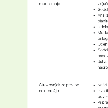
modeliranje
vklju
Sodelo
Analiz
plani
Izdela
Model
prila
Ocenj
Sodel
osnovn
Ustva
načrt
Strokovnjak za preklop
Načrt
na omrežje
Izved
povez
Pripr