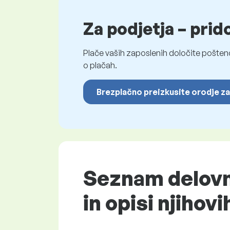
Za podjetja – prid
Plače vaših zaposlenih določite pošten
o plačah.
Brezplačno preizkusite orodje za
Seznam delovni
in opisi njihovi