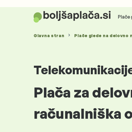
Plače 
Glavna stran
Plače glede
na delovno 
Telekomunikacij
Plača za delo
računalniška o