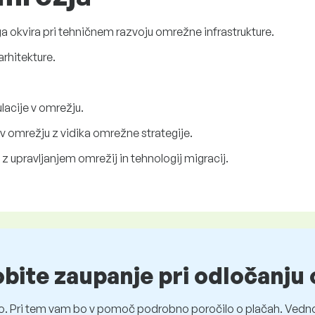
ga okvira pri tehničnem razvoju omrežne infrastrukture.
rhitekture.
acije v omrežju.
v omrežju z vidika omrežne strategije.
 z upravljanjem omrežij in tehnologij migracij.
obite zaupanje pri odločanju 
o. Pri tem vam bo v pomoč podrobno poročilo o plačah. Vedno