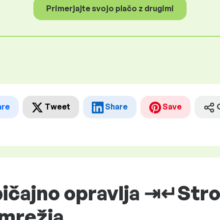
Primerjajte svojo plačo z drugimi
are
Tweet
Share
Save
ičajno opravlja ⇥↵Str
omrežja