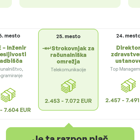
6. mesto
24. mest
25. mesto
 – Inženir
Direkto
⇥↵Strokovnjak za
esljivosti
zdravstve
računalniška
adbišča
ustanov
omrežja
unalništvo,
Top Managem
Telekomunikacije
ogramiranje
2.457 - 7.49
2.453 - 7.072 EUR
 - 7.604 EUR
Je ta razpon plač