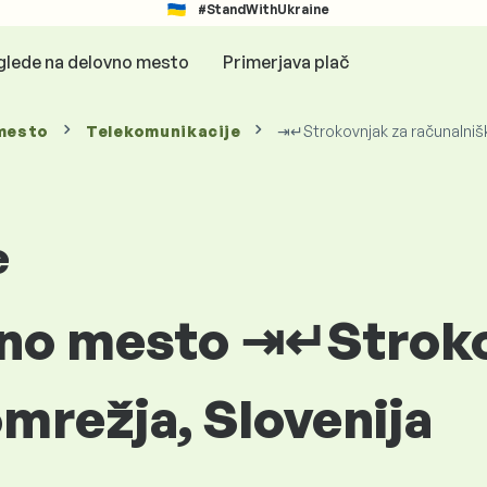
#StandWithUkraine
glede na delovno mesto
Primerjava plač
mesto
Telekomunikacije
⇥↵Strokovnjak za računalniš
e
vno mesto ⇥↵Strok
mrežja, Slovenija