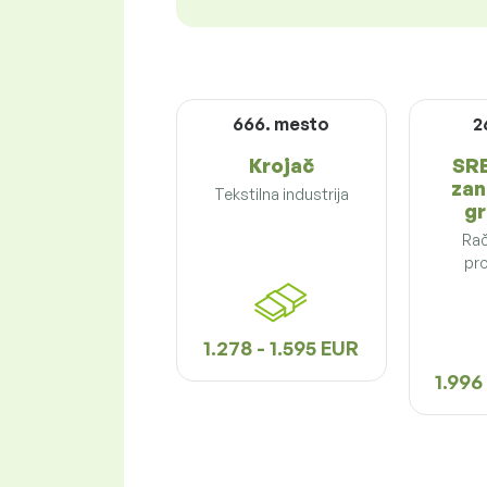
666. mesto
2
Krojač
SRE
zan
Tekstilna industrija
gr
Rač
pr
1.278 - 1.595 EUR
1.996