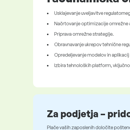
Usklajevanje uveljavitve regulatorne
Načrtovanje optimizacije omrežne a
Priprava omrežne strategije.
Obravnavanje ukrepov tehnične regul
Opredeljevanje modelov in aplikacij 
Izbira tehnoloških platform, vključno
Za podjetja – prid
Plače vaših zaposlenih določite pošten