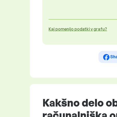
Kaj pomenijo podatki v grafu?
Sh
Kakšno delo ob
računalniška 