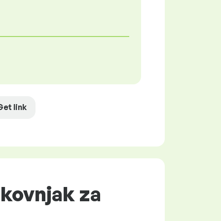
Get link
okovnjak za