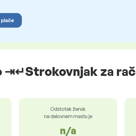
 plače
 ⇥↵Strokovnjak za rač
Odstotek žensk
na delovnem mestu je
n/a