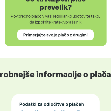
prevelik?
Povprečno plačo v vaši regiji lahko ugotovite tako,
da izpolnite kratek vprašalnik
Primerjajte svojo plačo z drugimi
robnejše informacije o plačah
Podatki za odločitve o plačah