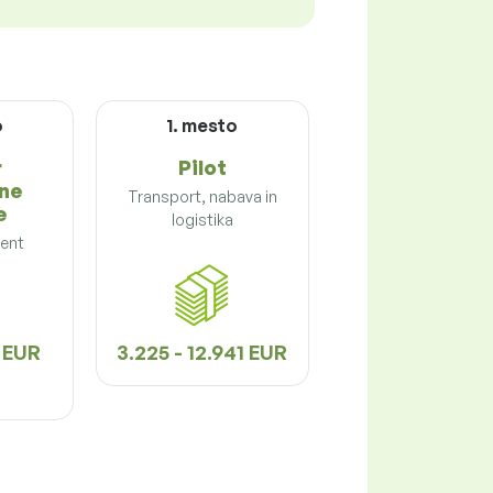
o
1. mesto
r
Pilot
ne
Transport, nabava in
e
logistika
ent
1 EUR
3.225 - 12.941 EUR