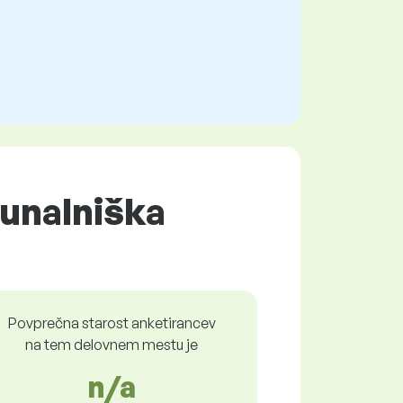
unalniška
Povprečna starost anketirancev
na tem delovnem mestu je
n/a