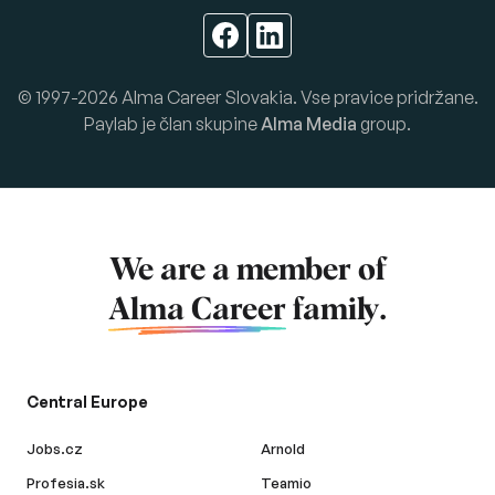
© 1997-2026 Alma Career Slovakia. Vse pravice pridržane.
Paylab je član skupine
Alma Media
group.
We are a member of
Alma Career
family.
Central Europe
Jobs.cz
Arnold
Profesia.sk
Teamio