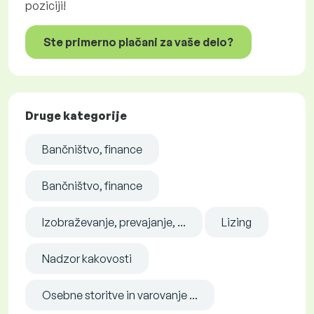
poziciji!
Ste primerno plačani za vaše delo?
Druge kategorije
Bančništvo, finance
Bančništvo, finance
Izobraževanje, prevajanje, ...
Lizing
Nadzor kakovosti
Osebne storitve in varovanje ...