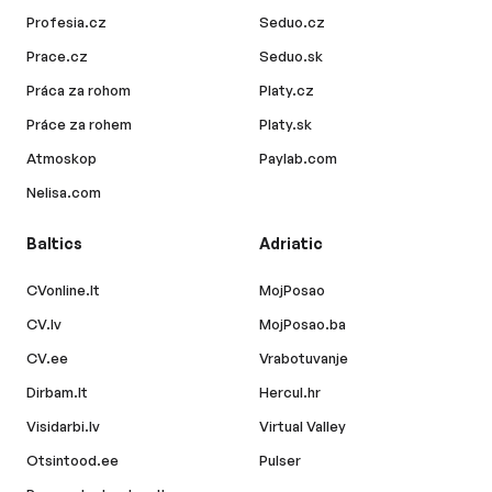
Profesia.cz
Seduo.cz
Prace.cz
Seduo.sk
Práca za rohom
Platy.cz
Práce za rohem
Platy.sk
Atmoskop
Paylab.com
Nelisa.com
Baltics
Adriatic
CVonline.lt
MojPosao
CV.lv
MojPosao.ba
CV.ee
Vrabotuvanje
Dirbam.lt
Hercul.hr
Visidarbi.lv
Virtual Valley
Otsintood.ee
Pulser