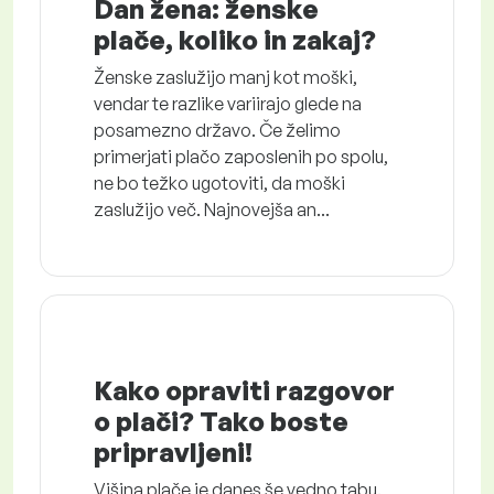
Dan žena: ženske
plače, koliko in zakaj?
Ženske zaslužijo manj kot moški,
vendar te razlike variirajo glede na
posamezno državo. Če želimo
primerjati plačo zaposlenih po spolu,
ne bo težko ugotoviti, da moški
zaslužijo več. Najnovejša an...
Kako opraviti razgovor
o plači? Tako boste
pripravljeni!
Višina plače je danes še vedno tabu.