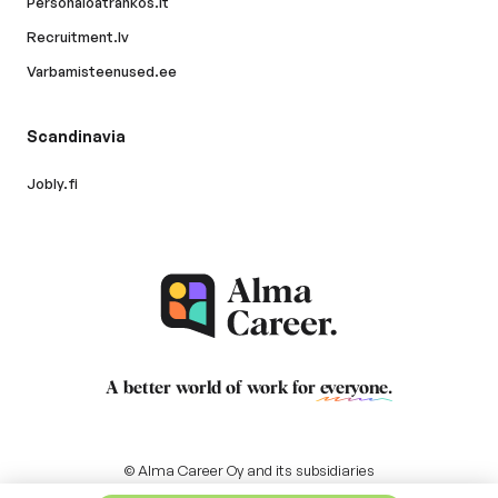
Personaloatrankos.lt
Recruitment.lv
Varbamisteenused.ee
Scandinavia
Jobly.fi
A better world of work for
everyone
.
© Alma Career Oy and its subsidiaries