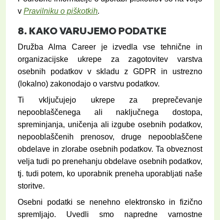
v
Pravilniku o piškotkih
.
8.
KAKO VARUJEMO
PODATKE
Družba Alma Career je izvedla vse tehnične in
organizacijske ukrepe za zagotovitev varstva
osebnih podatkov v skladu z GDPR in ustrezno
(lokalno) zakonodajo o varstvu podatkov.
Ti vključujejo ukrepe za preprečevanje
nepooblaščenega ali naključnega dostopa,
spreminjanja, uničenja ali izgube osebnih podatkov,
nepooblaščenih prenosov, druge nepooblaščene
obdelave in zlorabe osebnih podatkov. Ta obveznost
velja tudi po prenehanju obdelave osebnih podatkov,
tj. tudi potem, ko uporabnik preneha uporabljati naše
storitve.
Osebni podatki se nenehno elektronsko in fizično
spremljajo. Uvedli smo napredne varnostne