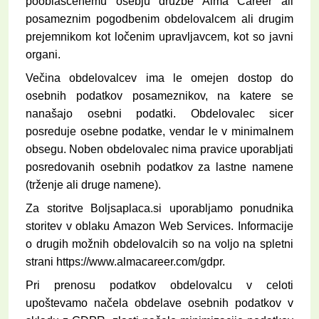
pooblaščenemu osebju družbe Alma Career ali
posameznim pogodbenim obdelovalcem ali drugim
prejemnikom kot ločenim upravljavcem, kot so javni
organi.
Večina obdelovalcev ima le omejen dostop do
osebnih podatkov posameznikov, na katere se
nanašajo osebni podatki. Obdelovalec sicer
posreduje osebne podatke, vendar le v minimalnem
obsegu. Noben obdelovalec nima pravice uporabljati
posredovanih osebnih podatkov za lastne namene
(trženje ali druge namene).
Za storitve
Boljsaplaca.si
uporabljamo ponudnika
storitev v oblaku Amazon Web Services. Informacije
o drugih možnih obdelovalcih so na voljo
na spletni
strani https://www.almacareer.com/gdpr.
Pri prenosu podatkov obdelovalcu v celoti
upoštevamo načela obdelave osebnih podatkov v