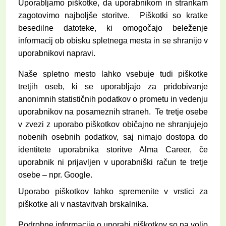
Uporabljamo piškotke, da uporabnikom in strankam
zagotovimo najboljše storitve.
Piškotki so kratke
besedilne datoteke, ki omogočajo beleženje
informacij ob obisku spletnega mesta in se shranijo v
uporabnikovi napravi.
Naše spletno mesto lahko vsebuje tudi piškotke
tretjih oseb, ki se uporabljajo za pridobivanje
anonimnih statističnih podatkov o prometu in vedenju
uporabnikov na posameznih straneh. Te tretje osebe
v zvezi z uporabo piškotkov običajno ne shranjujejo
nobenih osebnih podatkov, saj nimajo dostopa do
identitete uporabnika storitve Alma Career, če
uporabnik ni prijavljen v uporabniški račun te tretje
osebe – npr. Google.
Uporabo piškotkov lahko spremenite v vrstici za
piškotke ali v nastavitvah brskalnika.
Podrobne informacije o uporabi piškotkov so na voljo