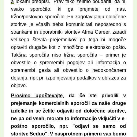
a
lokalni predpisi.
Prav tako želimo poudariti, da ni
vsako sporočilo, ki ga prejmete od nas,
tržno/poslovno sporočilo. Pri zagotavljanju določene
storitve je včasih treba komunicirati neposredno s
strankami in uporabniki storitev Alma Career, zaradi
velikega števila prejemnikov pa tega ni mogoče
opraviti drugače kot z množično elektronsko pošto.
Takšna sporočila niso tržna sporočila – primer je
obvestilo o spremembi pogojev ali informacija o
spremembi gesla ali obvestilo o nedokončanem
dejanju, npr. pri izpolnjevanju podatkov v obrazcu za
objavo.
Prosimo upoštevajte,
da če ste privolili v
prejemanje komercialnih sporočil za naše druge
izdelke in se želite odjaviti od določene storitve,
ne pa od vseh, morate to informacijo vključiti v e-
poštno sporočilo, npr. "odjavi se samo od
storitve Seduo". V nasprotnem primeru vas bomo