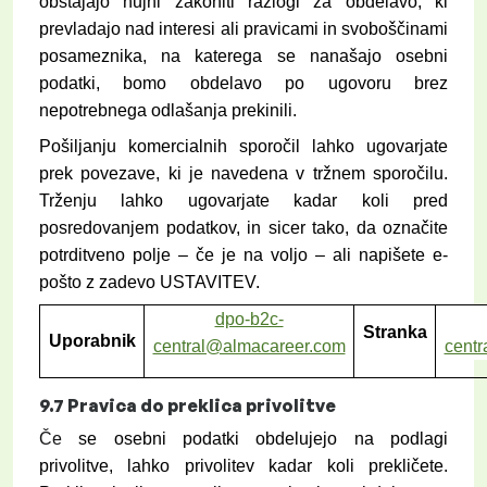
obstajajo nujni zakoniti razlogi za obdelavo, ki
prevladajo nad interesi ali pravicami in svoboščinami
posameznika, na katerega se nanašajo osebni
podatki, bomo obdelavo po ugovoru brez
nepotrebnega odlašanja prekinili.
Pošiljanju komercialnih sporočil lahko ugovarjate
prek povezave, ki je navedena v tržnem sporočilu.
Trženju lahko ugovarjate kadar koli pred
posredovanjem podatkov, in sicer tako, da označite
potrditveno polje – če je na voljo – ali napišete e-
pošto z zadevo USTAVITEV.
dpo-b2c-
Stranka
Uporabnik
central@almacareer.com
cent
9.7
Pravica do preklica privolitve
Če
se osebni podatki obdelujejo na podlagi
privolitve, lahko privolitev kadar koli prekličete.