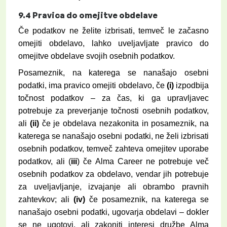
9.4
Pravica do omejitve obdelave
Če podatkov ne želite izbrisati, temveč le začasno
omejiti obdelavo, lahko uveljavljate pravico do
omejitve obdelave svojih osebnih podatkov.
Posameznik, na katerega se nanašajo osebni
podatki, ima pravico omejiti obdelavo, če
(i)
izpodbija
točnost podatkov – za čas, ki ga upravljavec
potrebuje za preverjanje točnosti osebnih podatkov,
ali
(ii)
če je obdelava nezakonita in posameznik, na
katerega se nanašajo osebni podatki, ne želi izbrisati
osebnih podatkov, temveč zahteva omejitev uporabe
podatkov, ali (
iii
) če Alma Career ne potrebuje več
osebnih podatkov za obdelavo, vendar jih potrebuje
za uveljavljanje, izvajanje ali obrambo pravnih
zahtevkov; ali
(iv)
če posameznik, na katerega se
nanašajo osebni podatki, ugovarja obdelavi – dokler
se ne ugotovi, ali zakoniti interesi družbe Alma