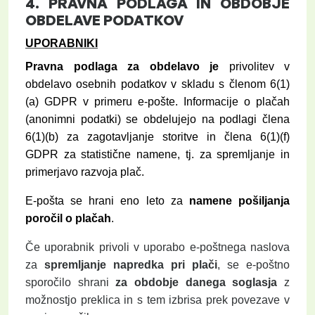
4.
PRAVNA PODLAGA IN
OBDOBJE
OBDELAVE PODATKOV
UPORABNIKI
Pravna podlaga za obdelavo je
privolitev v
obdelavo osebnih podatkov v skladu s členom 6(1)
(a) GDPR v primeru e-pošte. Informacije o plačah
(anonimni podatki) se obdelujejo na podlagi člena
6(1)(b) za zagotavljanje storitve in člena 6(1)(f)
GDPR za statistične namene, tj. za spremljanje in
primerjavo razvoja plač.
E-pošta se hrani eno leto za
namene pošiljanja
poročil o plačah
.
Če uporabnik privoli v uporabo e-poštnega naslova
za
spremljanje napredka pri plači
, se e-poštno
sporočilo shrani
za obdobje danega soglasja
z
možnostjo preklica in s tem izbrisa prek povezave v