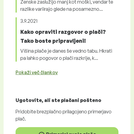
Ženske zaslužijo manj kot moški, vendar te
razlike variirajo glede na posamezno...
3.9.2021
Kako opraviti razgovor o plači?
Tako boste pripravljeni!
Višina plače je danes še vedno tabu. Hkrati
pa lahko pogovor o plači razkrije, k...
Pokaži več člankov
Ugotovite, ali ste plačani
pošteno
Pridobite
brezplačno
prilagojeno primerjavo
plač.