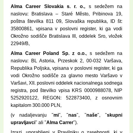
Alma Career Slovakia s. r. o.,
s sedežem na
naslovu: Bratislava – Staré Město, Pribinova 19,
poštna številka 811 09, Slovaška republika, ID št:
35800861, vpisana v poslovni register, ki ga vodi
Okrožno sodišče Bratislava III, oddelek Sro, vložek
22949/B,
Alma Career Poland Sp. z o.o.
, s sedežem na
naslovu: BL Astoria, Przeskok 2, 00-032 Varšava,
Republika Poljska, vpisana v poslovni register, ki ga
vodi Okrožno sodišče za glavno mesto Varšavo v
Varšavi, XII. poslovni oddelek nacionalnega sodnega
registra, pod številko vpisa KRS 0000988078, NIP
5252920122, REGON: 522873400, z osnovnim
kapitalom 300.000 PLN,
(v nadaljevanju "
mi
", "
nas
", "
naše
", "
skupni
upravljavci
" ali "
Alma Carrer
").
Izrazi, uporabljeni v Pravilniku o zasebnosti, ki v