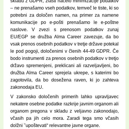
skladu z GDPR, zlasti načelo minimizacije podatkov
– ne prenašamo vseh podatkov, temveč le tiste, ki so
potrebni za določen namen, na primer za namene
komunikacije po e-pošti prenašamo le e-poštne
naslove. V zvezi s prenosom podatkov zunaj
EU/EGP se družba Alma Career zavezuje, da bo
vsak prenos osebnih podatkov v tretje države potekal
le pod pogoji, določenimi v členih 44-49 GDPR. Če
bodo instrumenti za prenos osebnih podatkov v tretjo
državo spremenjeni, preklicani ali razveljavljeni, bo
družba Alma Career sprejela ukrepe, s katerimi bo
zagotovila, da bo dosežena raven, ki jo zahteva
zakonodaja EU.
V zakonsko določenih primerih lahko upravljavec
nekatere osebne podatke razkrije javnim organom ali
organom pregona v skladu z veljavno zakonodajo,
včasih pa jih celo mora. Zaradi tega smo včasih
dolžni "upoštevati“ relevantne javne organe.