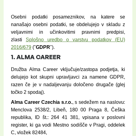
Osebni podatki posameznikov, na katere se
nanašajo osebni podatki, se obdelujejo v skladu z
veljavnimi in učinkovitimi pravnimi predpisi,
zlasti
Splošno uredbo o varstvu podatkov (EU)
2016/679
("
GDPR
").
1.
ALMA CAREER
Družba Alma Career vključuje/zastopa podjetja, ki
delujejo kot skupni upravljavci za namene GDPR,
razen če je v nadaljevanju določeno drugače (glej
točko 2 spodaj).
Alma Career Czechia s.r.o.
, s sedežem na naslovu:
Menclova 2538/2, Libeň, 180 00 Praga 8, Češka
republika, ID št.: 264 41 381, vpisana v poslovni
register, ki ga vodi Mestno sodišče v Pragi, oddelek
C, vložek 82484,