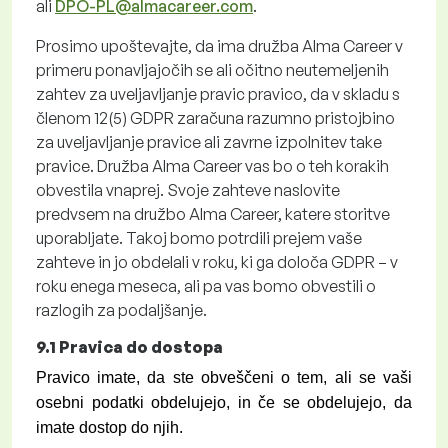
ali
DPO-PL@almacareer.com
.
Prosimo upoštevajte,
da ima družba Alma Career v
primeru ponavljajočih se ali očitno neutemeljenih
zahtev za uveljavljanje pravic pravico, da v skladu s
členom 12(5) GDPR zaračuna razumno pristojbino
za uveljavljanje pravice ali zavrne izpolnitev take
pravice. Družba Alma Career vas bo o teh korakih
obvestila vnaprej. Svoje zahteve naslovite
predvsem na družbo Alma Career, katere storitve
uporabljate. Takoj bomo potrdili prejem vaše
zahteve in jo obdelali v roku, ki ga določa GDPR – v
roku enega meseca, ali pa vas bomo obvestili o
razlogih za podaljšanje.
9.1
Pravica do dostopa
Pravico imate, da ste obveščeni o tem, ali se vaši
osebni podatki obdelujejo, in če se obdelujejo, da
imate dostop do njih.