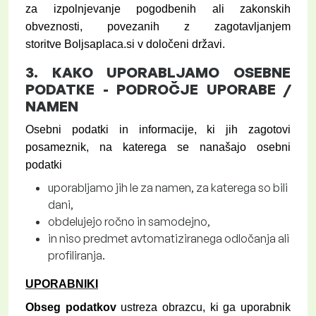
za izpolnjevanje pogodbenih ali zakonskih
obveznosti, povezanih z zagotavljanjem
storitve
Boljsaplaca.si
v določeni državi.
3.
KAKO UPORABLJAMO OSEBNE
PODATKE
- PODROČJE UPORABE /
NAMEN
Osebni podatki in informacije, ki jih zagotovi
posameznik, na katerega se nanašajo osebni
podatki
uporabljamo jih le za namen, za katerega so bili
dani,
obdelujejo ročno in samodejno,
in niso predmet avtomatiziranega odločanja ali
profiliranja.
UPORABNIKI
Obseg podatkov
ustreza obrazcu, ki ga uporabnik