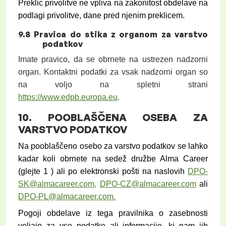
Preklic privolitve ne vpliva na zakonitost obdelave na
podlagi privolitve, dane pred njenim preklicem.
9.8
Pravica do stika z organom za varstvo
podatkov
Imate pravico, da se obrnete na ustrezen nadzorni
organ. Kontaktni podatki za vsak nadzorni organ so
na voljo na spletni strani
https://www.edpb.europa.eu
.
10.
POOBLAŠČENA OSEBA ZA
VARSTVO PODATKOV
Na pooblaščeno osebo za varstvo podatkov se lahko
kadar koli obrnete na sedež družbe Alma Career
(glejte
1
)
ali po elektronski pošti na naslovih
DPO-
SK@almacareer.com,
DPO-CZ@almacareer.com
ali
DPO-PL@almacareer.com.
Pogoji obdelave iz tega pravilnika o zasebnosti
veljajo za vse podatke ali informacije, ki nam jih