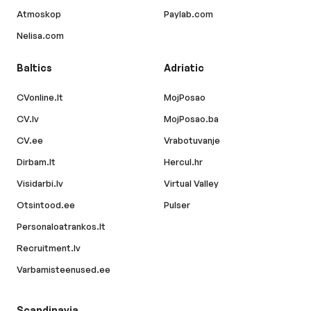
Atmoskop
Paylab.com
Nelisa.com
Baltics
Adriatic
CVonline.lt
MojPosao
CV.lv
MojPosao.ba
CV.ee
Vrabotuvanje
Dirbam.lt
Hercul.hr
Visidarbi.lv
Virtual Valley
Otsintood.ee
Pulser
Personaloatrankos.lt
Recruitment.lv
Varbamisteenused.ee
Scandinavia