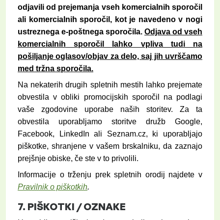
odjavili od prejemanja vseh komercialnih sporočil
ali komercialnih sporočil, kot je navedeno v nogi
ustreznega e-poštnega sporočila.
Odjava od vseh
komercialnih sporočil lahko vpliva tudi na
pošiljanje oglasov/objav za delo, saj jih uvrščamo
med tržna sporočila.
Na nekaterih drugih spletnih mestih lahko prejemate
obvestila v obliki promocijskih sporočil na podlagi
vaše zgodovine uporabe naših storitev. Za ta
obvestila uporabljamo storitve družb Google,
Facebook, LinkedIn ali Seznam.cz, ki uporabljajo
piškotke, shranjene v vašem brskalniku, da zaznajo
prejšnje obiske, če ste v to privolili.
Informacije o trženju prek spletnih orodij najdete v
Pravilnik o piškotkih
.
7.
PIŠKOTKI /
OZNAKE