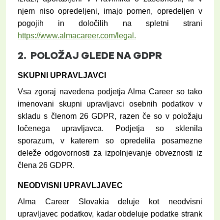
njem niso opredeljeni, imajo pomen, opredeljen v
pogojih in določilih na spletni strani
https://www.almacareer.com/legal.
2.
POLOŽAJ GLEDE NA
GDPR
SKUPNI UPRAVLJAVCI
Vsa zgoraj navedena podjetja Alma Career so tako
imenovani skupni upravljavci osebnih podatkov v
skladu s členom 26 GDPR, razen če so v položaju
ločenega upravljavca. Podjetja so sklenila
sporazum, v katerem so opredelila posamezne
deleže odgovornosti za izpolnjevanje obveznosti iz
člena 26 GDPR.
NEODVISNI UPRAVLJAVEC
Alma Career Slovakia deluje kot neodvisni
upravljavec podatkov, kadar obdeluje podatke strank