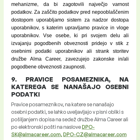
mehanizme, da bi zagotovili največjo varnost
podatkov. Za zaščito podatkov pred nepooblaščenim
dostopom uporabljamo sistem za nadzor dostopa
uporabnikov, s katerim upravljamo pravice in vloge
uporabnikov. Vse osebe, ki pri svojem delu ali
izvajanju pogodbenih obveznosti pridejo v stik z
osebnimi podatki uporabnikov ali strank storitev
družbe Alma Career, zavezujejo zakonske in/ali
pogodbene obveznosti zaupnosti.
9.
PRAVICE POSAMEZNIKA, NA
KATEREGA SE NANAŠAJO OSEBNI
PODATKI
Pravice posameznikov, na katere se nanašajo
osebni podatki, se lahko uveljavljajo v pisni obliki s
pošiljanjem dopisa na sedež družbe Alma Career ali
po elektronski pošti na naslove
DPO-
SK@almacareer.com,
DPO-CZ@almacareer.com