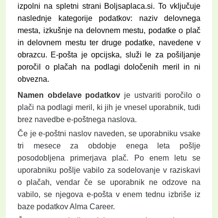
izpolni na spletni strani
Boljsaplaca.si
. To vključuje
naslednje kategorije podatkov: naziv delovnega
mesta, izkušnje na delovnem mestu, podatke o plač
in delovnem mestu ter druge podatke, navedene v
obrazcu. E-pošta je opcijska, služi le za pošiljanje
poročil o plačah na podlagi določenih meril in ni
obvezna.
Namen obdelave podatkov
je ustvariti poročilo o
plači na podlagi meril, ki jih je vnesel uporabnik, tudi
brez navedbe e-poštnega naslova.
Če je e-poštni naslov naveden, se uporabniku vsake
tri mesece za obdobje enega leta pošlje
posodobljena primerjava plač. Po enem letu se
uporabniku pošlje vabilo za sodelovanje v raziskavi
o plačah, vendar če se uporabnik ne odzove na
vabilo, se njegova e-pošta v enem tednu izbriše iz
baze podatkov Alma Career.