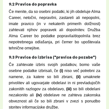
9.2
Pravica do popravka
Če menite, da so osebni podatki, ki jih obdeluje Alma
Career, netočni, nepravilni, zastareli ali nepopolni,
imate pravico (in v nekaterih primerih dolžnost)
zahtevati njihov popravek ali dopolnitev. Družba
Alma Career bo podatke popravila/dopolnila brez
nepotrebnega odlašanja, pri čemer bo upoštevala
tehnične omejitve.
9.3
Pravica do izbrisa ("pravica do pozabe")
Če zahtevate izbris svojih podatkov, bomo vaše
osebne podatke izbrisali, če
(i)
niso več potrebni za
namene, za katere so bili zbrani,
(ii)
umaknete
privolitev ali ugovarjate obdelavi in ni prevladujočih
zakonitih razlogov za obdelavo,
(iii)
so bili obdelani
nezakonito ali
(iv)
obdelave ne zahteva zakonska
obveznost ali če so bili zbrani v zvezi s ponudbo
storitev informacijske družbe.