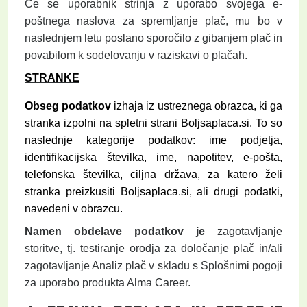
Če se uporabnik strinja z uporabo svojega e-
poštnega naslova za spremljanje plač, mu bo v
naslednjem letu poslano sporočilo z gibanjem plač in
povabilom k sodelovanju v raziskavi o plačah.
STRANKE
Obseg podatkov
izhaja iz ustreznega obrazca, ki ga
stranka izpolni na spletni strani
Boljsaplaca.si
. To so
naslednje kategorije podatkov: ime podjetja,
identifikacijska številka, ime, napotitev, e-pošta,
telefonska številka, ciljna država, za katero želi
stranka preizkusiti
Boljsaplaca.si
, ali drugi podatki,
navedeni v obrazcu.
Namen obdelave podatkov je
zagotavljanje
storitve, tj. testiranje orodja za določanje plač in/ali
zagotavljanje Analiz plač v skladu s Splošnimi pogoji
za uporabo produkta Alma Career.