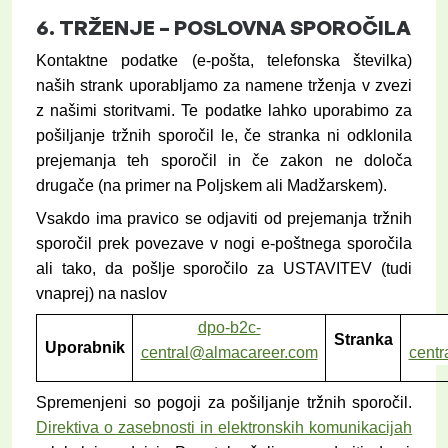
6.
TRŽENJE
–
POSLOVNA SPOROČILA
Kontaktne podatke (e-pošta, telefonska številka)
naših strank uporabljamo za namene trženja v zvezi
z našimi storitvami. Te podatke lahko uporabimo za
pošiljanje tržnih sporočil le, če stranka ni odklonila
prejemanja teh sporočil in če zakon ne določa
drugače (na primer na Poljskem ali Madžarskem).
Vsakdo ima pravico se odjaviti od prejemanja tržnih
sporočil prek povezave v nogi e-poštnega sporočila
ali tako, da pošlje sporočilo za USTAVITEV (tudi
vnaprej) na naslov
dpo-b2c-
Stranka
Uporabnik
central@almacareer.com
cent
Spremenjeni so pogoji za pošiljanje tržnih sporočil.
Direktiva o zasebnosti in elektronskih komunikacijah