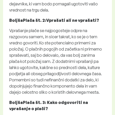
dejavnike, ki vam bodo pomagali ugotoviti vašo
vrednost na trgu dela.
BoljšaPlača št. 2:Vprašati ali ne vprašati?
Vprašanje plače se najpogosteje odpre na
razgovoru samem, in sicer takrat, ko se je o tem
vredno govoriti. Ko ste potencialno primerni za
položaj. O plačnih pogojih od začetka ni primerno
spraševati, saj bo delovalo, da vas bolj zanima
plača kot položaj sam. Z dodatnimi vprašanji pa
lahko ugotovite, kakšne so prednosti dela, kulture
podjetja ali obseg prilagodljivosti delovnega časa.
Pomembni so tudi nefinančni dodatki za delo, ki
dopolnjujejo finančno komponento dela in vam
dajejo celostno sliko o koristih delovnega mesta.
BoljšaPlača št. 3: Kako odgovoriti na
vprašanje o plači?