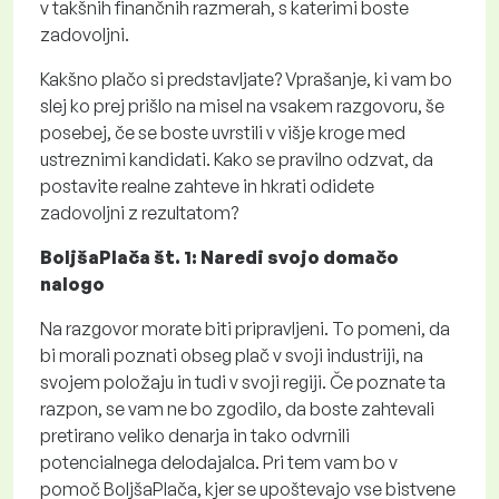
v takšnih finančnih razmerah, s katerimi boste
zadovoljni.
Kakšno plačo si predstavljate? Vprašanje, ki vam bo
slej ko prej prišlo na misel na vsakem razgovoru, še
posebej, če se boste uvrstili v višje kroge med
ustreznimi kandidati. Kako se pravilno odzvat, da
postavite realne zahteve in hkrati odidete
zadovoljni z rezultatom?
BoljšaPlača št. 1: Naredi svojo domačo
nalogo
Na razgovor morate biti pripravljeni. To pomeni, da
bi morali poznati obseg plač v svoji industriji, na
svojem položaju in tudi v svoji regiji. Če poznate ta
razpon, se vam ne bo zgodilo, da boste zahtevali
pretirano veliko denarja in tako odvrnili
potencialnega delodajalca. Pri tem vam bo v
pomoč BoljšaPlača, kjer se upoštevajo vse bistvene