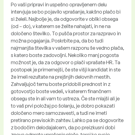
Po vaši pripravi in ​​uspešno opravljenem delu
intervjuja se bo pojavilo vprašanje, kakšno plačo bi
si želeli. Najbolje je, da odgovorite v obliki obsega
(od – do), v katerem se želite nahajati, in ne na
določeno številko. To pušča prostor za razpravo in
možna pogajanja. Poskrbite pa, da bo tudi
najmanjša številka v vašem razponu še vedno plača,
s katero boste zadovoljni. Nekoliko manj pogosta
možnost je, da za odgovor o plači vprašate HR. Ta
postopek je primernejši, če ste višji kandidat in ste
že imeli rezultate na prejšnjih delovnih mestih.
Zahvaljujoč temu boste pridobili prednost in z
gotovostjo boste vedeli, v katerem finančnem
obsegu ste in ali vam to ustreza. Če ste mlajši ali je
to vaš prvi položaj po šolanju, je dobro pokazati
določeno mero samozavesti, a tudi ne imeti
pretirano previsokih zahtev. Lahko pa se dogovorite
z bodočim delodajalcem, da po preizkusni dobi
znova odprete vprašanje plače, torej ko svojo