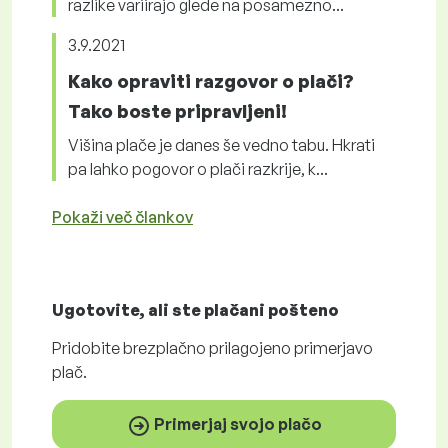
razlike variirajo glede na posamezno...
3.9.2021
Kako opraviti razgovor o plači?
Tako boste pripravljeni!
Višina plače je danes še vedno tabu. Hkrati
pa lahko pogovor o plači razkrije, k...
Pokaži več člankov
Ugotovite, ali ste plačani
pošteno
Pridobite
brezplačno
prilagojeno primerjavo
plač.
Primerjaj svojo plačo