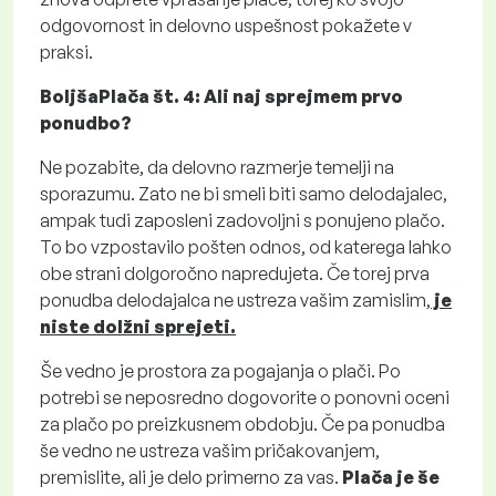
odgovornost in delovno uspešnost pokažete v
praksi.
BoljšaPlača št. 4: Ali naj sprejmem prvo
ponudbo?
Ne pozabite, da delovno razmerje temelji na
sporazumu. Zato ne bi smeli biti samo delodajalec,
ampak tudi zaposleni zadovoljni s ponujeno plačo.
To bo vzpostavilo pošten odnos, od katerega lahko
obe strani dolgoročno napredujeta. Če torej prva
ponudba delodajalca ne ustreza vašim zamislim,
je
niste dolžni sprejeti.
Še vedno je prostora za pogajanja o plači. Po
potrebi se neposredno dogovorite o ponovni oceni
za plačo po preizkusnem obdobju. Če pa ponudba
še vedno ne ustreza vašim pričakovanjem,
premislite, ali je delo primerno za vas.
Plača je še