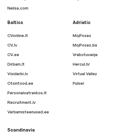
Nelisa.com
Baltics
Adriatic
CVonline.lt
MojPosao
CV.lv
MojPosao.ba
CV.ee
Vrabotuvanje
Dirbam.lt
Hercul.hr
Visidarbi.lv
Virtual Valley
Otsintood.ee
Pulser
Personaloatrankos.lt
Recruitment.lv
Varbamisteenused.ee
Scandinavia