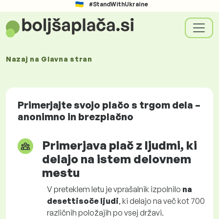
#StandWithUkraine
Nazaj na
Glavna stran
Primerjajte svojo plačo s trgom dela –
anonimno in brezplačno
Primerjava plač z ljudmi, ki
delajo na istem delovnem
mestu
V preteklem letu je vprašalnik izpolnilo
na
desettisoče ljudi
, ki delajo na več kot 700
različnih položajih po vsej državi.