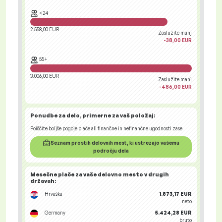
<24
2.558,00 EUR
Zaslužite manj
-38,00 EUR
55+
3.006,00 EUR
Zaslužite manj
-486,00 EUR
Ponudbe za delo
, primerne za vaš položaj:
Poiščite boljše pogoje plače ali finančne in nefinančne ugodnosti zase.
Seznam prostih delovnih mest, ki ustrezajo vašemu
področju dela
Mesečne plače za vaše delovno mesto
v drugih
državah
:
Hrvaška
1.873,17 EUR
neto
Germany
5.424,28 EUR
bruto