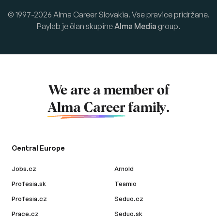
© 1997-2026 Alma Career Slovakia. Vse pravice pridržane.
Paylab je član skupine
Alma Media
group.
We are a member of
Alma Career
family.
Central Europe
Jobs.cz
Arnold
Profesia.sk
Teamio
Profesia.cz
Seduo.cz
Prace.cz
Seduo.sk