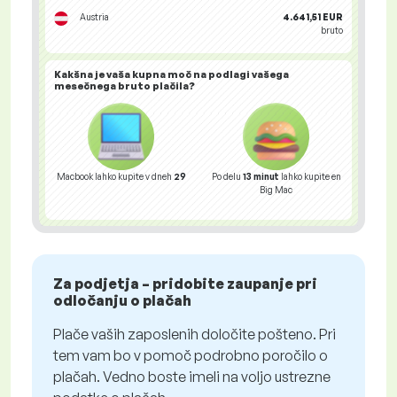
Austria
4.641,51 EUR
bruto
Kakšna je vaša
kupna moč
na podlagi vašega
mesečnega bruto plačila?
Macbook lahko kupite v dneh
29
Po delu
13 minut
lahko kupite en
Big Mac
Za podjetja – pridobite zaupanje pri
odločanju o plačah
Plače vaših zaposlenih določite pošteno. Pri
tem vam bo v pomoč podrobno poročilo o
plačah. Vedno boste imeli na voljo ustrezne