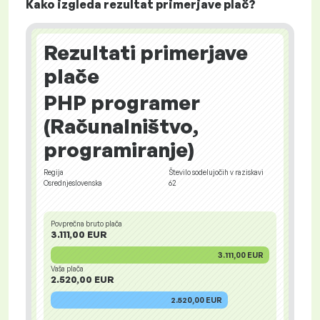
Kako izgleda rezultat primerjave plač?
Rezultati primerjave
plače
PHP programer
(Računalništvo,
programiranje)
Regija
Število sodelujočih v raziskavi
Osrednjeslovenska
62
Povprečna bruto plača
3.111,00 EUR
3.111,00 EUR
Vaša plača
2.520,00 EUR
2.520,00 EUR