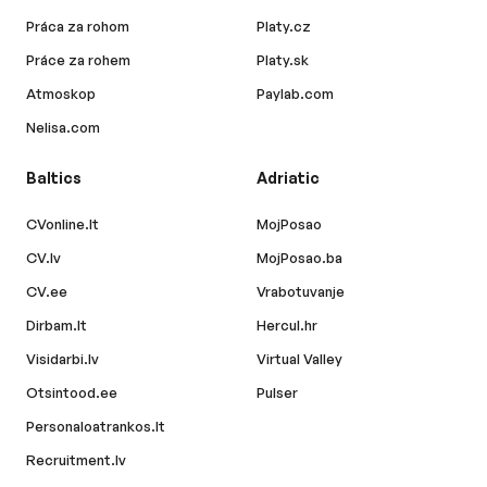
Práca za rohom
Platy.cz
Práce za rohem
Platy.sk
Atmoskop
Paylab.com
Nelisa.com
Baltics
Adriatic
CVonline.lt
MojPosao
CV.lv
MojPosao.ba
CV.ee
Vrabotuvanje
Dirbam.lt
Hercul.hr
Visidarbi.lv
Virtual Valley
Otsintood.ee
Pulser
Personaloatrankos.lt
Recruitment.lv