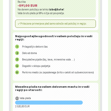
Razlika
-591,00 EUR
Na danem položaju se lahko
izboljšate!
Vaša bruto plača je
18%
nižja od povprečja.
Prikazana primerjava plač samo odraža vaš položaj in regijo.
Najpogostejše ugodnosti v vašem položaju in v vaši
regiji:
Prilagodljiv delovni čas
Delo od doma
Brezplačne pijače (čaj, kava, mineralna voda … )
Dogodki v sklopu podjetja
Parkirno mesto za zaposlenega (krito v celoti ali subvencionirano)
Mesečna plača na vašem delovnem mestu in v vaši
regiji
po starosti:
Vaša plača
2.520,00 EUR