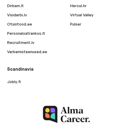
Dirbam.lt
Hercul.hr
Visidarbi.lv
Virtual Valley
Otsintood.ee
Pulser
Personaloatrankos.lt
Recruitment.lv
Varbamisteenused.ee
Scandinavia
Jobly.fi