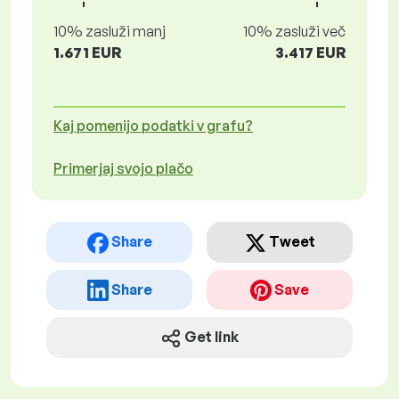
10% zasluži manj
10% zasluži več
1.671 EUR
3.417 EUR
Kaj pomenijo podatki v grafu?
Primerjaj svojo plačo
Share
Tweet
Share
Save
Get link