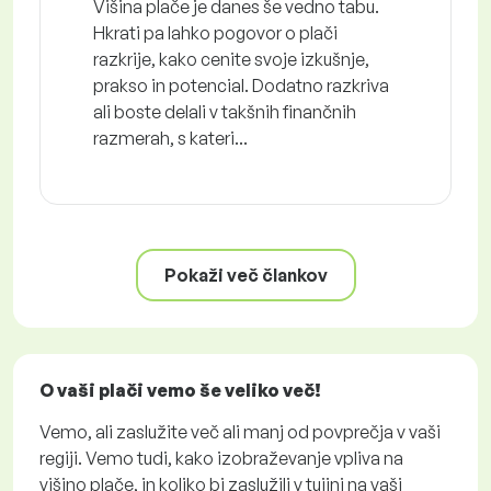
Višina plače je danes še vedno tabu.
Hkrati pa lahko pogovor o plači
razkrije, kako cenite svoje izkušnje,
prakso in potencial. Dodatno razkriva
ali boste delali v takšnih finančnih
razmerah, s kateri...
Pokaži več člankov
O vaši plači vemo še veliko več!
Vemo, ali zaslužite več ali manj od povprečja v vaši
regiji. Vemo tudi, kako izobraževanje vpliva na
višino plače, in koliko bi zaslužili v tujini na vaši