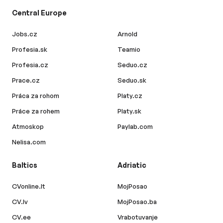
Central Europe
Jobs.cz
Arnold
Profesia.sk
Teamio
Profesia.cz
Seduo.cz
Prace.cz
Seduo.sk
Práca za rohom
Platy.cz
Práce za rohem
Platy.sk
Atmoskop
Paylab.com
Nelisa.com
Baltics
Adriatic
CVonline.lt
MojPosao
CV.lv
MojPosao.ba
CV.ee
Vrabotuvanje