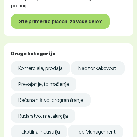
poziciji!
Ste primerno plačani za vaše delo?
Druge kategorije
Komerciala, prodaja
Nadzor kakovosti
Prevajanje, tolmačenje
Računalništvo, programiranje
Rudarstvo, metalurgija
Tekstilna industrija
Top Management