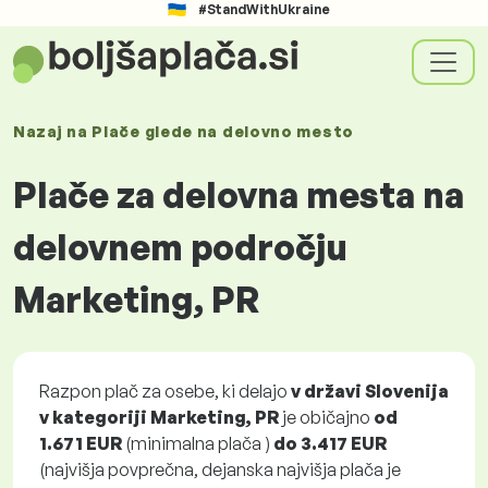
#StandWithUkraine
Nazaj na
Plače glede
na delovno mesto
Plače za delovna mesta na
delovnem področju
Marketing, PR
Razpon plač za osebe, ki delajo
v državi Slovenija
v kategoriji Marketing, PR
je običajno
od
1.671 EUR
(minimalna plača )
do
3.417 EUR
(najvišja povprečna, dejanska najvišja plača je