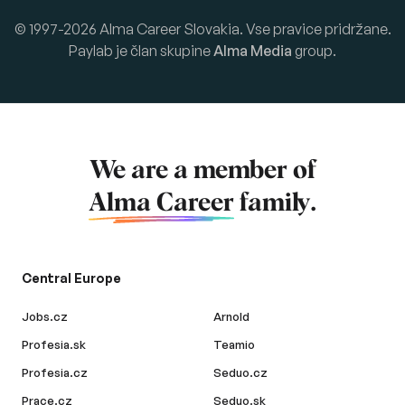
© 1997-2026 Alma Career Slovakia. Vse pravice pridržane.
Paylab je član skupine
Alma Media
group.
We are a member of
Alma Career
family.
Central Europe
Jobs.cz
Arnold
Profesia.sk
Teamio
Profesia.cz
Seduo.cz
Prace.cz
Seduo.sk