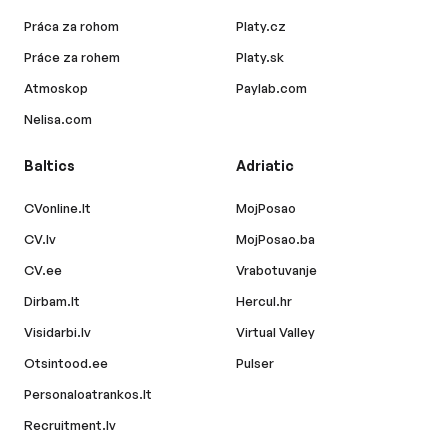
Práca za rohom
Platy.cz
Práce za rohem
Platy.sk
Atmoskop
Paylab.com
Nelisa.com
Baltics
Adriatic
CVonline.lt
MojPosao
CV.lv
MojPosao.ba
CV.ee
Vrabotuvanje
Dirbam.lt
Hercul.hr
Visidarbi.lv
Virtual Valley
Otsintood.ee
Pulser
Personaloatrankos.lt
Recruitment.lv