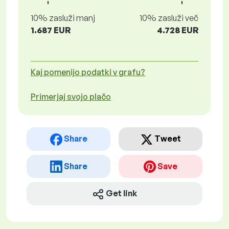
10% zasluži manj
10% zasluži več
1.687 EUR
4.728 EUR
Kaj pomenijo podatki v grafu?
Primerjaj svojo plačo
Share
Tweet
Share
Save
Get link