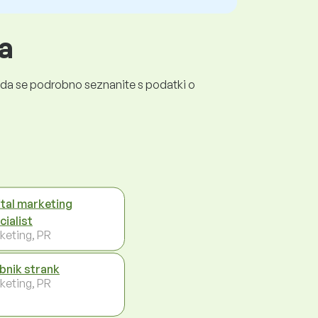
a
a, da se podrobno seznanite s podatki o
ital marketing
cialist
keting, PR
bnik strank
keting, PR