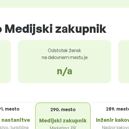
 Medijski zakupnik
Odstotek žensk
na delovnem mestu je
n/a
91. mesto
289. mest
290. mesto
 nastanitve
Inženir kako
Medijski zakupnik
tvo, turistična
Nadzor kakovo
Marketing, PR