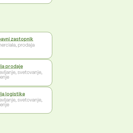
avni zastopnik
erciala, prodaja
ja prodaje
avljanje, svetovanje,
enje
ja logistike
avljanje, svetovanje,
enje