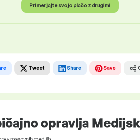
Primerjajte svojo plačo z drugimi
are
Tweet
Share
Save
ičajno opravlja Medijs
ora v masovnih medijih.