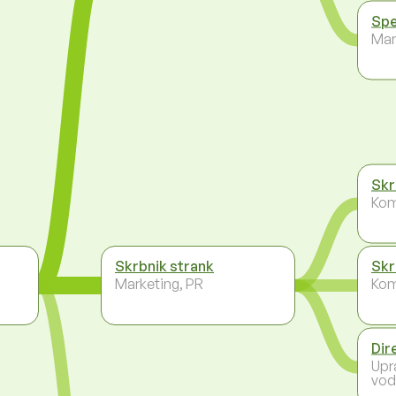
Spe
Mar
Skr
Kom
Skrbnik strank
Skr
Marketing, PR
Kom
Dir
Upr
vod