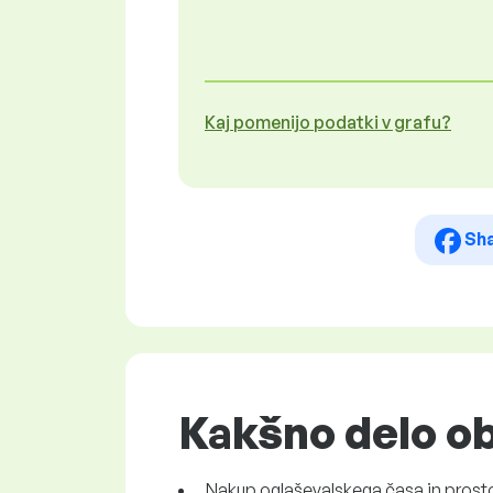
Kaj pomenijo podatki v grafu?
Sh
Kakšno delo ob
Nakup oglaševalskega časa in prost