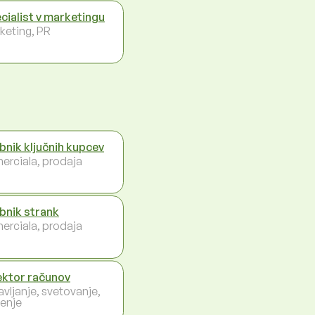
cialist v marketingu
keting, PR
bnik ključnih kupcev
erciala, prodaja
bnik strank
erciala, prodaja
ektor računov
avljanje, svetovanje,
enje