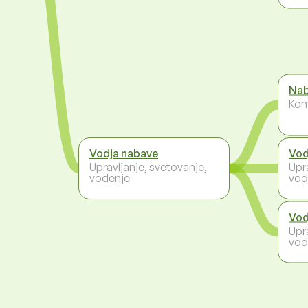
Nab
Kom
Vodja nabave
Vod
Upravljanje, svetovanje,
Upr
vodenje
vod
Vod
Upr
vod