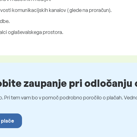
ivosti komunikacijskih kanalov ( glede na proračun).
odbe.
jalci oglaševalskega prostora.
obite zaupanje pri odločanju 
o. Pri tem vam bo v pomoč podrobno poročilo o plačah. Vedno
 plače