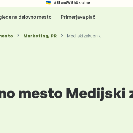
#StandWithUkraine
glede na delovno mesto
Primerjava plač
mesto
Marketing, PR
Medijski zakupnik
vno mesto Medijski 