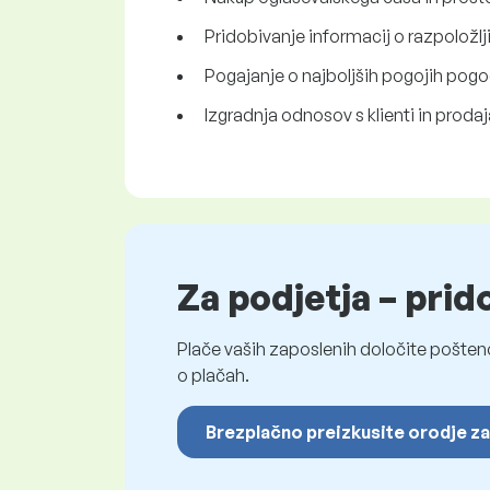
Pridobivanje informacij o razpoložlj
Pogajanje o najboljših pogojih pog
Izgradnja odnosov s klienti in proda
Za podjetja – prid
Plače vaših zaposlenih določite pošten
o plačah.
Brezplačno preizkusite orodje za