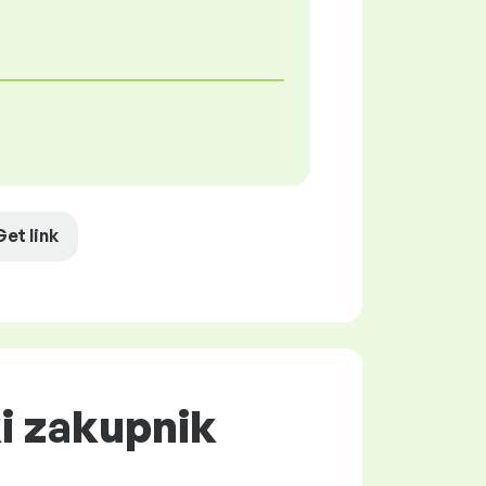
Get link
ki zakupnik