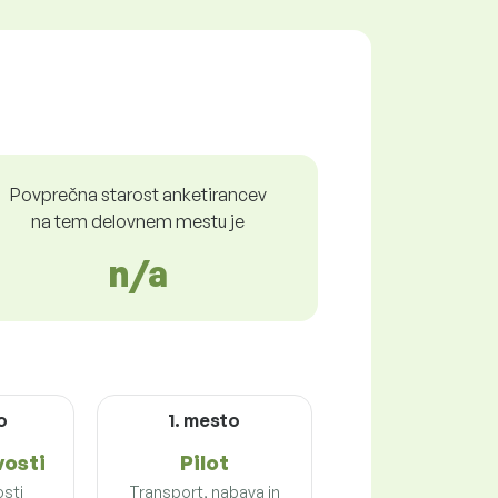
Povprečna starost anketirancev
na tem delovnem mestu je
n/a
o
1. mesto
vosti
Pilot
sti
Transport, nabava in