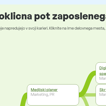
oklicna pot zaposleneg
je napredujejo v svoji karieri. Kliknite na ime delovnega mest
Dig
spe
Mar
Medijski planer
Skr
Marketing, PR
Mar