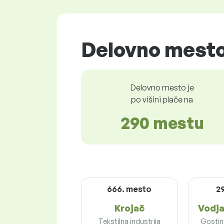
Delovno mesto
Delovno mesto je
po višini plače na
290 mestu
666. mesto
2
Krojač
Vodja
Tekstilna industrija
Gostins