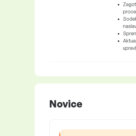
Zagot
proces
Sodelo
naslav
Sprem
Aktual
upravl
Novice