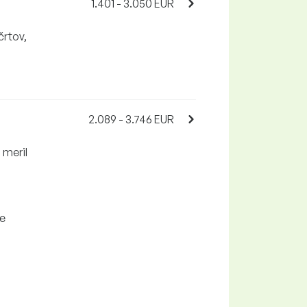
1.401 - 3.050 EUR
črtov,
2.089 - 3.746 EUR
 meril
je