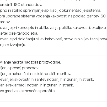
rodnih ISO standardov.
pno in stalno spremljanje aplikacij dokumentacije sistema.
ra uporabe sistema vodenja kakovosti na podlagi zahtev ISO
ardov.
vanje pri konceptu in oblikovanju politike kakovosti, okoljske
ke ter direktiv podjetja.
vanje pri določanju ciljev kakovosti, razvojnih ciljev ter njiho
jnjem izvajanju.
vljanje načrta nadzora proizvodnje.
ljanje presoj procesov.
ljanje mehaničnih in elektronskih meritev.
evanje kakovostnih zahtev notranjih in zunanjih strank.
nje reklamacij notranjih in zunanjih strank.
ava gradiva za mesečna poročila.