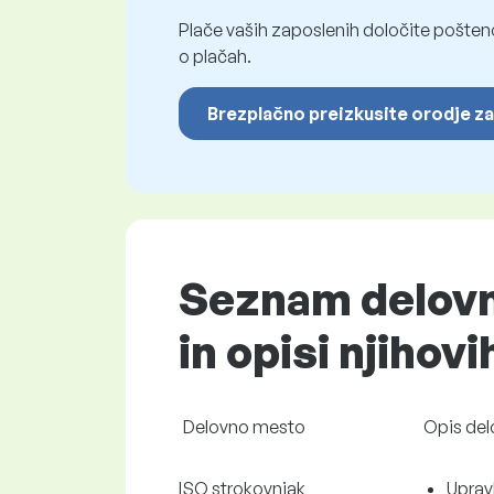
Plače vaših zaposlenih določite pošten
o plačah.
Brezplačno preizkusite orodje za
Seznam delovni
in opisi njihovi
Delovno mesto
Opis de
ISO strokovnjak
Uprav