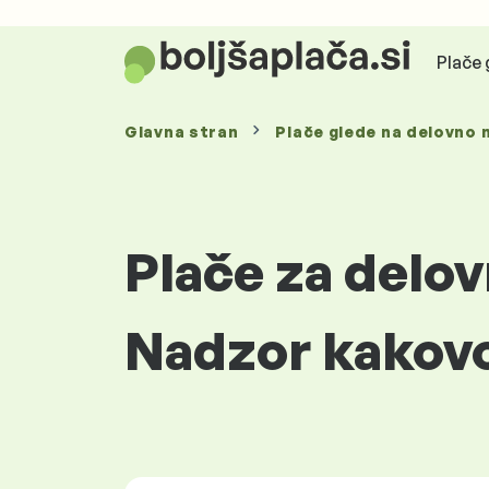
Plače 
Glavna stran
Plače glede
na delovno 
Plače za delo
Nadzor kakovo