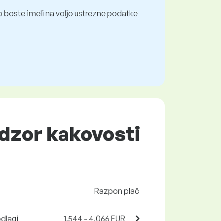
 boste imeli na voljo ustrezne podatke
dzor kakovosti
Razpon plač
odlagi
1.544 - 4.066 EUR