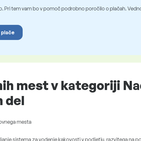
o. Pri tem vam bo v pomoč podrobno poročilo o plačah. Vedno
 plače
h mest v kategoriji Na
h del
lovnega mesta
ljanje sistema za vodenje kakovosti v podjetju, razvitega na p