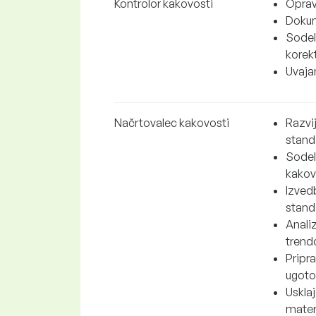
Kontrolor kakovosti
Opravl
Dokum
Sodel
korekt
Uvajan
Načrtovalec kakovosti
Razvij
standa
Sodel
kakov
Izved
stand
Anali
trendo
Pripr
ugoto
Uskla
mater