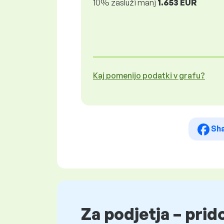
10% zasluži manj
1.653 EUR
Kaj pomenijo podatki v grafu?
Sh
Za podjetja – prid