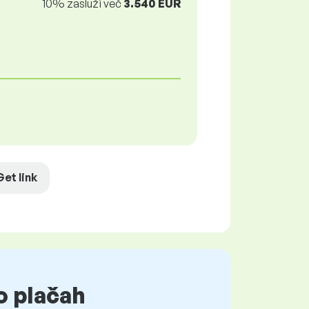
10% zasluži več
3.540 EUR
Get link
o plačah