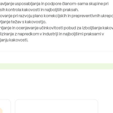
avljanje usposabljanja in podpore članom-sama skupine pri
ih kontrola kakovosti in najboljših praksah.
vanje pri razvoju plano korrekcijskih in prepreventivnih ukrep
ljanje težav s kakovostjo.
ljanje in ocenjevanje učinkovitosti pobud za izboljšanje kakov
iziranje z napredkom v industriji in najboljšimi praksami v
janju kakovosti.