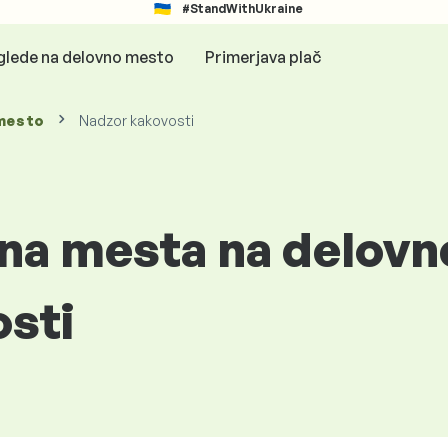
#StandWithUkraine
glede na delovno mesto
Primerjava plač
mesto
Nadzor kakovosti
vna mesta na delov
sti