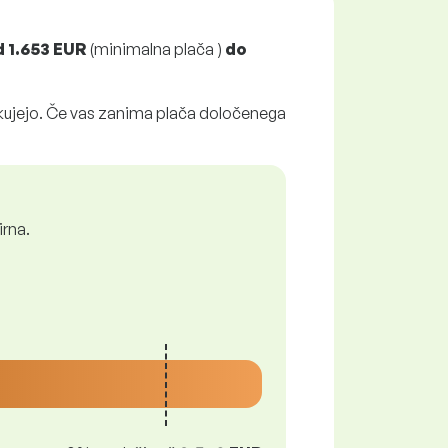
d
1.653 EUR
(minimalna plača )
do
ikujejo. Če vas zanima plača določenega
irna.