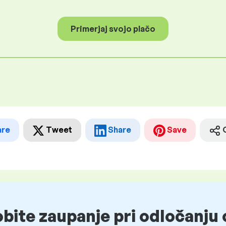
Primerjaj svojo plačo
are
Tweet
Share
Save
obite zaupanje pri odločanju 