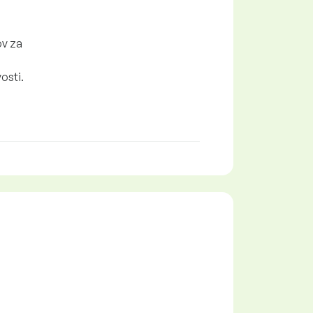
ov za
osti.