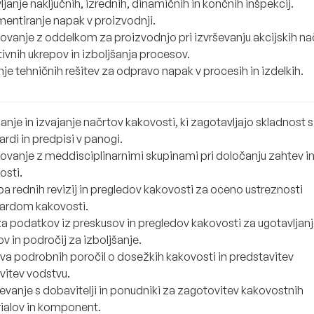
janje naključnih, izrednih, dinamičnih in končnih inšpekcij.
entiranje napak v proizvodnji.
ovanje z oddelkom za proizvodnjo pri izvrševanju akcijskih na
ivnih ukrepov in izboljšanja procesov.
je tehničnih rešitev za odpravo napak v procesih in izdelkih.
anje in izvajanje načrtov kakovosti, ki zagotavljajo skladnost s
rdi in predpisi v panogi.
ovanje z meddisciplinarnimi skupinami pri določanju zahtev in
osti.
ba rednih revizij in pregledov kakovosti za oceno ustreznosti
ardom kakovosti.
za podatkov iz preskusov in pregledov kakovosti za ugotavljan
v in področij za izboljšanje.
ava podrobnih poročil o dosežkih kakovosti in predstavitev
vitev vodstvu.
jevanje s dobavitelji in ponudniki za zagotovitev kakovostnih
ialov in komponent.