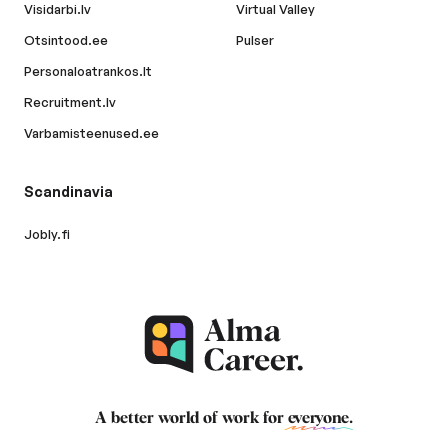
Visidarbi.lv
Virtual Valley
Otsintood.ee
Pulser
Personaloatrankos.lt
Recruitment.lv
Varbamisteenused.ee
Scandinavia
Jobly.fi
A better world of work for
everyone
.