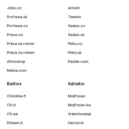
Jobs.cz
Arnold
Profesia.sk
Teamio
Profesia.cz
Seduo.cz
Prace.cz
Seduo.sk
Práca za rohom
Platy.cz
Práce za rohem
Platy.sk
Atmoskop
Paylab.com
Nelisa.com
Baltics
Adriatic
CVonline.lt
MojPosao
CV.lv
MojPosao.ba
CV.ee
Vrabotuvanje
Dirbam.lt
Hercul.hr