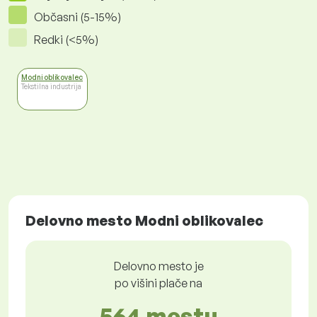
Občasni (5-15%)
Redki (<5%)
Modni oblikovalec
Tekstilna industrija
Delovno mesto Modni oblikovalec
Delovno mesto je
po višini plače na
564 mestu