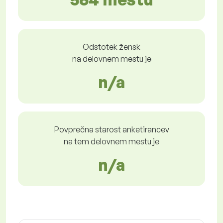
Odstotek žensk
na delovnem mestu je
n/a
Povprečna starost anketirancev
na tem delovnem mestu je
n/a