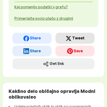
Kaj pomenijo podatki v grafu?
Primerjajte svojo plačo z drugimi
Share
Tweet
Share
Save
Get link
Kakšno delo običajno opravlja Modni
oblikovalec
Izdelava lastnih oblik in oblik po posameznih