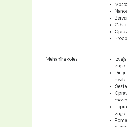
Masaža
Nanos
Barvan
Odstr
Oprav
Proda
Mehanika koles
Izvaja
zagota
Diagn
rešite
Sestav
Opravl
moreb
Pripra
zagot
Pomag
njiho