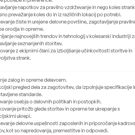
avljanje napotkov za pravilno vzdrževanje in nego koles stran
o prevažanje koles do in iz različnih lokacij po potrebi.
vanje čiste in urejene delovne površine, zagotavljanje praviln
e orodja in opreme.
janje najnovejših trendov in tehnologij v kolesarski industriji z
vljanje seznanjenih storitev.
vanje z ekipnimi člani za izboljšanje učinkovitosti storitve in
oljstva strank.
anje zalog in opreme delavcem.
cijski pregled dela za zagotovitev, da izpolnjuje specifikacije i
tavljene standarde.
vanje osebja o delovnih politikah in postopkih.
kovanje pritožb glede storitev in opreme ter ukrepanje s
ijskimi ukrepi.
evanje delovne uspešnosti zaposlenih in priporočanje kadrov
ov, kot so napredovanja, premestitve in odpovedi.