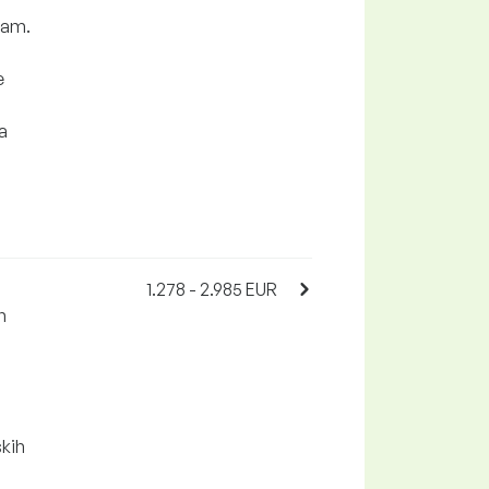
kam.
e
a
1.278 - 2.985 EUR
n
skih