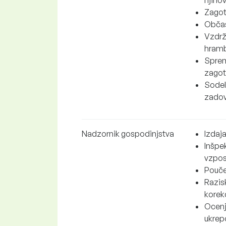
Zagot
Občasn
Vzdrže
hramb
Spreml
zagota
Sodelo
zadov
Nadzornik gospodinjstva
Izdaj
Inšpek
vzpos
Pouče
Razis
korekc
Ocenj
ukrep