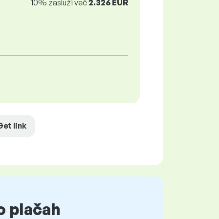
10% zasluži več
2.326 EUR
Get link
o plačah