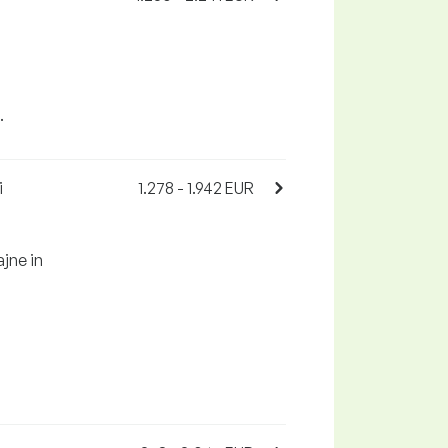
.
i
1.278 - 1.942 EUR
jne in