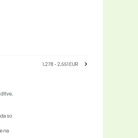
1.278 - 2.551 EUR
oditve.
 da so
e na