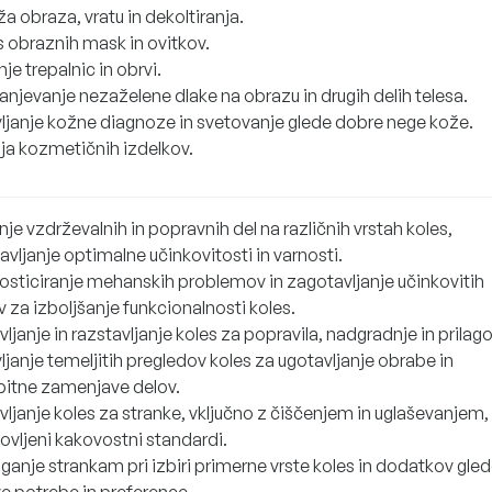
 obraza, vratu in dekoltiranja.
 obraznih mask in ovitkov.
je trepalnic in obrvi.
anjevanje nezaželene dlake na obrazu in drugih delih telesa.
ljanje kožne diagnoze in svetovanje glede dobre nege kože.
ja kozmetičnih izdelkov.
nje vzdrževalnih in popravnih del na različnih vrstah koles,
vljanje optimalne učinkovitosti in varnosti.
osticiranje mehanskih problemov in zagotavljanje učinkovitih
v za izboljšanje funkcionalnosti koles.
ljanje in razstavljanje koles za popravila, nadgradnje in prilag
janje temeljitih pregledov koles za ugotavljanje obrabe in
itne zamenjave delov.
vljanje koles za stranke, vključno z čiščenjem in uglaševanjem,
ovljeni kakovostni standardi.
anje strankam pri izbiri primerne vrste koles in dodatkov gled
ve potrebe in preference.