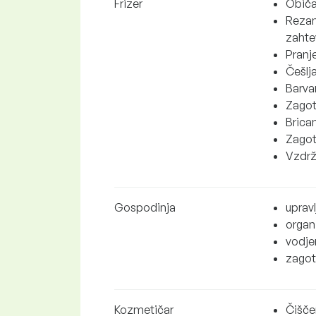
Frizer
Običa
Rezanj
zahte
Pranje
Češlja
Barvan
Zagota
Brican
Zagot
Vzdrž
Gospodinja
uprav
organ
vodje
zagot
Kozmetičar
Čišče