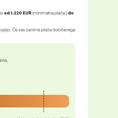
no
od
1.220 EUR
(minimalna plača )
do
ikujejo. Če vas zanima plača določenega
irna.