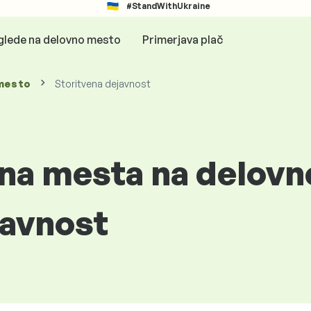
#StandWithUkraine
glede na delovno mesto
Primerjava plač
mesto
Storitvena dejavnost
vna mesta na delov
javnost