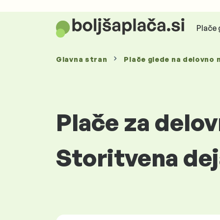
Plače 
Glavna stran
Plače glede
na delovno 
Plače za delo
Storitvena de