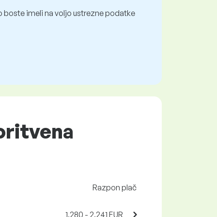
 boste imeli na voljo ustrezne podatke
oritvena
Razpon plač
1.280 - 2.241 EUR