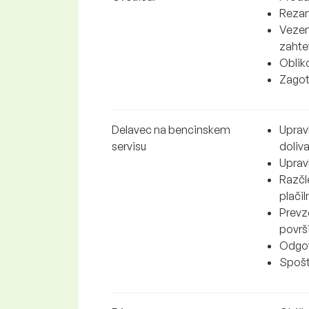
Rezanj
Vezenj
zahte
Obliko
Zagota
Delavec na bencinskem
Upravl
servisu
doliva
Uprav
Razčl
plačil
Prevz
površ
Odgov
Spošt