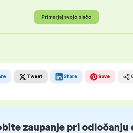
Primerjaj svojo plačo
are
Tweet
Share
Save
obite zaupanje pri odločanju 