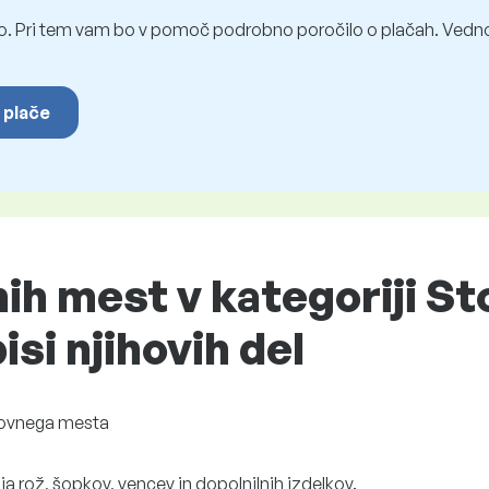
o. Pri tem vam bo v pomoč podrobno poročilo o plačah. Vedno
 plače
h mest v kategoriji St
isi njihovih del
lovnega mesta
a rož, šopkov, vencev in dopolnilnih izdelkov.