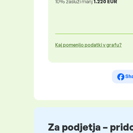
10% zasluži manj
1.220 EUR
Kaj pomenijo podatki v grafu?
Sh
Za podjetja – prid