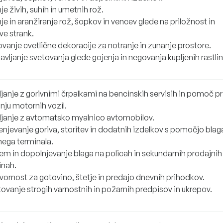
e živih, suhih in umetnih rož.
e in aranžiranje rož, šopkov in vencev glede na priložnost in
ve strank.
vanje cvetlične dekoracije za notranje in zunanje prostore.
vljanje svetovanja glede gojenja in negovanja kupljenih rastlin
janje z gorivnimi črpalkami na bencinskih servisih in pomoč pr
nju motornih vozil.
ljanje z avtomatsko myalnico avtomobilov.
enjevanje goriva, storitev in dodatnih izdelkov s pomočjo blaga
nega terminala.
em in dopolnjevanje blaga na policah in sekundarnih prodajnih
inah.
ornost za gotovino, štetje in predajo dnevnih prihodkov.
ovanje strogih varnostnih in požarnih predpisov in ukrepov.