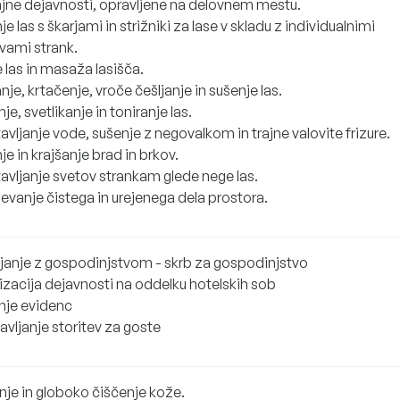
jne dejavnosti, opravljene na delovnem mestu.
e las s škarjami in strižniki za lase v skladu z individualnimi
vami strank.
 las in masaža lasišča.
nje, krtačenje, vroče češljanje in sušenje las.
je, svetlikanje in toniranje las.
vljanje vode, sušenje z negovalkom in trajne valovite frizure.
je in krajšanje brad in brkov.
avljanje svetov strankam glede nege las.
evanje čistega in urejenega dela prostora.
ljanje z gospodinjstvom - skrb za gospodinjstvo
izacija dejavnosti na oddelku hotelskih sob
nje evidenc
avljanje storitev za goste
nje in globoko čiščenje kože.