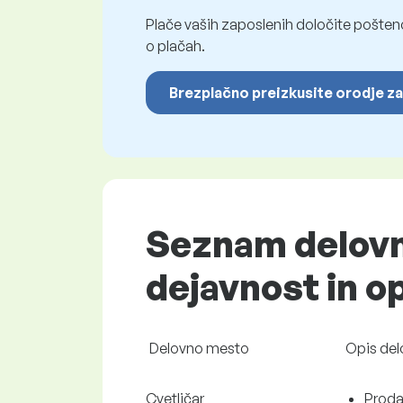
Plače vaših zaposlenih določite pošten
o plačah.
Brezplačno preizkusite orodje za
Seznam delovni
dejavnost in op
Delovno mesto
Opis de
Cvetličar
Prodaj