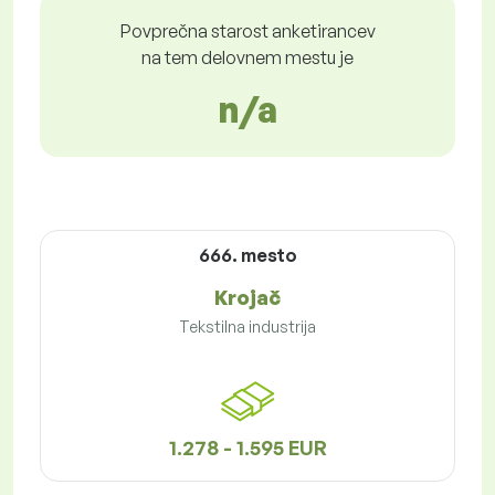
Povprečna starost anketirancev
na tem delovnem mestu je
n/a
666. mesto
Krojač
Tekstilna industrija
1.278 - 1.595 EUR