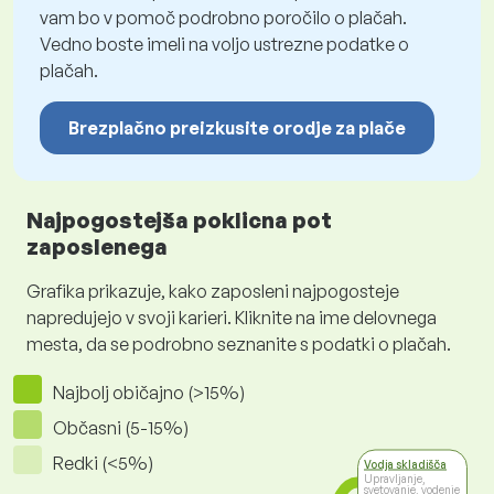
vam bo v pomoč podrobno poročilo o plačah.
Vedno boste imeli na voljo ustrezne podatke o
plačah.
Brezplačno preizkusite orodje za plače
Najpogostejša poklicna pot
zaposlenega
Grafika prikazuje, kako zaposleni najpogosteje
napredujejo v svoji karieri. Kliknite na ime delovnega
mesta, da se podrobno seznanite s podatki o plačah.
Najbolj običajno (>15%)
Občasni (5-15%)
Redki (<5%)
Vodja skladišča
Upravljanje,
svetovanje, vodenje