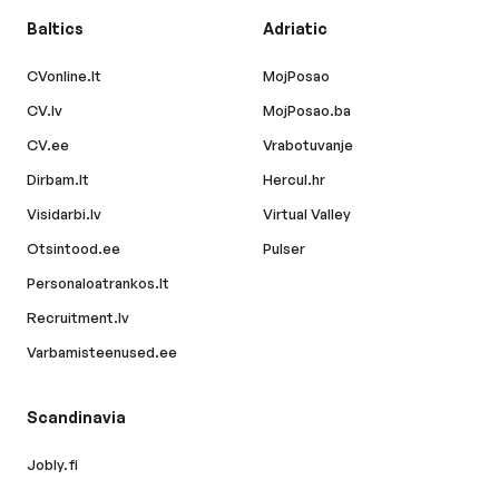
Baltics
Adriatic
CVonline.lt
MojPosao
CV.lv
MojPosao.ba
CV.ee
Vrabotuvanje
Dirbam.lt
Hercul.hr
Visidarbi.lv
Virtual Valley
Otsintood.ee
Pulser
Personaloatrankos.lt
Recruitment.lv
Varbamisteenused.ee
Scandinavia
Jobly.fi