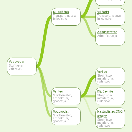
Skladiščnik
Viličarist
Transport, nabava
Transport, nabava
in logistika
in logistika
Administrator
Administracija
Vodovodar
Storitvena
dejavnost
Varilec
Strojništvo,
metalurgija,
rudarstvo
Varilec
Ključavničar
Gradbeništvo,
Strojništvo,
arhitektura,
metalurgija,
geodezija
rudarstvo
Vodovodar
Nastavljalec CNC
Gradbeništvo,
strojev
arhitektura,
Strojništvo,
geodezija
metalurgija,
rudarstvo