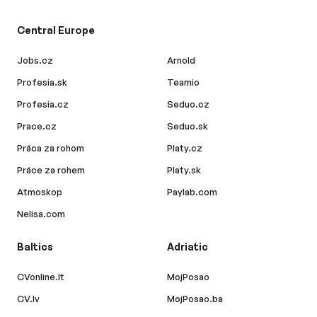
Central Europe
Jobs.cz
Arnold
Profesia.sk
Teamio
Profesia.cz
Seduo.cz
Prace.cz
Seduo.sk
Práca za rohom
Platy.cz
Práce za rohem
Platy.sk
Atmoskop
Paylab.com
Nelisa.com
Baltics
Adriatic
CVonline.lt
MojPosao
CV.lv
MojPosao.ba