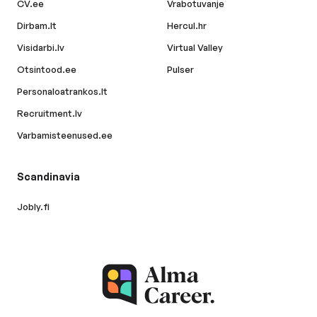
CV.ee
Vrabotuvanje
Dirbam.lt
Hercul.hr
Visidarbi.lv
Virtual Valley
Otsintood.ee
Pulser
Personaloatrankos.lt
Recruitment.lv
Varbamisteenused.ee
Scandinavia
Jobly.fi