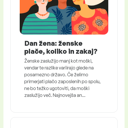
Dan žena: ženske
plače, koliko in zakaj?
Ženske zaslužijo manj kot moški,
vendar te razlike variirajo glede na
posamezno državo. Če želimo
primerjati plačo zaposlenih po spolu,
ne bo težko ugotoviti, da moški
zaslužijo več. Najnovejša an...