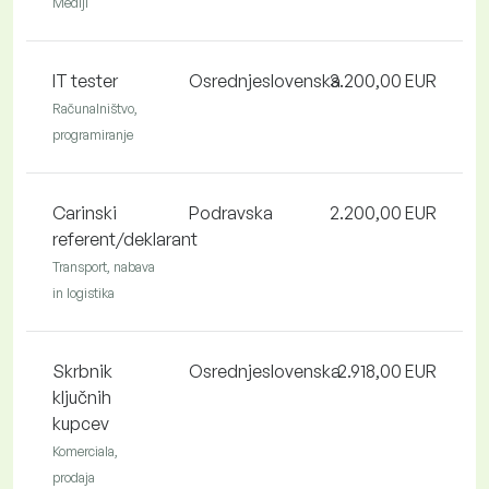
Mediji
IT tester
Osrednjeslovenska
3.200,00 EUR
Računalništvo,
programiranje
Carinski
Podravska
2.200,00 EUR
referent/deklarant
Transport, nabava
in logistika
Skrbnik
Osrednjeslovenska
2.918,00 EUR
ključnih
kupcev
Komerciala,
prodaja