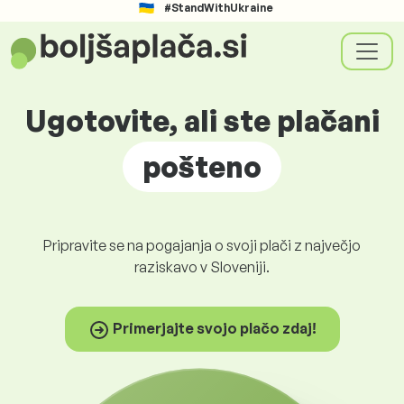
#StandWithUkraine
Ugotovite, ali ste plačani
pošteno
Pripravite se na pogajanja o svoji plači z največjo
raziskavo v Sloveniji.
Primerjajte svojo plačo zdaj!