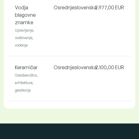
Vodja
Osrednjeslovenska
2.977,00 EUR
blagovne
znamke
Upravljanje,
svetovanje,
vodenje
Keramičar
Osrednjeslovenska
2.100,00 EUR
Gradbeništvo,
arhitektura,
geodezija