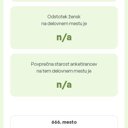
Odstotek žensk
na delovnem mestu je
n/a
Povprečna starost anketirancev
na tem delovnem mestu je
n/a
666. mesto