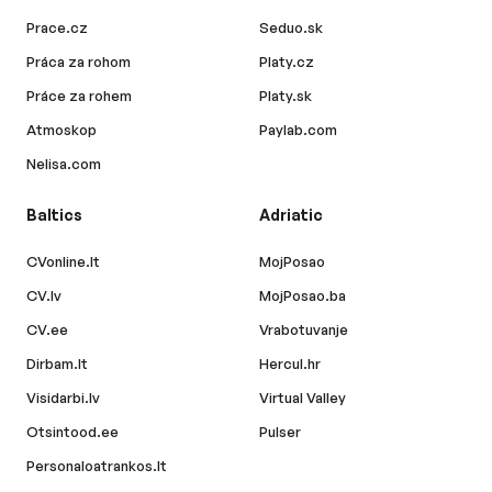
Prace.cz
Seduo.sk
Práca za rohom
Platy.cz
Práce za rohem
Platy.sk
Atmoskop
Paylab.com
Nelisa.com
Baltics
Adriatic
CVonline.lt
MojPosao
CV.lv
MojPosao.ba
CV.ee
Vrabotuvanje
Dirbam.lt
Hercul.hr
Visidarbi.lv
Virtual Valley
Otsintood.ee
Pulser
Personaloatrankos.lt