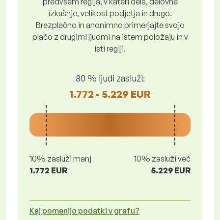
predvsem regija, v kateri dela, delovne
izkušnje, velikost podjetja in drugo.
Brezplačno in anonimno primerjajte svojo
plačo z drugimi ljudmi na istem položaju in v
isti regiji.
80 % ljudi zasluži:
1.772 - 5.229 EUR
10% zasluži manj
10% zasluži več
1.772 EUR
5.229 EUR
Kaj pomenijo podatki v grafu?