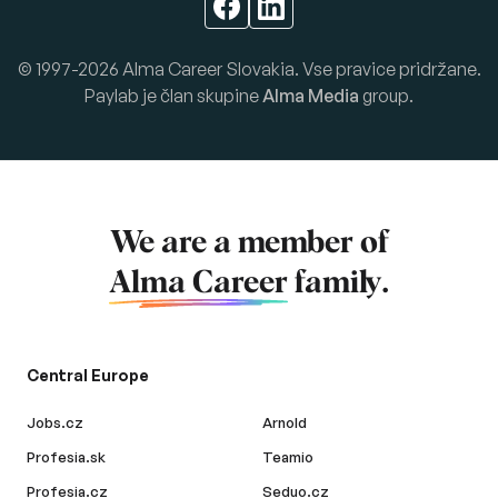
© 1997-2026 Alma Career Slovakia. Vse pravice pridržane.
Paylab je član skupine
Alma Media
group.
We are a member of
Alma Career
family.
Central Europe
Jobs.cz
Arnold
Profesia.sk
Teamio
Profesia.cz
Seduo.cz