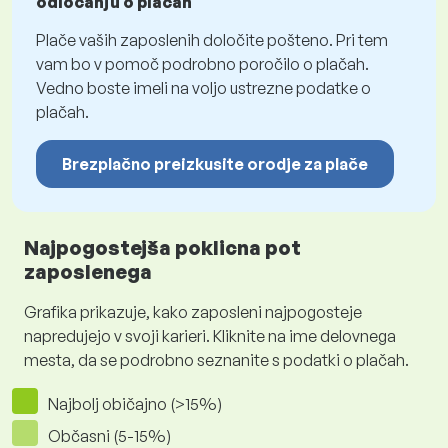
odločanju o plačah
Plače vaših zaposlenih določite pošteno. Pri tem
vam bo v pomoč podrobno poročilo o plačah.
Vedno boste imeli na voljo ustrezne podatke o
plačah.
Brezplačno preizkusite orodje za plače
Najpogostejša poklicna pot
zaposlenega
Grafika prikazuje, kako zaposleni najpogosteje
napredujejo v svoji karieri. Kliknite na ime delovnega
mesta, da se podrobno seznanite s podatki o plačah.
Najbolj običajno (>15%)
Občasni (5-15%)