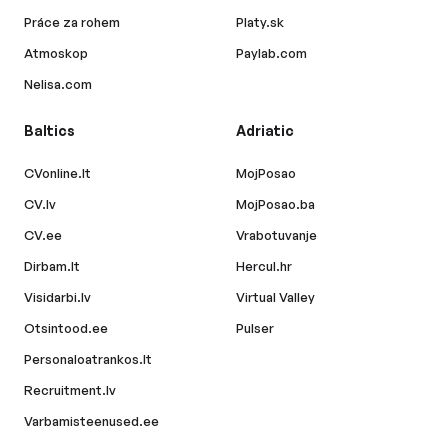
Práce za rohem
Platy.sk
Atmoskop
Paylab.com
Nelisa.com
Baltics
Adriatic
CVonline.lt
MojPosao
CV.lv
MojPosao.ba
CV.ee
Vrabotuvanje
Dirbam.lt
Hercul.hr
Visidarbi.lv
Virtual Valley
Otsintood.ee
Pulser
Personaloatrankos.lt
Recruitment.lv
Varbamisteenused.ee