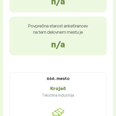
n/a
Povprečna starost anketirancev
na tem delovnem mestu je
n/a
666. mesto
Krojač
Tekstilna industrija