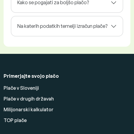
Kako se pogajati za boljšo plačo?
Na katerih podatkih temelji izračun plače?
Primerjajte svojo plačo
Plače v Sloveniji
Plače v drugih državah
Milijonarski kalkulator
TOP plače