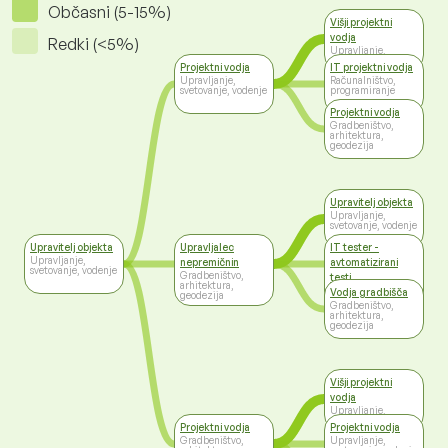
Občasni (5-15%)
Višji projektni
vodja
Redki (<5%)
Upravljanje,
svetovanje, vodenje
Projektni vodja
IT projektni vodja
Upravljanje,
Računalništvo,
svetovanje, vodenje
programiranje
Projektni vodja
Gradbeništvo,
arhitektura,
geodezija
Upravitelj objekta
Upravljanje,
svetovanje, vodenje
Upravitelj objekta
Upravljalec
IT tester -
Upravljanje,
nepremičnin
avtomatizirani
svetovanje, vodenje
Gradbeništvo,
testi
arhitektura,
Računalništvo,
Vodja gradbišča
geodezija
programiranje
Gradbeništvo,
arhitektura,
geodezija
Višji projektni
vodja
Upravljanje,
svetovanje, vodenje
Projektni vodja
Projektni vodja
Gradbeništvo,
Upravljanje,