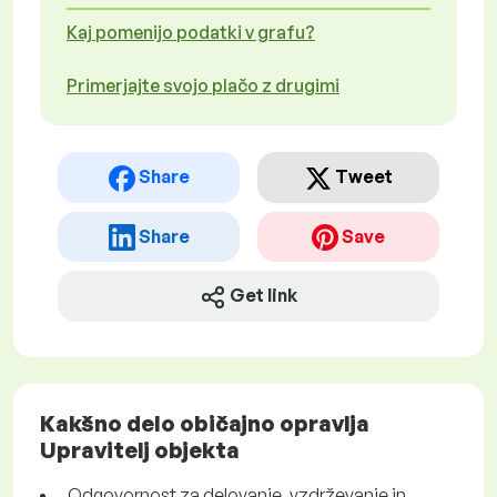
Kaj pomenijo podatki v grafu?
Primerjajte svojo plačo z drugimi
Share
Tweet
Share
Save
Get link
Kakšno delo običajno opravlja
Upravitelj objekta
Odgovornost za delovanje, vzdrževanje in