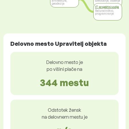
arhitektura,
svetovanje, vodenje
geodezija
IT projektni vodja
Računalništvo,
programiranje
Delovno mesto Upravitelj objekta
Delovno mesto je
po višini plače na
344 mestu
Odstotek žensk
na delovnem mestu je