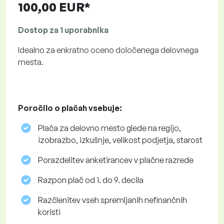
100,00 EUR*
Dostop za 1 uporabnika
Idealno za enkratno oceno določenega delovnega
mesta.
Poročilo o plačah vsebuje:
Plača za delovno mesto glede na regijo,
izobrazbo, izkušnje, velikost podjetja, starost
Porazdelitev anketirancev v plačne razrede
Razpon plač od 1. do 9. decila
Razčlenitev vseh spremljanih nefinančnih
koristi