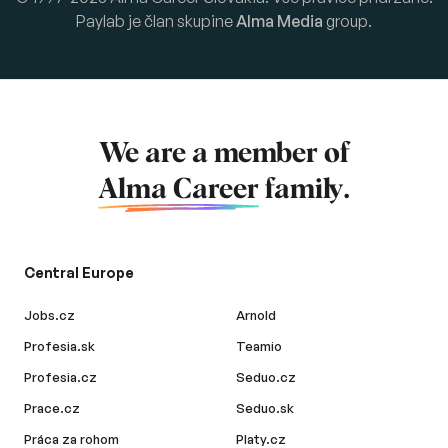
Paylab je član skupine
Alma Media
group.
We are a member of
Alma Career
family.
Central Europe
Jobs.cz
Arnold
Profesia.sk
Teamio
Profesia.cz
Seduo.cz
Prace.cz
Seduo.sk
Práca za rohom
Platy.cz