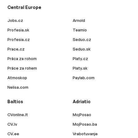
Central Europe
Jobs.cz
Arnold
Profesia.sk
Teamio
Profesia.cz
Seduo.cz
Prace.cz
Seduo.sk
Práca za rohom
Platy.cz
Práce za rohem
Platy.sk
Atmoskop
Paylab.com
Nelisa.com
Baltics
Adriatic
CVonline.lt
MojPosao
CV.lv
MojPosao.ba
CV.ee
Vrabotuvanje