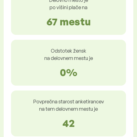
Delovno mesto je
po višini plače na
67 mestu
Odstotek žensk
na delovnem mestu je
0%
Povprečna starost anketirancev
na tem delovnem mestu je
42