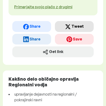
Primerjajte svojo plačo z drugimi
Share
Tweet
Share
Save
Get link
Kakšno delo običajno opravlja
Regionalni vodja
upravljanje dejavnosti na regionalni /
pokrajinski ravni