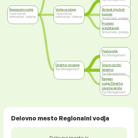
Regionalni vodja
Vodja prodaje
Skrbnik ključnih
Upravljanje,
Upravljanje,
kupcev
svetovanje, vodenje
svetovanje, vodenje
Komerciala, prodaja
Prodajni
predstavnik
Komerciala, prodaja
Poslovodja
Top Management
Direktor prodaje
Glavni izvršni
Top Management
direktor
Top Management
Regijski
vodja/Direktor
lokalne enote
Top Management
Delovno mesto Regionalni vodja