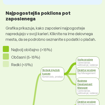
Najpogostejša poklicna pot
zaposlenega
Grafika prikazuje, kako zaposleni najpogosteje
napredujejo v svoji karieri. Kliknite na ime delovnega
mesta, da se podrobno seznanite s podatki o plačah.
Najbolj običajno (>15%)
Občasni (5-15%)
Vodja prodaje
Upravljanje,
Redki (<5%)
svetovanje, vodenje
Skrbnik ključnih
Direktor prodaje
Top Management
kupcev
Komerciala, prodaja
Business
Development
Manager
Upravljanje,
svetovanje, vodenje
Direktor prodaje
Top Management