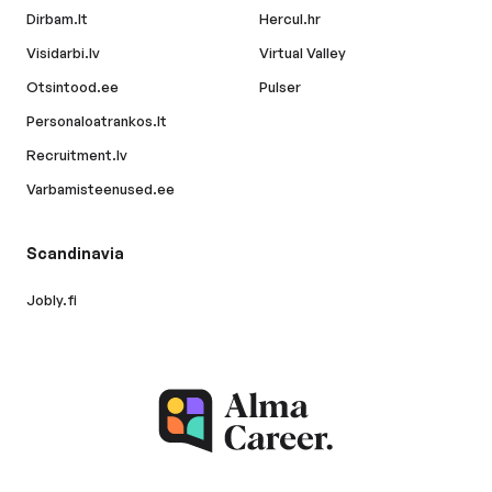
Dirbam.lt
Hercul.hr
Visidarbi.lv
Virtual Valley
Otsintood.ee
Pulser
Personaloatrankos.lt
Recruitment.lv
Varbamisteenused.ee
Scandinavia
Jobly.fi