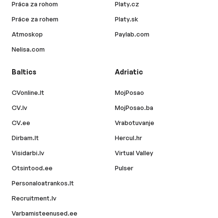
Práca za rohom
Platy.cz
Práce za rohem
Platy.sk
Atmoskop
Paylab.com
Nelisa.com
Baltics
Adriatic
CVonline.lt
MojPosao
CV.lv
MojPosao.ba
CV.ee
Vrabotuvanje
Dirbam.lt
Hercul.hr
Visidarbi.lv
Virtual Valley
Otsintood.ee
Pulser
Personaloatrankos.lt
Recruitment.lv
Varbamisteenused.ee