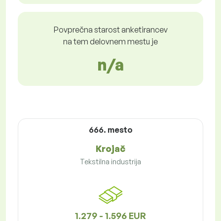
Povprečna starost anketirancev
na tem delovnem mestu je
n/a
666. mesto
Krojač
Tekstilna industrija
1.279 - 1.596 EUR