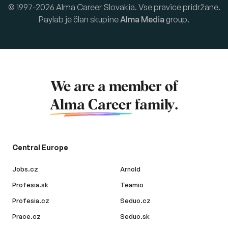
© 1997-2026 Alma Career Slovakia. Vse pravice pridržane.
Paylab je član skupine
Alma Media
group.
We are a member of
Alma Career
family.
Central Europe
Jobs.cz
Arnold
Profesia.sk
Teamio
Profesia.cz
Seduo.cz
Prace.cz
Seduo.sk