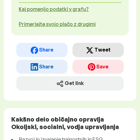
Kaj pomenijo podatki v grafu?
Primerjajte svojo plačo z drugimi
Share
Tweet
Share
Save
Get link
Kakšno delo običajno opravlja
Okoljski, socialni, vodja upravljanja
Razvoj in izvajanje trajnostnih in ESG