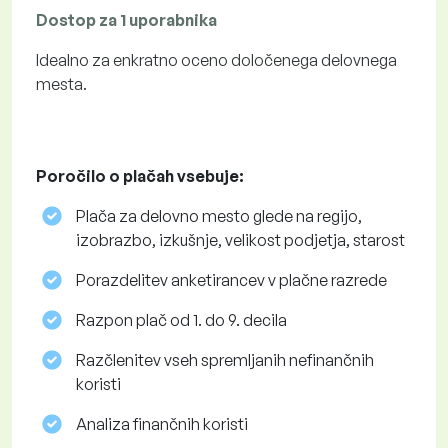
Dostop za 1 uporabnika
Idealno za enkratno oceno določenega delovnega
mesta.
Poročilo o plačah vsebuje:
Plača za delovno mesto glede na regijo,
izobrazbo, izkušnje, velikost podjetja, starost
Porazdelitev anketirancev v plačne razrede
Razpon plač od 1. do 9. decila
Razčlenitev vseh spremljanih nefinančnih
koristi
Analiza finančnih koristi