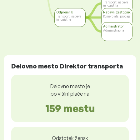
Transport, nabava
in logistika
Odpremnik
Nabavni zastopnik
Transport, nabava
Komerciala, prodaja
in logistika
Administrator
Administracija
Delovno mesto Direktor transporta
Delovno mesto je
po višini plače na
159 mestu
Odstotek žensk