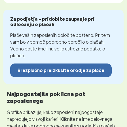
Za podjetja – pridobite zaupanje pri
odločanju o plačah
Plače vaših zaposlenih določite pošteno. Pri tem
vam bo v pomoč podrobno poročilo o plačah.
Vedno boste imeli na voljo ustrezne podatke o
plačah.
Brezplačno preizkusite orodje za plače
Najpogostejša poklicna pot
zaposlenega
Grafika prikazuje, kako zaposleni najpogosteje
napredujejo v svoji karieri. Kliknite na ime delovnega
mesta, da se podrobno seznanite s podatki o plačah.