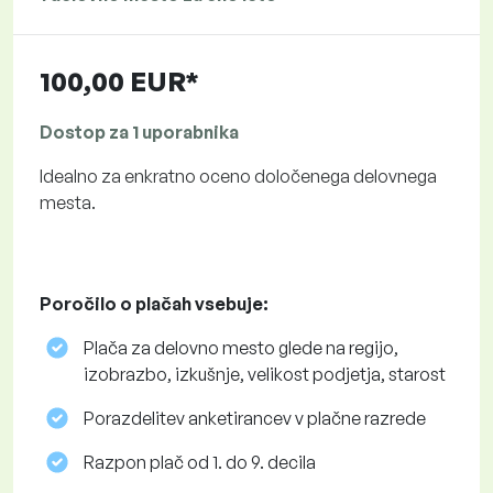
100,00 EUR*
Dostop za 1 uporabnika
Idealno za enkratno oceno določenega delovnega
mesta.
Poročilo o plačah vsebuje:
Plača za delovno mesto glede na regijo,
izobrazbo, izkušnje, velikost podjetja, starost
Porazdelitev anketirancev v plačne razrede
Razpon plač od 1. do 9. decila