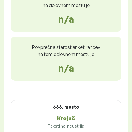
na delovnem mestu je
n/a
Povprečna starost anketirancev
na tem delovnem mestu je
n/a
666. mesto
Krojač
Tekstilna industrija