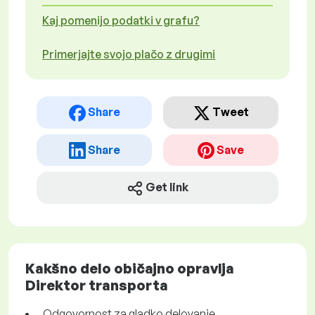
Kaj pomenijo podatki v grafu?
Primerjajte svojo plačo z drugimi
Share
Tweet
Share
Save
Get link
Kakšno delo običajno opravlja
Direktor transporta
Odgovornost za gladko delovanje