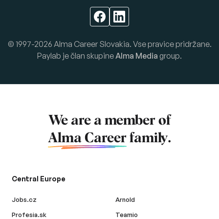
© 1997-2026 Alma Career Slovakia. Vse pravice pridržane.
Paylab je član skupine
Alma Media
group.
We are a member of
Alma Career
family.
Central Europe
Jobs.cz
Arnold
Profesia.sk
Teamio