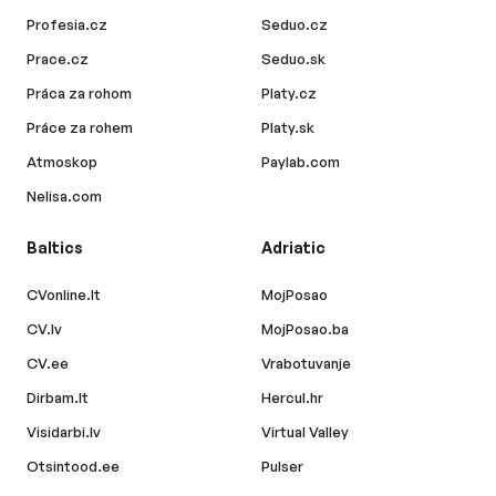
Profesia.cz
Seduo.cz
Prace.cz
Seduo.sk
Práca za rohom
Platy.cz
Práce za rohem
Platy.sk
Atmoskop
Paylab.com
Nelisa.com
Baltics
Adriatic
CVonline.lt
MojPosao
CV.lv
MojPosao.ba
CV.ee
Vrabotuvanje
Dirbam.lt
Hercul.hr
Visidarbi.lv
Virtual Valley
Otsintood.ee
Pulser