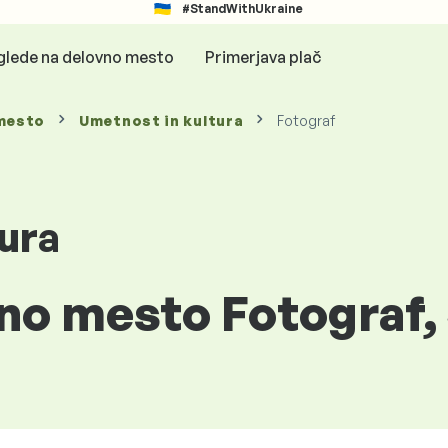
#StandWithUkraine
glede na delovno mesto
Primerjava plač
mesto
Umetnost in kultura
Fotograf
ura
no mesto Fotograf, 