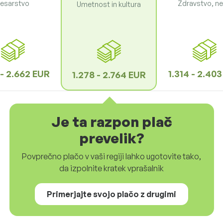
esarstvo
Zdravstvo, n
Umetnost in kultura
 - 2.662 EUR
1.314 - 2.40
1.278 - 2.764 EUR
Je ta razpon plač
prevelik?
Povprečno plačo v vaši regiji lahko ugotovite tako,
da izpolnite kratek vprašalnik
Primerjajte svojo plačo z drugimi