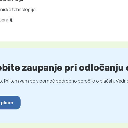
lniške tehnologije.
ografij.
obite zaupanje pri odločanju 
o. Pri tem vam bo v pomoč podrobno poročilo o plačah. Vedno
 plače