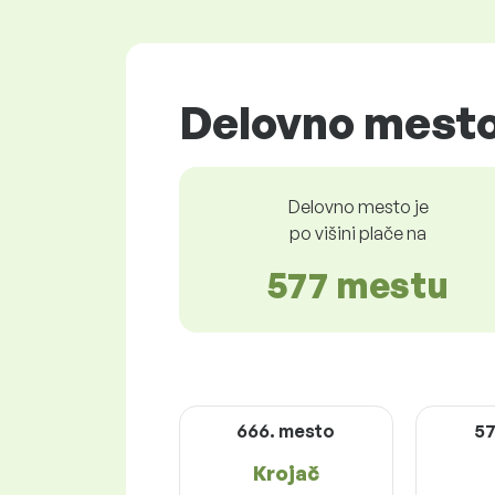
Delovno mesto
Delovno mesto je
po višini plače na
577 mestu
666. mesto
57
Krojač