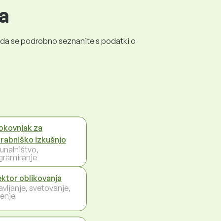
a
a, da se podrobno seznanite s podatki o
okovnjak za
rabniško izkušnjo
unalništvo,
gramiranje
ektor oblikovanja
avljanje, svetovanje,
enje