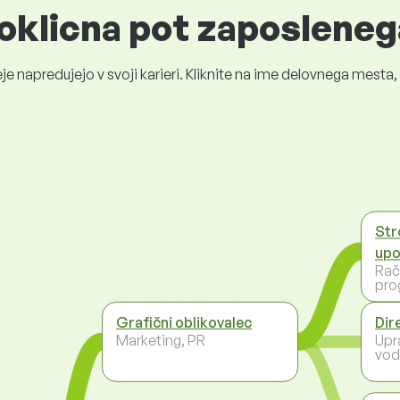
oklicna pot zaposleneg
je napredujejo v svoji karieri. Kliknite na ime delovnega mest
Str
upo
Rač
pro
Grafični oblikovalec
Dir
Marketing, PR
Upr
vod