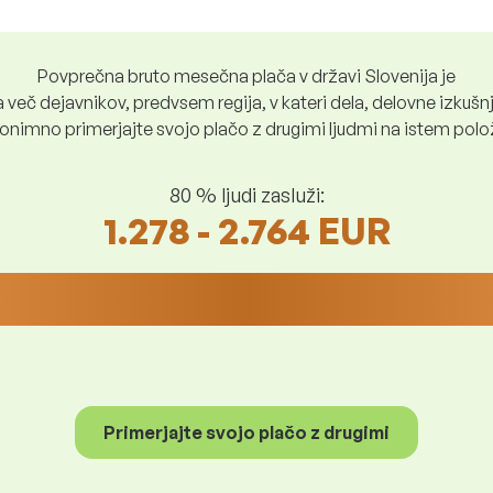
Povprečna bruto mesečna plača v državi Slovenija je
več dejavnikov, predvsem regija, v kateri dela, delovne izkušnje
nimno primerjajte svojo plačo z drugimi ljudmi na istem položaju
80 % ljudi zasluži:
1.278 - 2.764 EUR
Primerjajte svojo plačo z drugimi