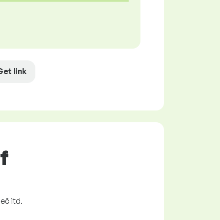
Get link
f
eč itd.