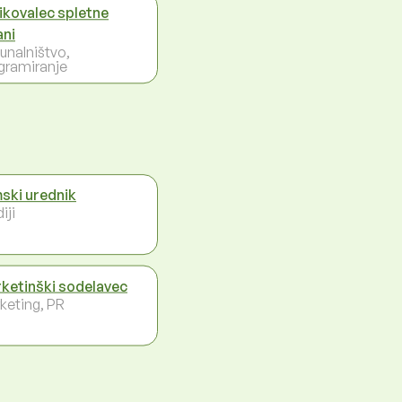
ikovalec spletne
ani
unalništvo,
gramiranje
mski urednik
iji
ketinški sodelavec
keting, PR