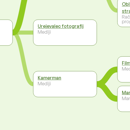
Obl
str
Rač
pro
Urejevalec fotografij
Mediji
Fil
Med
Kamerman
Mediji
Mar
Mar