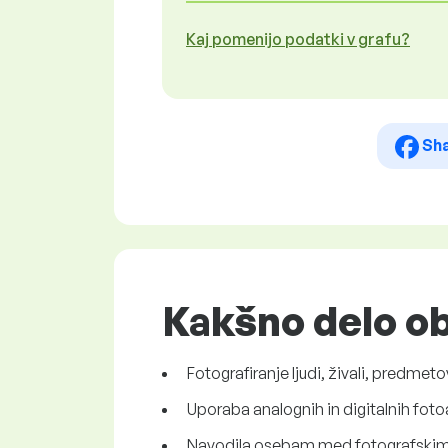
Kaj pomenijo podatki v grafu?
Sh
Kakšno delo ob
Fotografiranje ljudi, živali, predmetov
Uporaba analognih in digitalnih fotoa
Navodila osebam med fotografskim