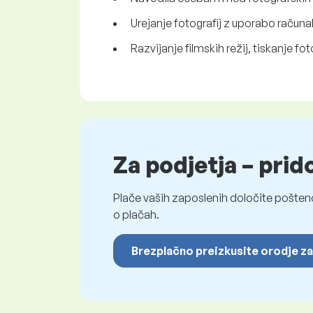
Urejanje fotografij z uporabo računa
Razvijanje filmskih režij, tiskanje fot
Za podjetja – prid
Plače vaših zaposlenih določite pošten
o plačah.
Brezplačno preizkusite orodje za