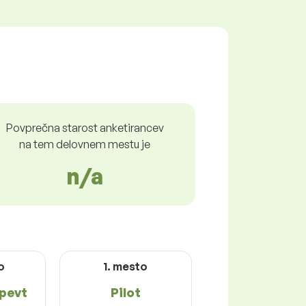
Povprečna starost anketirancev
na tem delovnem mestu je
n/a
o
1. mesto
apevt
Pilot