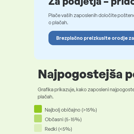
Za podjetja – prid
Plače vaših zaposlenih določite pošten
o plačah.
Brezplačno preizkusite orodje za
Najpogostejša p
Grafika prikazuje, kako zaposleni najpogoste
plačah.
Najbolj običajno (>15%)
Občasni (5-15%)
Redki (<5%)