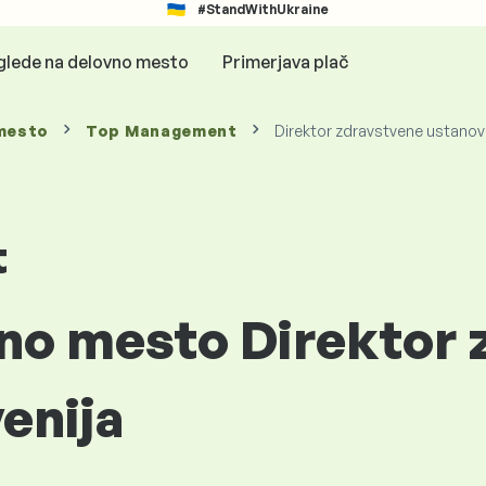
#StandWithUkraine
glede na delovno mesto
Primerjava plač
mesto
Top Management
Direktor zdravstvene ustanov
t
vno mesto Direktor
enija