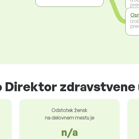
prev
Osn
Izo
prev
 Direktor zdravstvene
Odstotek žensk
na delovnem mestu je
n/a