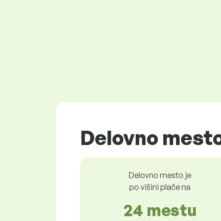
Delovno mesto
Delovno mesto je
po višini plače na
24 mestu