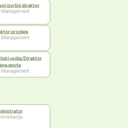
vni izvršni direktor
p Management
ektor prodaje
p Management
ijski vodja/Direktor
alne enote
p Management
inistrator
inistracija