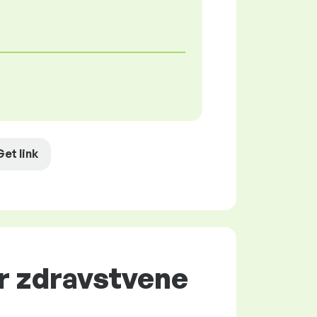
Get link
or zdravstvene