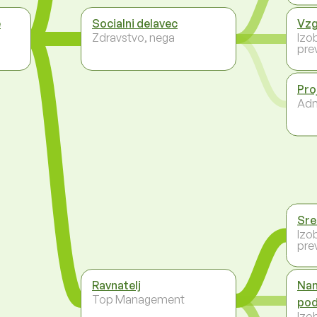
e
Socialni delavec
Vzg
Zdravstvo, nega
Izo
prev
Pro
Adm
Sre
Izo
prev
Ravnatelj
Nam
Top Management
pod
Izo