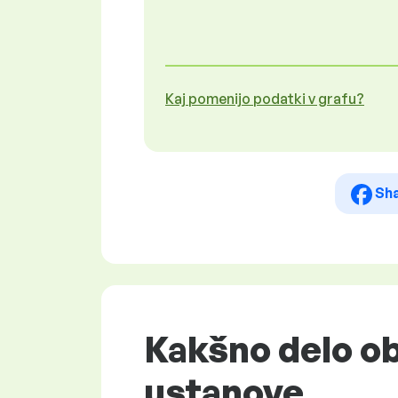
Kaj pomenijo podatki v grafu?
Sh
Kakšno delo ob
ustanove