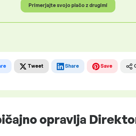
Primerjajte svojo plačo z drugimi
are
Tweet
Share
Save
ičajno opravlja Direkt