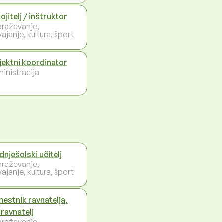
ojitelj / inštruktor
braževanje,
ajanje, kultura, šport
jektni koordinator
inistracija
dnješolski učitelj
braževanje,
ajanje, kultura, šport
estnik ravnatelja,
ravnatelj
braževanje,