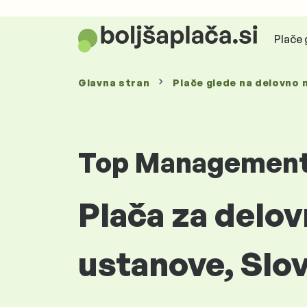
Plače 
Glavna stran
Plače glede
na delovno 
Top Managemen
Plača za delo
ustanove, Slov