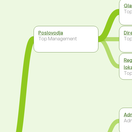
Gla
To
Poslovodja
Dir
Top Management
To
Reg
lok
To
Adm
Adm