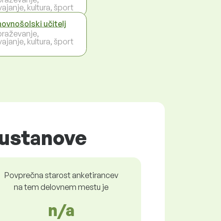
ajanje, kultura, šport
ovnošolski učitelj
braževanje,
ajanje, kultura, šport
 ustanove
Povprečna starost anketirancev
na tem delovnem mestu je
n/a