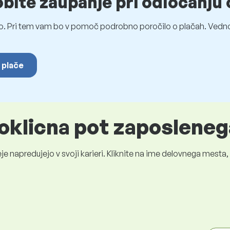
obite zaupanje pri odločanju 
o. Pri tem vam bo v pomoč podrobno poročilo o plačah. Vedno
 plače
oklicna pot zaposleneg
je napredujejo v svoji karieri. Kliknite na ime delovnega mest