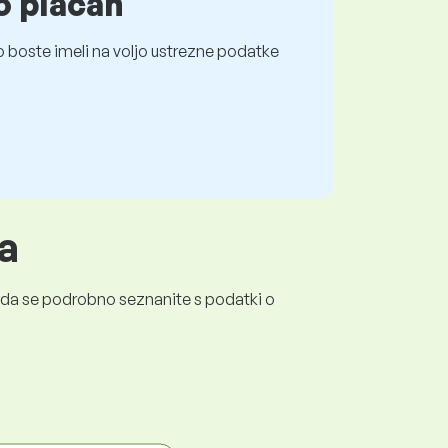
o plačah
 boste imeli na voljo ustrezne podatke
a
a, da se podrobno seznanite s podatki o