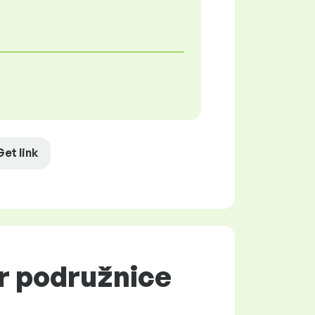
Get link
or podružnice