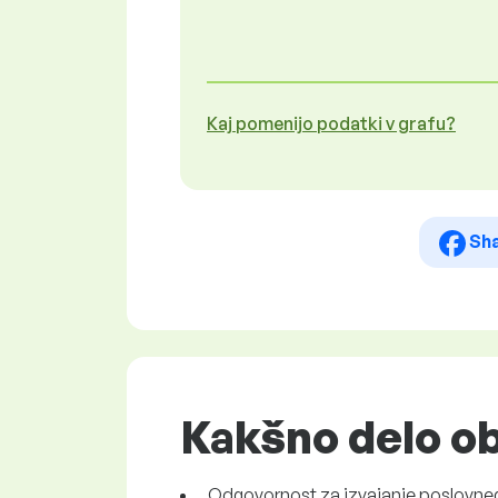
Kaj pomenijo podatki v grafu?
Sh
Kakšno delo ob
Odgovornost za izvajanje poslovne