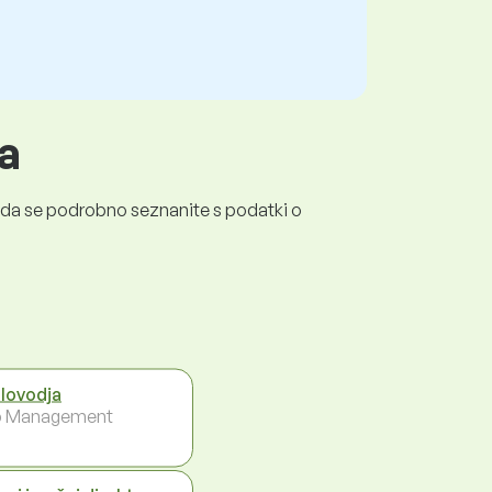
a
a, da se podrobno seznanite s podatki o
lovodja
p Management