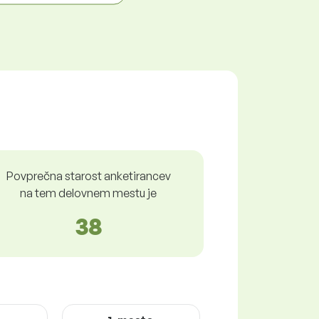
Povprečna starost anketirancev
na tem delovnem mestu je
38