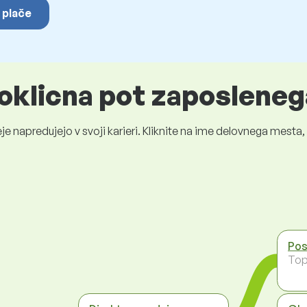
 plače
oklicna pot zaposleneg
je napredujejo v svoji karieri. Kliknite na ime delovnega mest
Pos
To