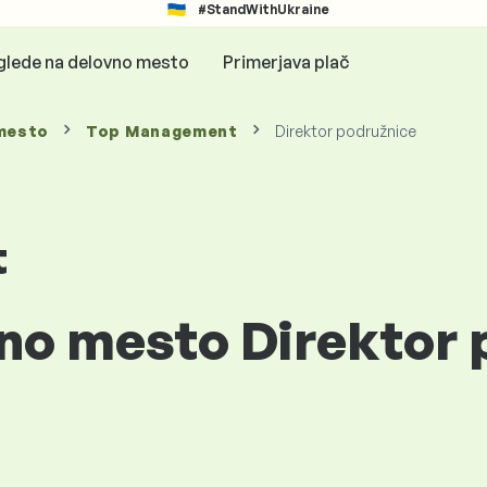
#StandWithUkraine
glede na delovno mesto
Primerjava plač
mesto
Top Management
Direktor podružnice
t
vno mesto Direktor 