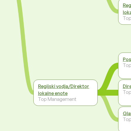
Reg
lok
To
Pos
To
Regijski vodja/Direktor
Dir
To
lokalne enote
Top Management
Gla
To