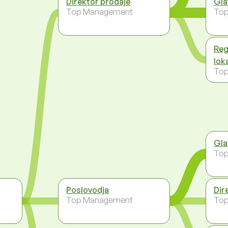
Direktor prodaje
Gla
Top Management
To
Reg
lok
To
Gla
To
Poslovodja
Dir
Top Management
To