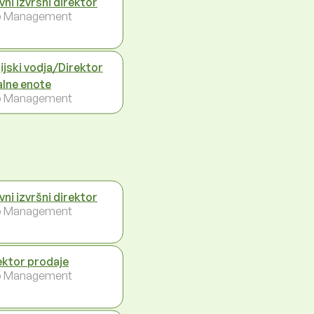
vni izvršni direktor
p Management
ijski vodja/Direktor
alne enote
p Management
vni izvršni direktor
p Management
ektor prodaje
p Management