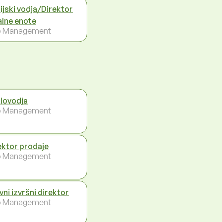
ijski vodja/Direktor
alne enote
p Management
lovodja
p Management
ektor prodaje
p Management
vni izvršni direktor
p Management