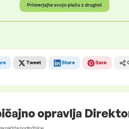
Primerjajte svojo plačo z drugimi
are
Tweet
Share
Save
ičajno opravlja Direkt
ga načrta podružnice.