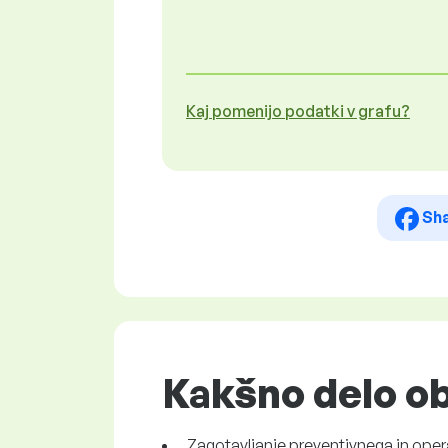
Kaj pomenijo podatki v grafu?
Sh
Kakšno delo ob
Zagotavljanje preventivnega in oper