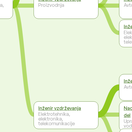
a,
Proizvodnja
Avt
Inž
Ele
elek
tel
Inž
Avt
Inženir vzdrževanja
Nad
Elektrotehnika,
del
elektronika,
Upr
telekomunikacije
vod