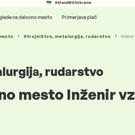
#StandWithUkraine
glede na delovno mesto
Primerjava plač
mesto
Strojništvo, metalurgija, rudarstvo
Inženir
lurgija, rudarstvo
no mesto Inženir v