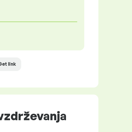
Get link
 vzdrževanja