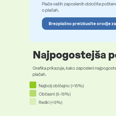
Plače vaših zaposlenih določite pošten
o plačah.
Brezplačno preizkusite orodje za
Najpogostejša p
Grafika prikazuje, kako zaposleni najpogoste
plačah.
Najbolj običajno (>15%)
Občasni (5-15%)
Redki (<5%)