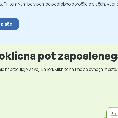
o. Pri tem vam bo v pomoč podrobno poročilo o plačah. Vedno
 plače
oklicna pot zaposleneg
je napredujejo v svoji karieri. Kliknite na ime delovnega mest
Pro