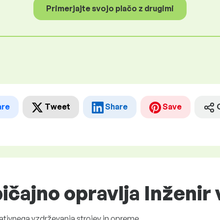
Primerjajte svojo plačo z drugimi
are
Tweet
Share
Save
ičajno opravlja Inženir
ativnega vzdrževanja strojev in opreme.