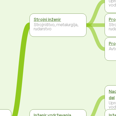
Upr
vod
Strojni inženir
Pro
Strojništvo, metalurgija,
Stro
rudarstvo
rud
Pro
Avt
Nad
del
Upr
vod
Inženir vzdrževanja
Inž