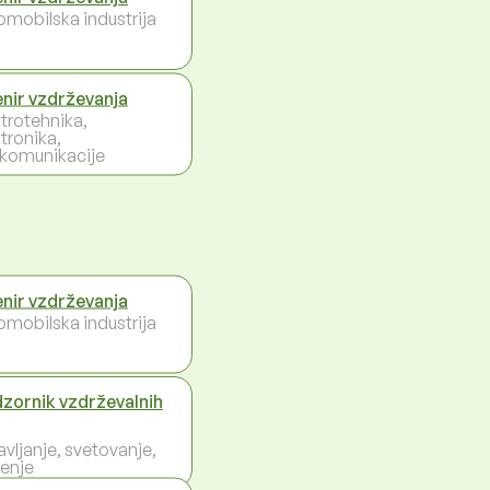
omobilska industrija
enir vzdrževanja
ktrotehnika,
tronika,
ekomunikacije
enir vzdrževanja
omobilska industrija
zornik vzdrževalnih
avljanje, svetovanje,
enje