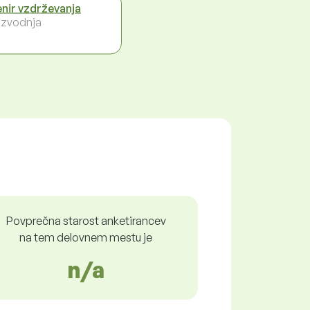
enir vzdrževanja
izvodnja
Povprečna starost anketirancev
na tem delovnem mestu je
n/a