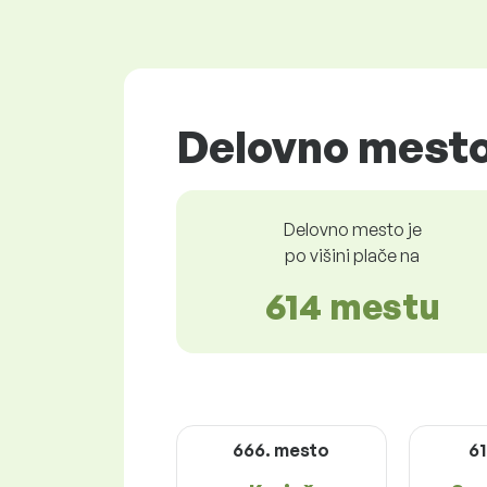
Delovno mesto
Delovno mesto je
po višini plače na
614 mestu
666. mesto
6