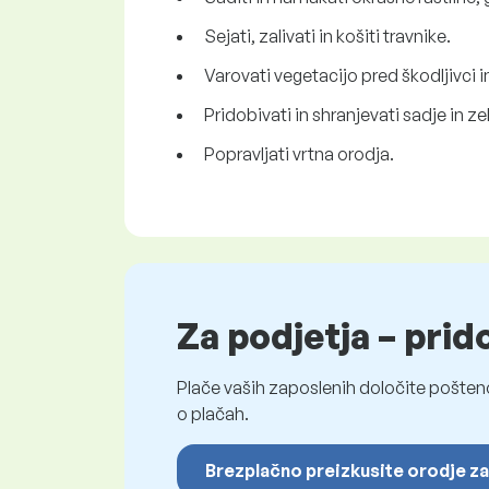
Sejati, zalivati in košiti travnike.
Varovati vegetacijo pred škodljivci 
Pridobivati in shranjevati sadje in ze
Popravljati vrtna orodja.
Za podjetja – prid
Plače vaših zaposlenih določite pošten
o plačah.
Brezplačno preizkusite orodje za