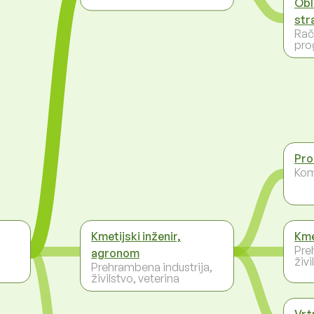
Obl
str
Rač
pro
Pro
Kom
Kmetijski inženir,
Kme
Pre
agronom
živi
Prehrambena industrija,
živilstvo, veterina
Vrt