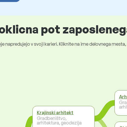
oklicna pot zaposleneg
je napredujejo v svoji karieri. Kliknite na ime delovnega mest
Arh
Gra
arh
Krajinski arhitekt
Gradbeništvo,
arhitektura, geodezija