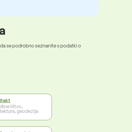
a
a, da se podrobno seznanite s podatki o
itekt
dbeništvo,
itektura, geodezija