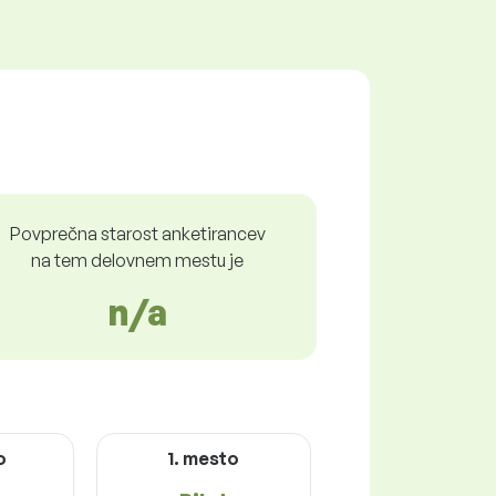
Povprečna starost anketirancev
na tem delovnem mestu je
n/a
o
1. mesto