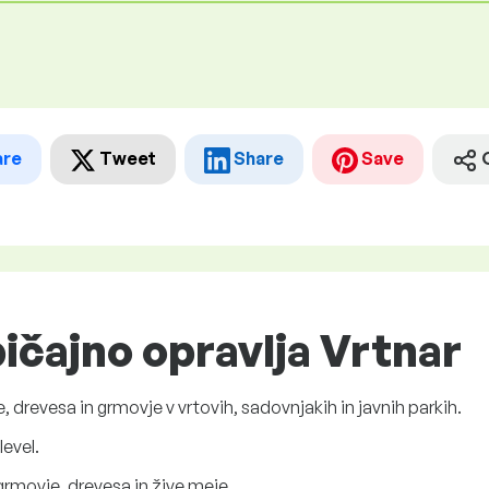
are
Tweet
Share
Save
ičajno opravlja Vrtnar
e, drevesa in grmovje v vrtovih, sadovnjakih in javnih parkih.
level.
 grmovje, drevesa in žive meje.