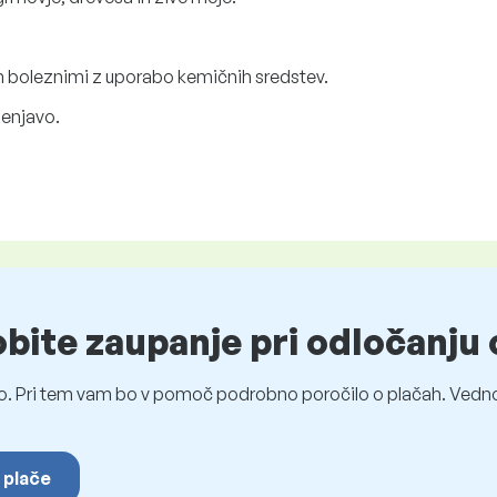
in boleznimi z uporabo kemičnih sredstev.
lenjavo.
obite zaupanje pri odločanju 
o. Pri tem vam bo v pomoč podrobno poročilo o plačah. Vedno
 plače