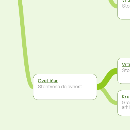
Sto
Vrt
Sto
Cvetličar
Storitvena dejavnost
Kra
Gra
arh