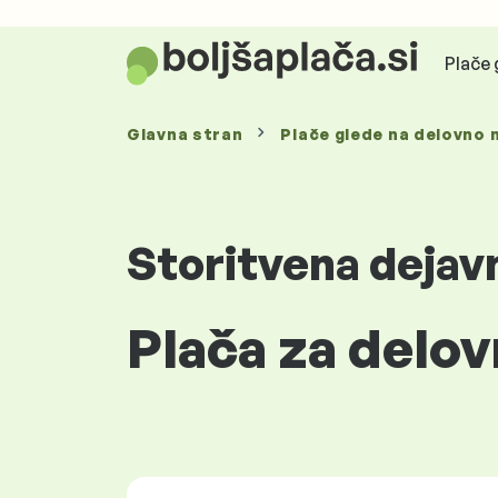
Plače 
Glavna stran
Plače glede
na delovno 
Storitvena dejav
Plača za delov