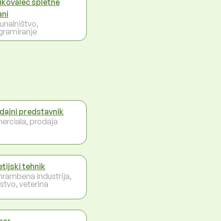
ikovalec spletne
ani
unalništvo,
gramiranje
dajni predstavnik
erciala, prodaja
tijski tehnik
hrambena industrija,
lstvo, veterina
nar