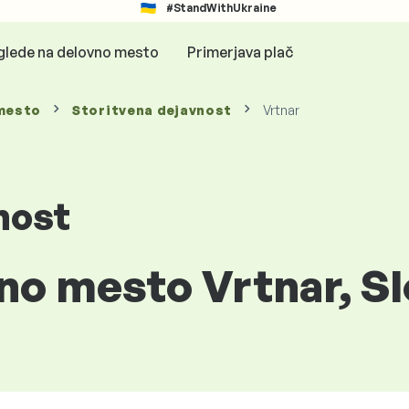
#StandWithUkraine
glede na delovno mesto
Primerjava plač
mesto
Storitvena dejavnost
Vrtnar
nost
no mesto Vrtnar, Sl