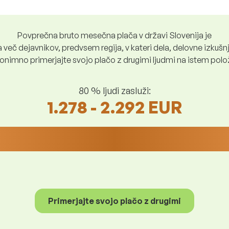
Povprečna bruto mesečna plača v državi Slovenija je
več dejavnikov, predvsem regija, v kateri dela, delovne izkušnje
nimno primerjajte svojo plačo z drugimi ljudmi na istem položaju
80 % ljudi zasluži:
1.278 - 2.292 EUR
Primerjajte svojo plačo z drugimi