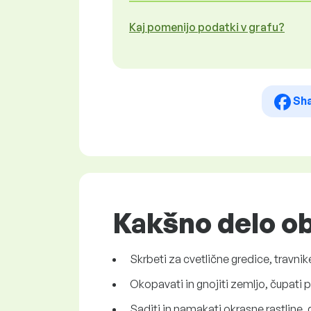
Kaj pomenijo podatki v grafu?
Sh
Kakšno delo ob
Skrbeti za cvetlične gredice, travnik
Okopavati in gnojiti zemljo, čupati p
Saditi in namakati okrasne rastline,