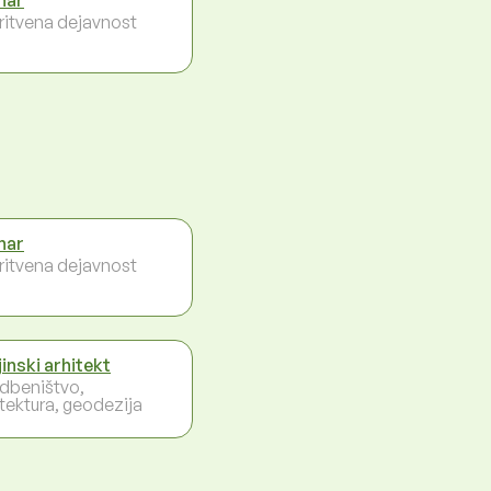
ritvena dejavnost
nar
ritvena dejavnost
jinski arhitekt
dbeništvo,
itektura, geodezija