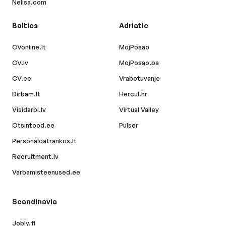
Nelisa.com
Baltics
Adriatic
CVonline.lt
MojPosao
CV.lv
MojPosao.ba
CV.ee
Vrabotuvanje
Dirbam.lt
Hercul.hr
Visidarbi.lv
Virtual Valley
Otsintood.ee
Pulser
Personaloatrankos.lt
Recruitment.lv
Varbamisteenused.ee
Scandinavia
Jobly.fi