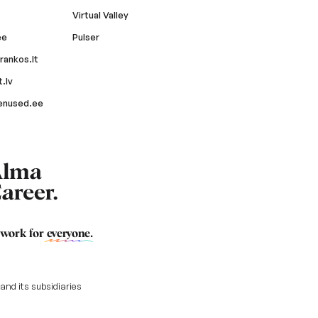
Virtual Valley
ee
Pulser
rankos.lt
.lv
enused.ee
 work for
everyone
.
nd its subsidiaries