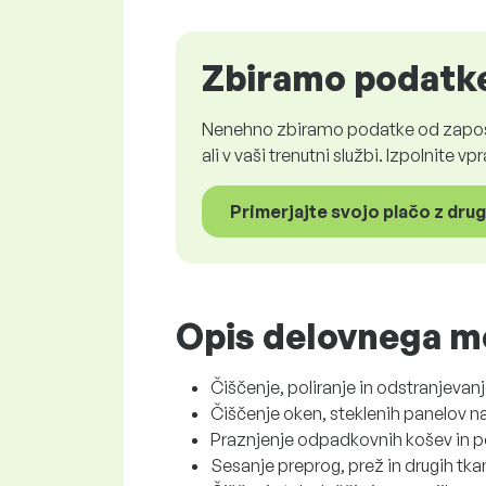
Zbiramo podatke
Nenehno zbiramo podatke od zaposle
ali v vaši trenutni službi. Izpolnite 
Primerjajte svojo plačo z dru
Opis delovnega m
Čiščenje, poliranje in odstranjevan
Čiščenje oken, steklenih panelov na 
Praznjenje odpadkovnih košev in p
Sesanje preprog, prež in drugih tka