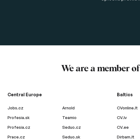
We are a member o
Central Europe
Baltics
Jobs.cz
Arnold
CVonline.lt
Profesia.sk
Teamio
CV.lv
Profesia.cz
Seduo.cz
CV.ee
Prace.cz
Seduo.sk
Dirbam.lt