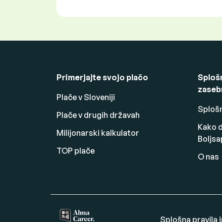
Primerjajte svojo plačo
Splošn
zaseb
Plače v Sloveniji
Splošn
Plače v drugih državah
Kako d
Milijonarski kalkulator
Boljsa
TOP plače
O nas
Splošna pravila i