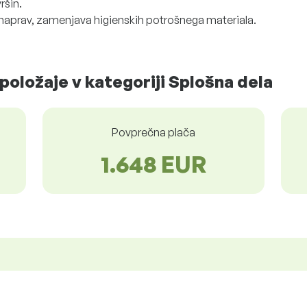
ršin.
h naprav, zamenjava higienskih potrošnega materiala.
položaje v kategoriji Splošna dela
Povprečna plača
1.648 EUR