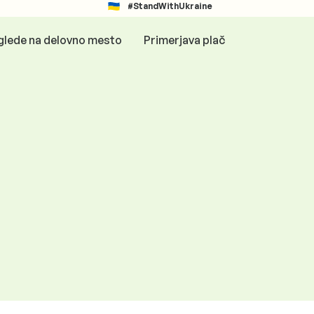
#StandWithUkraine
glede na delovno mesto
Primerjava plač