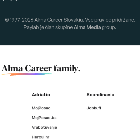
© 1997-2026 Alma Career Slovakia. Vse pravice pridržane.
Paylab je član skupine
Alma Media
group.
f
Alma Career
family.
Adriatic
Scandinavia
MojPosao
Jobly.fi
MojPosao.ba
Vrabotuvanje
Hercul.hr