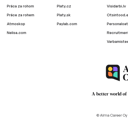
Práca za rohom
Platy.cz
Visidarbi.lv
Práce za rohem
Platy.sk
Otsintood.
Atmoskop
Paylab.com
Personaloat
Nelisa.com
Recruitment
Varbamiste
A better world of
© Alma Career Oy a