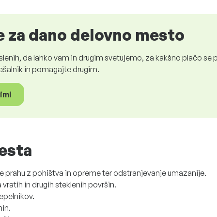
 za dano delovno mesto
nih, da lahko vam in drugim svetujemo, za kakšno plačo se 
vprašalnik in pomagajte drugim.
gimi
esta
je prahu z pohištva in opreme ter odstranjevanje umazanije.
vratih in drugih steklenih površin.
epelnikov.
nin.