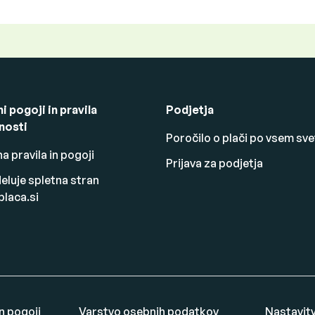
i pogoji in pravila
Podjetja
nosti
Poročilo o plači po vsem sve
a pravila in pogoji
Prijava za podjetja
eluje spletna stran
placa.si
n pogoji
Varstvo osebnih podatkov
Nastavit