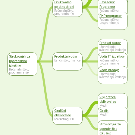
Računalništvo,
Oblikovalec
Javascript
programiranje
spletne strani
Programer
Računalništvo,
Računalništvo,
programiranje
programiranje
PHP programer
Računalništvo,
programiranje
Product owner
Upravljanje,
svetovanje, vodenje
Strokovnjak za
Produktni vodja
Vodja IT izdelkov
Bančništvo, finance
Računalništvo,
uporabniško
programiranje
izkušnjo
Računalništvo,
Vodja prodaje
programiranje
Upravljanje,
svetovanje, vodenje
Višji grafični
oblikovalec
Mediji
Grafični
Grafik
Mediji
oblikovalec
Marketing, PR
Strokovnjak za
uporabniško
izkušnjo