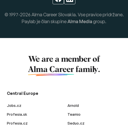
© 1997-2026 Alma Career Slovakia. Vse pravice pridržane.
Paylab je član skupine
Alma Media
group.
We are a member of
Alma Career
family.
Central Europe
Jobs.cz
Arnold
Profesia.sk
Teamio
Profesia.cz
Seduo.cz