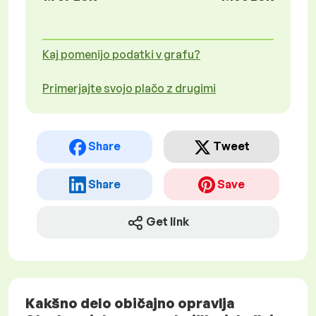
Kaj pomenijo podatki v grafu?
Primerjajte svojo plačo z drugimi
Share
Tweet
Share
Save
Get link
Kakšno delo običajno opravlja