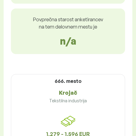
Povprečna starost anketirancev
na tem delovnem mestu je
n/a
666. mesto
Krojač
Tekstilna industrija
1.279 - 1.596 EUR