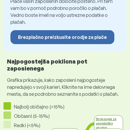
Plače vaših zaposlenih določite pošteno. Pri tem
vam bo v pomoč podrobno poročilo o plačah.
Vedno boste imeli na voljo ustrezne podatke o
plačah.
Brezplačno preizkusite orodje za plače
Najpogostejša poklicna pot
zaposlenega
Grafika prikazuje, kako zaposleni najpogosteje
napredujejo v svoji karieri. Kliknite na ime delovnega
mesta, da se podrobno seznanite s podatki o plačah.
Najbolj običajno (>15%)
Občasni (5-15%)
Strokovnjak za
uporabniško
Redki (<5%)
izkušnjo