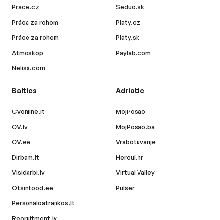
Prace.cz
Seduo.sk
Práca za rohom
Platy.cz
Práce za rohem
Platy.sk
Atmoskop
Paylab.com
Nelisa.com
Baltics
Adriatic
CVonline.lt
MojPosao
CV.lv
MojPosao.ba
CV.ee
Vrabotuvanje
Dirbam.lt
Hercul.hr
Visidarbi.lv
Virtual Valley
Otsintood.ee
Pulser
Personaloatrankos.lt
Recruitment.lv