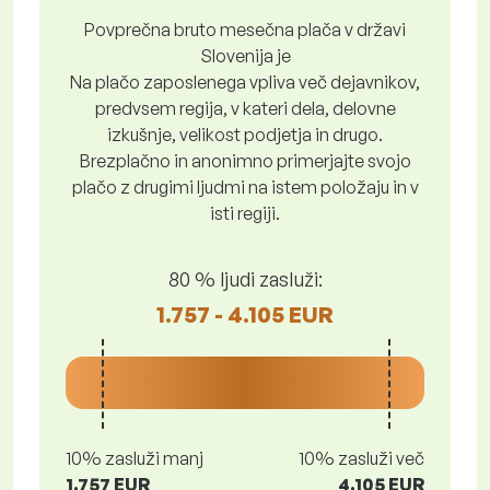
Povprečna bruto mesečna plača v državi
Slovenija je
Na plačo zaposlenega vpliva več dejavnikov,
predvsem regija, v kateri dela, delovne
izkušnje, velikost podjetja in drugo.
Brezplačno in anonimno primerjajte svojo
plačo z drugimi ljudmi na istem položaju in v
isti regiji.
80 % ljudi zasluži:
1.757 - 4.105 EUR
10% zasluži manj
10% zasluži več
1.757 EUR
4.105 EUR