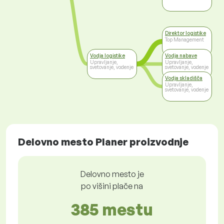
Direktor logistike
Top Management
Vodja logistike
Vodja nabave
Upravljanje,
Upravljanje,
svetovanje, vodenje
svetovanje, vodenje
Vodja skladišča
Upravljanje,
svetovanje, vodenje
Delovno mesto Planer proizvodnje
Delovno mesto je
po višini plače na
385 mestu