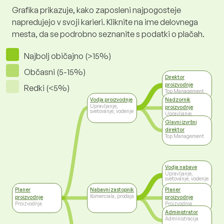
Grafika prikazuje, kako zaposleni najpogosteje
napredujejo v svoji karieri. Kliknite na ime delovnega
mesta, da se podrobno seznanite s podatki o plačah.
Najbolj običajno (>15%)
Občasni (5-15%)
Direktor
proizvodnje
Redki (<5%)
Top Management
Vodja proizvodnje
Nadzornik
Upravljanje,
proizvodnje
svetovanje, vodenje
Upravljanje,
svetovanje, vodenje
Glavni izvršni
direktor
Top Management
Vodja nabave
Upravljanje,
svetovanje, vodenje
Planer
Nabavni zastopnik
Planer
Komerciala, prodaja
proizvodnje
proizvodnje
Proizvodnja
Proizvodnja
Administrator
Administracija