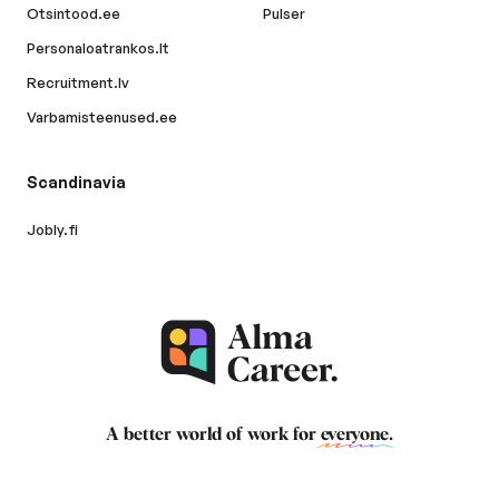
Otsintood.ee
Pulser
Personaloatrankos.lt
Recruitment.lv
Varbamisteenused.ee
Scandinavia
Jobly.fi
A better world of work for
everyone
.