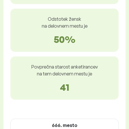
Odstotek žensk
na delovnem mestu je
50%
Povprečna starost anketirancev
na tem delovnem mestu je
41
666. mesto