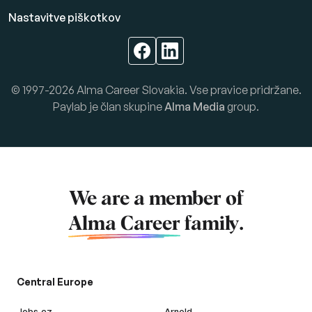
Nastavitve piškotkov
© 1997-2026 Alma Career Slovakia. Vse pravice pridržane.
Paylab je član skupine
Alma Media
group.
We are a member of
Alma Career
family.
Central Europe
Jobs.cz
Arnold