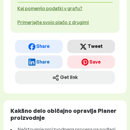
Kaj pomenijo podatki v grafu?
Primerjajte svojo plačo z drugimi
Share
Tweet
Share
Save
Get link
Kakšno delo običajno opravlja Planer
proizvodnje
Načrtovanje proizvodnega procesa na podlagi