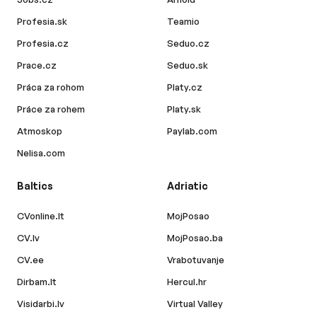
Profesia.sk
Teamio
Profesia.cz
Seduo.cz
Prace.cz
Seduo.sk
Práca za rohom
Platy.cz
Práce za rohem
Platy.sk
Atmoskop
Paylab.com
Nelisa.com
Baltics
Adriatic
CVonline.lt
MojPosao
CV.lv
MojPosao.ba
CV.ee
Vrabotuvanje
Dirbam.lt
Hercul.hr
Visidarbi.lv
Virtual Valley