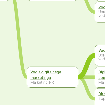
Vod
Upr
vod
Vod
Upr
vod
Vodja digitalnega
Dig
marketinga
spe
Marketing, PR
Mar
Dir
To