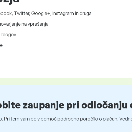
ebook, Twitter, Google+, Instagram in druga
govarjanje na vprašanja
, blogov
be
obite zaupanje pri odločanju 
o. Pri tem vam bo v pomoč podrobno poročilo o plačah. Vedno