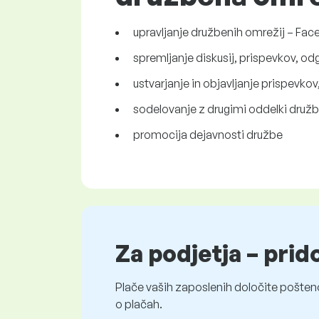
upravljanje družbenih omrežij – Fac
spremljanje diskusij, prispevkov, od
ustvarjanje in objavljanje prispevkov
sodelovanje z drugimi oddelki druž
promocija dejavnosti družbe
Za podjetja – prid
Plače vaših zaposlenih določite pošten
o plačah.