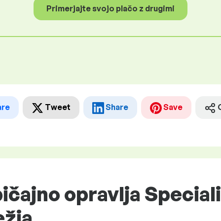
Primerjajte svojo plačo z drugimi
are
Tweet
Share
Save
ičajno opravlja Speciali
žja