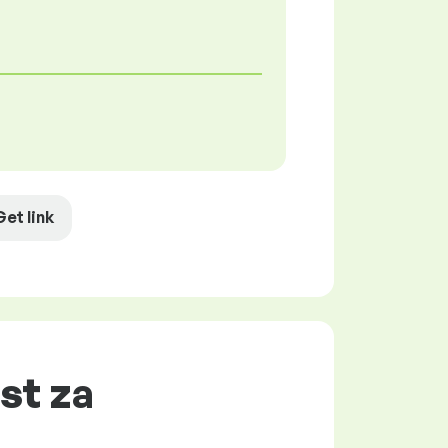
Get link
st za