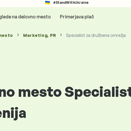
#StandWithUkraine
glede na delovno mesto
Primerjava plač
mesto
Marketing, PR
Specialist za družbena omrežja
vno mesto Specialis
nija