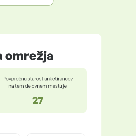
a omrežja
Povprečna starost anketirancev
na tem delovnem mestu je
27