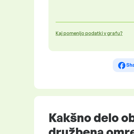
Kaj pomenijo podatki v grafu?
Sh
Kakšno delo ob
družbena omre