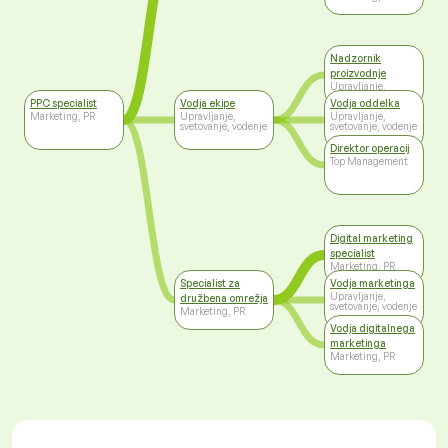
Nadzornik
proizvodnje
Upravljanje,
svetovanje, vodenje
PPC specialist
Vodja ekipe
Vodja oddelka
Marketing, PR
Upravljanje,
Upravljanje,
svetovanje, vodenje
svetovanje, vodenje
Direktor operacij
Top Management
Digital marketing
specialist
Marketing, PR
Specialist za
Vodja marketinga
Upravljanje,
družbena omrežja
svetovanje, vodenje
Marketing, PR
Vodja digitalnega
marketinga
Marketing, PR