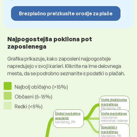
Brezplačno preizkusite orodje za plače
Najpogostejša poklicna pot
zaposlenega
Grafika prikazuje, kako zaposleni najpogosteje
napredujejo v svoji karieri. Kliknite na ime delovnega
mesta, da se podrobno seznanite s podatki o plačah.
Najbolj običajno (>15%)
Občasni (5-15%)
Vodja digitalnega
marketinga
Redki (<5%)
Marketing, PR
Digital marketing
Vodja marketinga
Upravljanje,
specialist
svetovanje, vodenje
Marketing, PR
Specialist v
marketingu
Marketing, PR