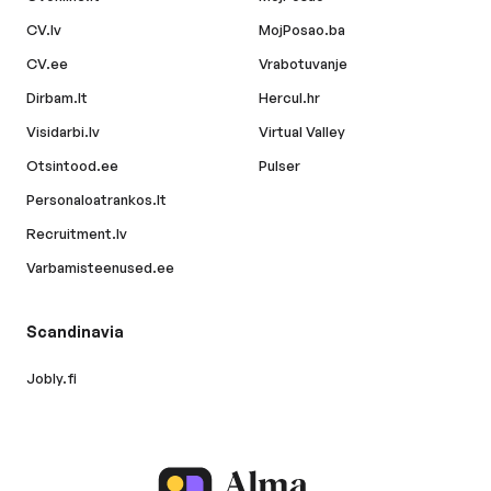
CV.lv
MojPosao.ba
CV.ee
Vrabotuvanje
Dirbam.lt
Hercul.hr
Visidarbi.lv
Virtual Valley
Otsintood.ee
Pulser
Personaloatrankos.lt
Recruitment.lv
Varbamisteenused.ee
Scandinavia
Jobly.fi