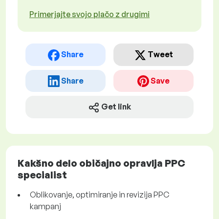
Primerjajte svojo plačo z drugimi
Share
Tweet
Share
Save
Get link
Kakšno delo običajno opravlja PPC
specialist
Oblikovanje, optimiranje in revizija PPC
kampanj