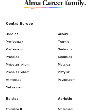
Alma Career
family.
Central Europe
Jobs.cz
Arnold
Profesia.sk
Teamio
Profesia.cz
Seduo.cz
Prace.cz
Seduo.sk
Práca za rohom
Platy.cz
Práce za rohem
Platy.sk
Atmoskop
Paylab.com
Nelisa.com
Baltics
Adriatic
CVonline.lt
MojPosao