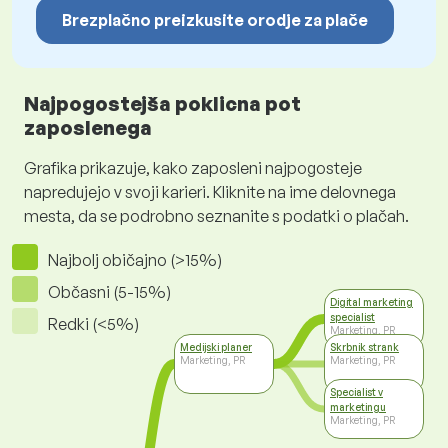
Brezplačno preizkusite orodje za plače
Najpogostejša poklicna pot
zaposlenega
Grafika prikazuje, kako zaposleni najpogosteje
napredujejo v svoji karieri. Kliknite na ime delovnega
mesta, da se podrobno seznanite s podatki o plačah.
Najbolj običajno (>15%)
Občasni (5-15%)
Digital marketing
specialist
Redki (<5%)
Marketing, PR
Medijski planer
Skrbnik strank
Marketing, PR
Marketing, PR
Specialist v
marketingu
Marketing, PR