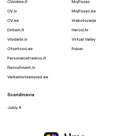
CVonline.lt
MojPosao
CV.lv
MojPosao.ba
CV.ee
Vrabotuvanje
Dirbam.lt
Hercul.hr
Visidarbi.lv
Virtual Valley
Otsintood.ee
Pulser
Personaloatrankos.lt
Recruitment.lv
Varbamisteenused.ee
Scandinavia
Jobly.fi