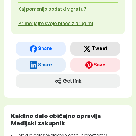
Kaj pomenijo podatki v grafu?
Primerjajte svojo plačo z drugimi
Share
Tweet
Share
Save
Get link
Kakšno delo običajno opravlja
Medijski zakupnik
Nakup oglaševalskega časa in prostora v