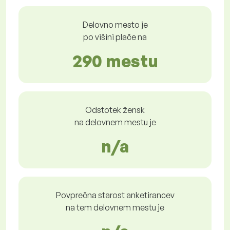
Delovno mesto je
po višini plače na
290 mestu
Odstotek žensk
na delovnem mestu je
n/a
Povprečna starost anketirancev
na tem delovnem mestu je