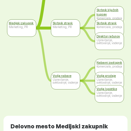
Skrbnik ključnih
kupcev
Komerciala, prodaja
Medijski zakupnik
Skrbnik strank
Skrbnik strank
Marketing, PR
Marketing, PR
Komerciala, prodaja
Direktor računov
Upravljanje,
svetovanje, vodenje
Nabavni zastopnik
Komerciala, prodaja
Vodja nabave
Vodja prodaje
Upravljanje,
Upravljanje,
svetovanje, vodenje
svetovanje, vodenje
Vodja logistike
Upravljanje,
svetovanje, vodenje
Delovno mesto Medijski zakupnik