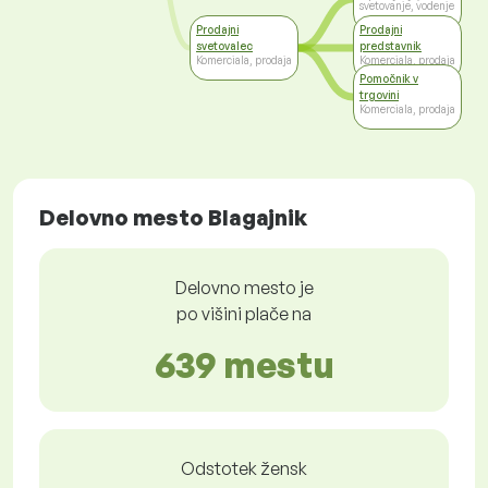
svetovanje, vodenje
Prodajni
Prodajni
svetovalec
predstavnik
Komerciala, prodaja
Komerciala, prodaja
Pomočnik v
trgovini
Komerciala, prodaja
Delovno mesto Blagajnik
Delovno mesto je
po višini plače na
639 mestu
Odstotek žensk