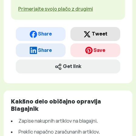
Primerjajte svojo plačo z drugimi
Share
Tweet
Share
Save
Get link
Kakšno delo običajno opravlja
Blagajnik
Zapise nakupnih artiklov na blagajni.
Preklic napačno zaračunanih artiklov.