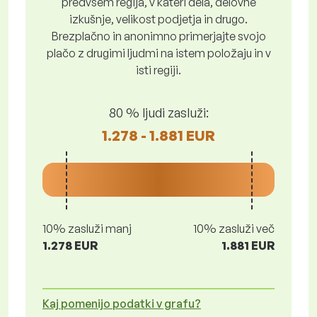
predvsem regija, v kateri dela, delovne
izkušnje, velikost podjetja in drugo.
Brezplačno in anonimno primerjajte svojo
plačo z drugimi ljudmi na istem položaju in v
isti regiji.
80 % ljudi zasluži:
1.278 - 1.881 EUR
10% zasluži manj
10% zasluži več
1.278 EUR
1.881 EUR
Kaj pomenijo podatki v grafu?