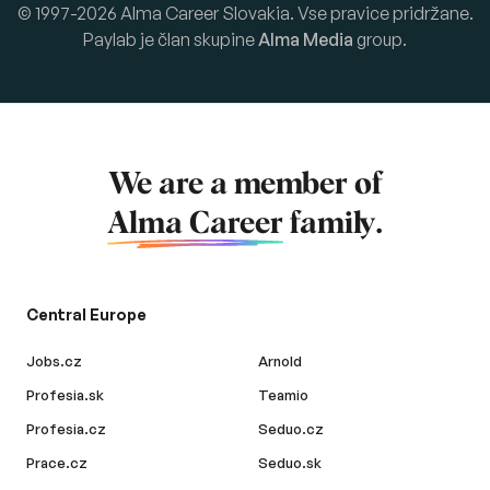
© 1997-2026 Alma Career Slovakia. Vse pravice pridržane.
Paylab je član skupine
Alma Media
group.
We are a member of
Alma Career
family.
Central Europe
Jobs.cz
Arnold
Profesia.sk
Teamio
Profesia.cz
Seduo.cz
Prace.cz
Seduo.sk