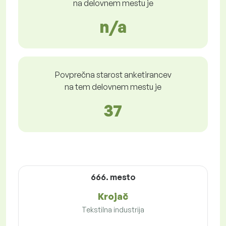
na delovnem mestu je
n/a
Povprečna starost anketirancev
na tem delovnem mestu je
37
666. mesto
Krojač
Tekstilna industrija