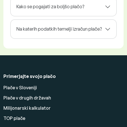
Kako se pogajati za boljšo plačo?
Na katerih podatkih temelji izračun plače?
Primerjajte svojo plačo
Plače v Sloveniji
Plače v drugih državah
Milijonarski kalkulator
TOP plače