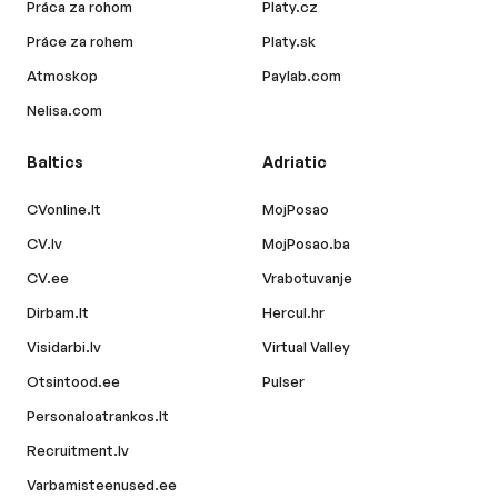
Práca za rohom
Platy.cz
Práce za rohem
Platy.sk
Atmoskop
Paylab.com
Nelisa.com
Baltics
Adriatic
CVonline.lt
MojPosao
CV.lv
MojPosao.ba
CV.ee
Vrabotuvanje
Dirbam.lt
Hercul.hr
Visidarbi.lv
Virtual Valley
Otsintood.ee
Pulser
Personaloatrankos.lt
Recruitment.lv
Varbamisteenused.ee