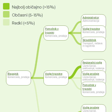
Najbolj običajno (>15%)
Občasni (5-15%)
Administrator
Administracija
Redki (<5%)
Pomočnik v
Vodja trgovine
Komerciala, prodaja
trgovini
Komerciala, prodaja
Skladiščnik
Transport, nabava
in logistika
Regionalni vodja
Upravljanje,
svetovanje, vodenje
Blagajnik
Vodja trgovine
Vodja prodaje
Komerciala, prodaja
Komerciala, prodaja
Upravljanje,
svetovanje, vodenje
Pomočnik v
trgovini
Komerciala, prodaja
Vodja prodaje
Upravljanje,