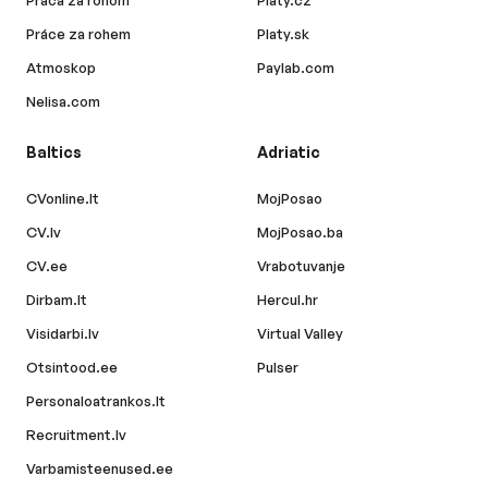
Práca za rohom
Platy.cz
Práce za rohem
Platy.sk
Atmoskop
Paylab.com
Nelisa.com
Baltics
Adriatic
CVonline.lt
MojPosao
CV.lv
MojPosao.ba
CV.ee
Vrabotuvanje
Dirbam.lt
Hercul.hr
Visidarbi.lv
Virtual Valley
Otsintood.ee
Pulser
Personaloatrankos.lt
Recruitment.lv
Varbamisteenused.ee