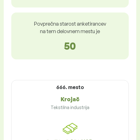
Povprečna starost anketirancev
na tem delovnem mestu je
50
666. mesto
Krojač
Tekstilna industrija