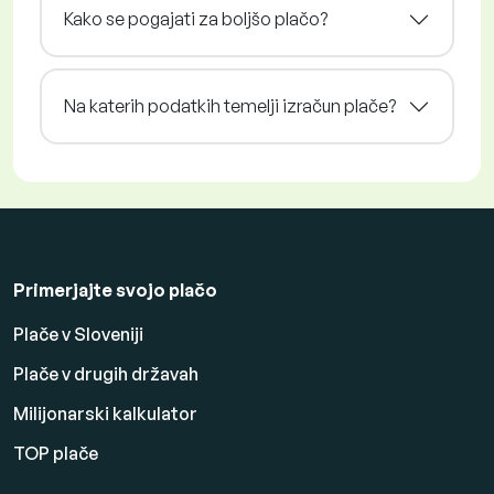
Kako se pogajati za boljšo plačo?
Na katerih podatkih temelji izračun plače?
Primerjajte svojo plačo
Plače v Sloveniji
Plače v drugih državah
Milijonarski kalkulator
TOP plače