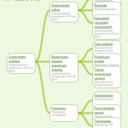
Izobraževanje,
prevajanje, kultura,
Srednješolski
Ravnatelj
šport
Top Management
učitelj
Izobraževanje,
prevajanje, kultura,
Namestnik
šport
ravnatelja,
podravnatelj
Izobraževanje,
prevajanje, kultura,
šport
Data scientist
Računalništvo,
programiranje
Univerzitetni
Raziskovalni
Podatkovni
profesor
delavec,
analitik
Izobraževanje,
Bančništvo, finance
znanstveni
prevajanje, kultura,
delavec
Tehnik
šport
Izobraževanje,
programske
prevajanje, kultura,
opreme
šport
Računalništvo,
programiranje
Administrator
Administracija
Prevajalec
Pisec tehničnih
Prevajanje,
navodi
tolmačenje
Računalništvo,
programiranje
Tekstopisec
Marketing, PR