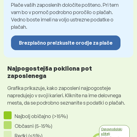
Plače vaših zaposlenih določite pošteno. Pri tem
vam bo v pomoč podrobno poročilo o plačah.
Vedno boste imeli na voljo ustrezne podatke o
plačah.
Brezplačno preizkusite orodje za plače
Najpogostejša poklicna pot
zaposlenega
Grafika prikazuje, kako zaposleni najpogosteje
napredujejo v svoji karieri. Kliknite na ime delovnega
mesta, da se podrobno seznanite s podatki o plačah.
Najbolj običajno (>15%)
Občasni (5-15%)
Osnovnošolski
učitelj
Redki (<5%)