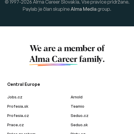
© 1997-2026 Alma Career Slovakia. Vse pravice pridržane.
Paylab je član skupine
Alma Media
group.
We are a member of
Alma Career
family.
Central Europe
Jobs.cz
Arnold
Profesia.sk
Teamio
Profesia.cz
Seduo.cz
Prace.cz
Seduo.sk