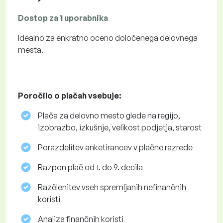
Dostop za 1 uporabnika
Idealno za enkratno oceno določenega delovnega
mesta.
Poročilo o plačah vsebuje:
Plača za delovno mesto glede na regijo,
izobrazbo, izkušnje, velikost podjetja, starost
Porazdelitev anketirancev v plačne razrede
Razpon plač od 1. do 9. decila
Razčlenitev vseh spremljanih nefinančnih
koristi
Analiza finančnih koristi