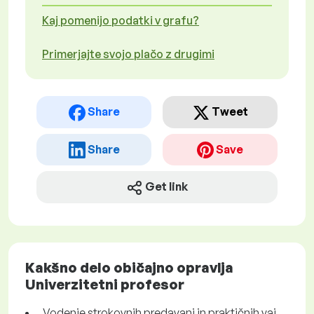
Kaj pomenijo podatki v grafu?
Primerjajte svojo plačo z drugimi
Share
Tweet
Share
Save
Get link
Kakšno delo običajno opravlja
Univerzitetni profesor
Vodenje strokovnih predavanj in praktičnih vaj.