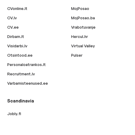
CVonline.lt
MojPosao
CV.lv
MojPosao.ba
CV.ee
Vrabotuvanje
Dirbam.lt
Hercul.hr
Visidarbi.lv
Virtual Valley
Otsintood.ee
Pulser
Personaloatrankos.lt
Recruitment.lv
Varbamisteenused.ee
Scandinavia
Jobly.fi