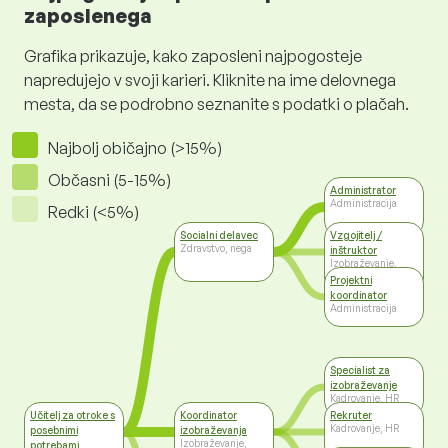
zaposlenega
Grafika prikazuje, kako zaposleni najpogosteje
napredujejo v svoji karieri. Kliknite na ime delovnega
mesta, da se podrobno seznanite s podatki o plačah.
Najbolj običajno (>15%)
Občasni (5-15%)
Administrator
Administracija
Redki (<5%)
Socialni delavec
Vzgojitelj /
Zdravstvo, nega
inštruktor
Izobraževanje,
prevajanje, kultura,
Projektni
šport
koordinator
Administracija
Specialist za
izobraževanje
Kadrovanje, HR
Učitelj za otroke s
Koordinator
Rekruter
Kadrovanje, HR
posebnimi
izobraževanja
Izobraževanje,
potrebami