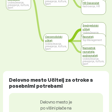
prevajanje, kultura,
Izobraževanje,
HR Generalist
šport
prevajanje, kultura,
Kadrovanje, HR
šport
Srednješolski
učitelj
Izobraževanje,
prevajanje, kultura,
Osnovnošolski
Ravnatelj
šport
Top Management
učitelj
Izobraževanje,
prevajanje, kultura,
Namestnik
šport
ravnatelja,
podravnatelj
Izobraževanje,
prevajanje, kultura,
šport
Delovno mesto Učitelj za otroke s
posebnimi potrebami
Delovno mesto je
po višini plače na