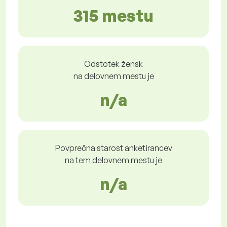
315 mestu
Odstotek žensk
na delovnem mestu je
n/a
Povprečna starost anketirancev
na tem delovnem mestu je
n/a