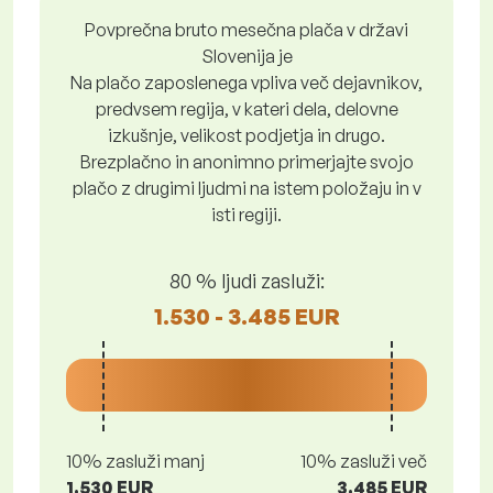
Povprečna bruto mesečna plača v državi
Slovenija je
Na plačo zaposlenega vpliva več dejavnikov,
predvsem regija, v kateri dela, delovne
izkušnje, velikost podjetja in drugo.
Brezplačno in anonimno primerjajte svojo
plačo z drugimi ljudmi na istem položaju in v
isti regiji.
80 % ljudi zasluži:
1.530 - 3.485 EUR
10% zasluži manj
10% zasluži več
1.530 EUR
3.485 EUR