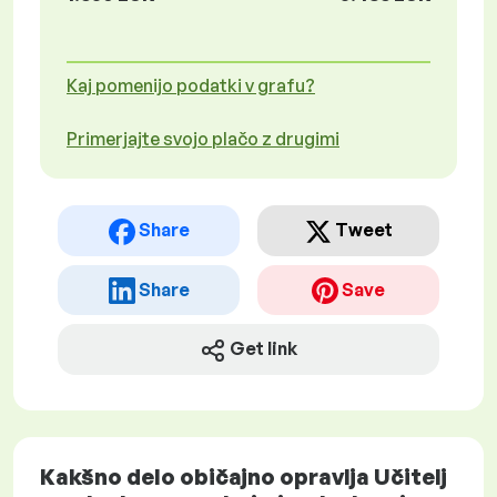
Kaj pomenijo podatki v grafu?
Primerjajte svojo plačo z drugimi
Share
Tweet
Share
Save
Get link
Kakšno delo običajno opravlja Učitelj