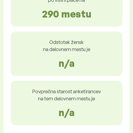
po višini plače na
290 mestu
Odstotek žensk
na delovnem mestu je
n/a
Povprečna starost anketirancev
na tem delovnem mestu je
n/a