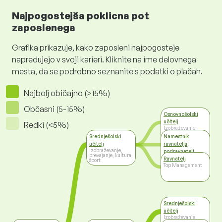
Najpogostejša poklicna pot
zaposlenega
Grafika prikazuje, kako zaposleni najpogosteje
napredujejo v svoji karieri. Kliknite na ime delovnega
mesta, da se podrobno seznanite s podatki o plačah.
Najbolj običajno (>15%)
Občasni (5-15%)
Osnovnošolski
učitelj
Redki (<5%)
Izobraževanje,
prevajanje, kultura,
Srednješolski
Namestnik
šport
učitelj
ravnatelja,
Izobraževanje,
podravnatelj
prevajanje, kultura,
Izobraževanje,
Ravnatelj
šport
prevajanje, kultura,
Top Management
šport
Srednješolski
učitelj
Izobraževanje,