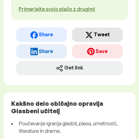
Primerjajte svojo plačo z drugimi
Share
Tweet
Share
Save
Get link
Kakšno delo običajno opravlja
Glasbeni učitelj
Poučevanje igranja glasbil, plesa, umetnosti,
literature in drame.