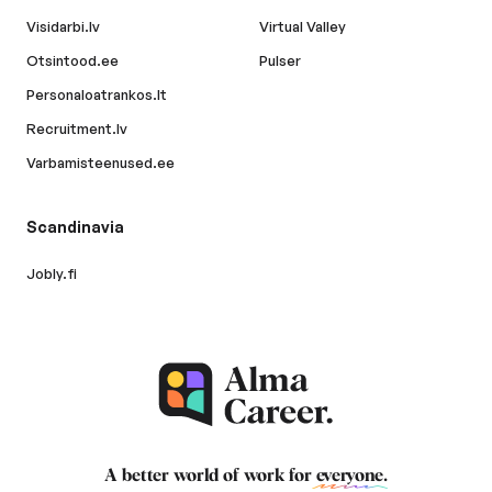
Visidarbi.lv
Virtual Valley
Otsintood.ee
Pulser
Personaloatrankos.lt
Recruitment.lv
Varbamisteenused.ee
Scandinavia
Jobly.fi
A better world of work for
everyone
.