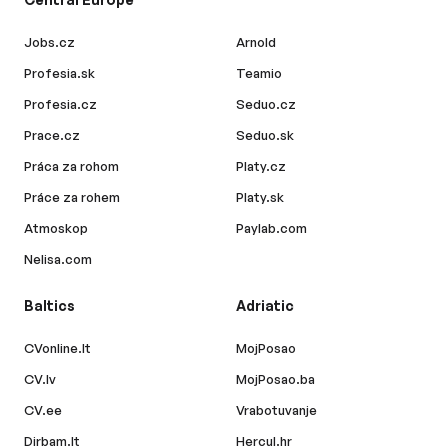
Jobs.cz
Arnold
Profesia.sk
Teamio
Profesia.cz
Seduo.cz
Prace.cz
Seduo.sk
Práca za rohom
Platy.cz
Práce za rohem
Platy.sk
Atmoskop
Paylab.com
Nelisa.com
Baltics
Adriatic
CVonline.lt
MojPosao
CV.lv
MojPosao.ba
CV.ee
Vrabotuvanje
Dirbam.lt
Hercul.hr