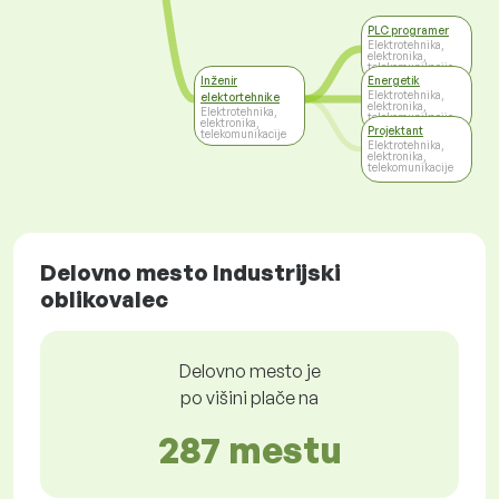
PLC programer
Elektrotehnika,
elektronika,
telekomunikacije
Inženir
Energetik
Elektrotehnika,
elektortehnike
elektronika,
Elektrotehnika,
telekomunikacije
elektronika,
Projektant
telekomunikacije
Elektrotehnika,
elektronika,
telekomunikacije
Delovno mesto Industrijski
oblikovalec
Delovno mesto je
po višini plače na
287 mestu