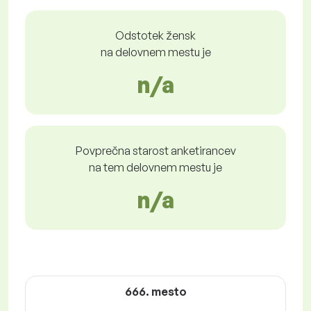
Odstotek žensk
na delovnem mestu je
n/a
Povprečna starost anketirancev
na tem delovnem mestu je
n/a
666. mesto