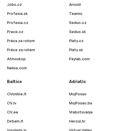
Jobs.cz
Arnold
Profesia.sk
Teamio
Profesia.cz
Seduo.cz
Prace.cz
Seduo.sk
Práca za rohom
Platy.cz
Práce za rohem
Platy.sk
Atmoskop
Paylab.com
Nelisa.com
Baltics
Adriatic
CVonline.lt
MojPosao
CV.lv
MojPosao.ba
CV.ee
Vrabotuvanje
Dirbam.lt
Hercul.hr
Visidarbi.lv
Virtual Valley