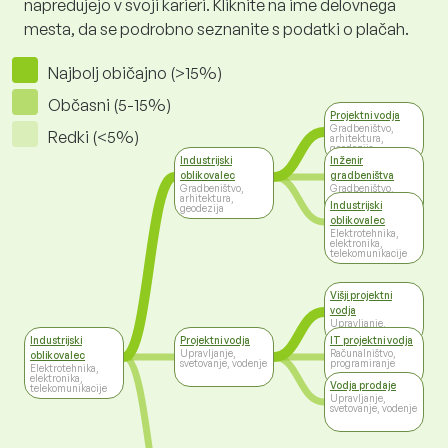
napredujejo v svoji karieri. Kliknite na ime delovnega
mesta, da se podrobno seznanite s podatki o plačah.
Najbolj običajno (>15%)
Občasni (5-15%)
Projektni vodja
Gradbeništvo,
Redki (<5%)
arhitektura,
geodezija
Industrijski
Inženir
oblikovalec
gradbeništva
Gradbeništvo,
Gradbeništvo,
arhitektura,
arhitektura,
Industrijski
geodezija
geodezija
oblikovalec
Elektrotehnika,
elektronika,
telekomunikacije
Višji projektni
vodja
Upravljanje,
svetovanje, vodenje
Industrijski
Projektni vodja
IT projektni vodja
Upravljanje,
Računalništvo,
oblikovalec
svetovanje, vodenje
programiranje
Elektrotehnika,
elektronika,
Vodja prodaje
telekomunikacije
Upravljanje,
svetovanje, vodenje