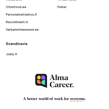
Otsintood.ee
Pulser
Personaloatrankos.lt
Recruitment.lv
Varbamisteenused.ee
Scandinavia
Jobly.fi
A better world of work for
everyone
.