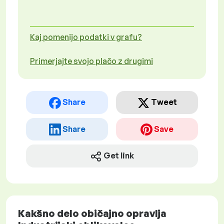
Kaj pomenijo podatki v grafu?
Primerjajte svojo plačo z drugimi
Share
Tweet
Share
Save
Get link
Kakšno delo običajno opravlja