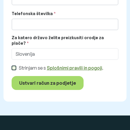
Telefonska številka
Za katero državo želite preizkusiti orodje za
plače?
Slovenija
Strinjam se s
Splošnimi pravili in pogoji
.
Ustvari račun za podjetje