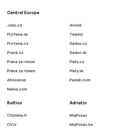
Central Europe
Jobs.cz
Arnold
Profesia.sk
Teamio
Profesia.cz
Seduo.cz
Prace.cz
Seduo.sk
Práca za rohom
Platy.cz
Práce za rohem
Platy.sk
Atmoskop
Paylab.com
Nelisa.com
Baltics
Adriatic
CVonline.lt
MojPosao
CV.lv
MojPosao.ba