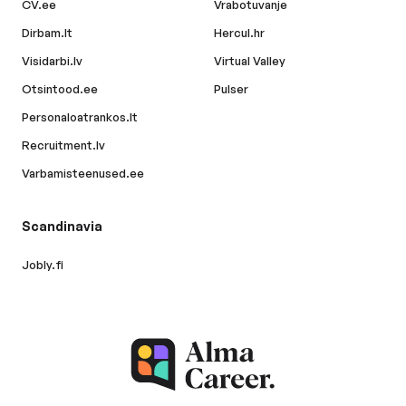
CV.ee
Vrabotuvanje
Dirbam.lt
Hercul.hr
Visidarbi.lv
Virtual Valley
Otsintood.ee
Pulser
Personaloatrankos.lt
Recruitment.lv
Varbamisteenused.ee
Scandinavia
Jobly.fi