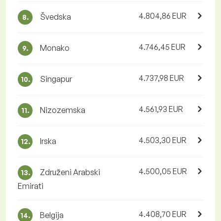
4.804,86 EUR
Švedska
8.
4.746,45 EUR
Monako
9.
4.737,98 EUR
Singapur
10.
4.561,93 EUR
Nizozemska
11.
4.503,30 EUR
Irska
12.
4.500,05 EUR
Združeni Arabski
13.
Emirati
4.408,70 EUR
Belgija
14.