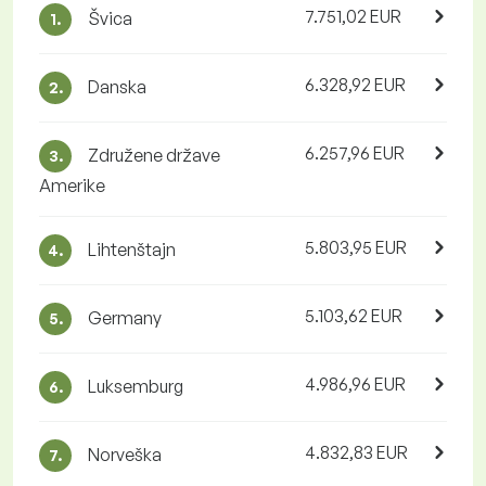
7.751,02 EUR
Švica
1.
6.328,92 EUR
Danska
2.
6.257,96 EUR
Združene države
3.
Amerike
5.803,95 EUR
Lihtenštajn
4.
5.103,62 EUR
Germany
5.
4.986,96 EUR
Luksemburg
6.
4.832,83 EUR
Norveška
7.