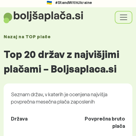
#StandWithUkraine
Nazaj na
TOP plače
Top 20 držav z najvišjimi
plačami – Boljsaplaca.si
Seznam držav, v katerih je ocenjena najvišja
povprečna mesečna plača zaposlenih
Država
Povprečna bruto
plača