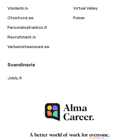
Visidarbi.lv
Virtual Valley
Otsintood.ee
Pulser
Personaloatrankos.lt
Recruitment.lv
Varbamisteenused.ee
Scandinavia
Jobly.fi
A better world of work for
everyone
.