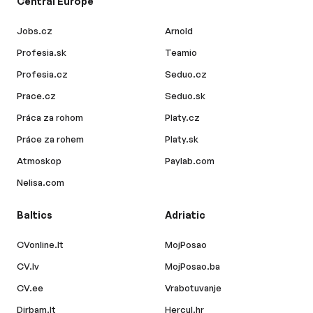
Central Europe
Jobs.cz
Arnold
Profesia.sk
Teamio
Profesia.cz
Seduo.cz
Prace.cz
Seduo.sk
Práca za rohom
Platy.cz
Práce za rohem
Platy.sk
Atmoskop
Paylab.com
Nelisa.com
Baltics
Adriatic
CVonline.lt
MojPosao
CV.lv
MojPosao.ba
CV.ee
Vrabotuvanje
Dirbam.lt
Hercul.hr