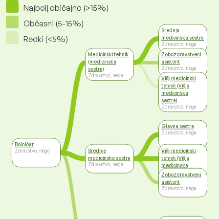
Najbolj običajno (>15%)
Občasni (5-15%)
Srednja
Redki (<5%)
medicinska sestra
Zdravstvo, nega
Medicinski tehnik
Zobozdravstveni
(medicinska
asistent
Zdravstvo, nega
sestra)
Zdravstvo, nega
Višji medicinski
tehnik (Višja
medicinska
sestra)
Zdravstvo, nega
Glavna sestra
Zdravstvo, nega
Bolničar
Srednja
Višji medicinski
Zdravstvo, nega
medicinska sestra
tehnik (Višja
Zdravstvo, nega
medicinska
sestra)
Zobozdravstveni
Zdravstvo, nega
asistent
Zdravstvo, nega