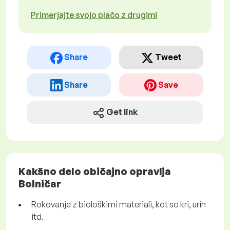
Primerjajte svojo plačo z drugimi
Share
Tweet
Share
Save
Get link
Kakšno delo običajno opravlja
Bolničar
Rokovanje z biološkimi materiali, kot so kri, urin
itd.