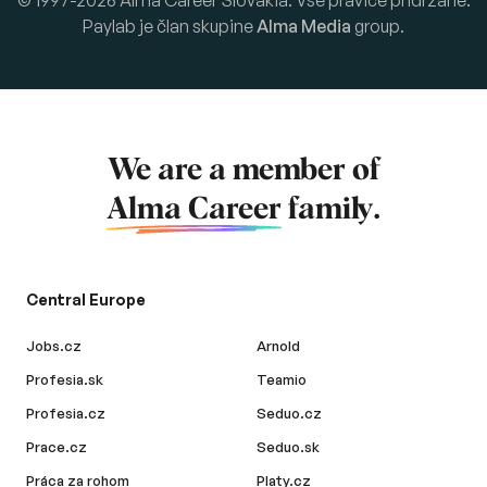
© 1997-2026 Alma Career Slovakia. Vse pravice pridržane.
Paylab je član skupine
Alma Media
group.
We are a member of
Alma Career
family.
Central Europe
Jobs.cz
Arnold
Profesia.sk
Teamio
Profesia.cz
Seduo.cz
Prace.cz
Seduo.sk
Práca za rohom
Platy.cz