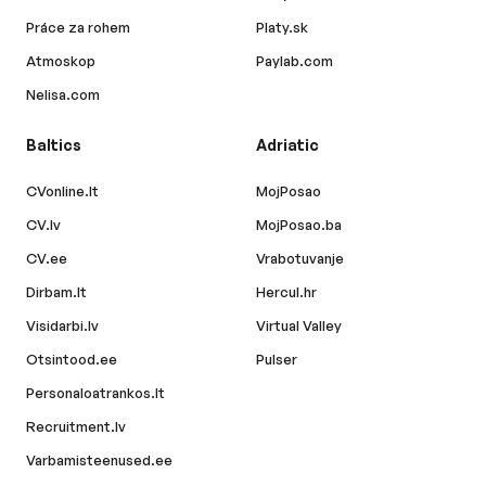
Práce za rohem
Platy.sk
Atmoskop
Paylab.com
Nelisa.com
Baltics
Adriatic
CVonline.lt
MojPosao
CV.lv
MojPosao.ba
CV.ee
Vrabotuvanje
Dirbam.lt
Hercul.hr
Visidarbi.lv
Virtual Valley
Otsintood.ee
Pulser
Personaloatrankos.lt
Recruitment.lv
Varbamisteenused.ee