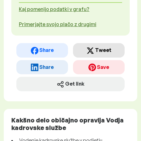
Kaj pomenijo podatki v grafu?
Primerjajte svojo plačo z drugimi
Share
Tweet
Share
Save
Get link
Kakšno delo običajno opravlja Vodja
kadrovske službe
Vodenje kadrovske službe v podjetju.