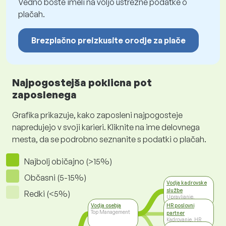
Vedno boste imeli na voljo ustrezne podatke o
plačah.
Brezplačno preizkusite orodje za plače
Najpogostejša poklicna pot
zaposlenega
Grafika prikazuje, kako zaposleni najpogosteje
napredujejo v svoji karieri. Kliknite na ime delovnega
mesta, da se podrobno seznanite s podatki o plačah.
Najbolj običajno (>15%)
Občasni (5-15%)
Vodja kadrovske
službe
Redki (<5%)
Upravljanje,
svetovanje, vodenje
Vodja osebja
HR poslovni
Top Management
partner
Kadrovanje, HR