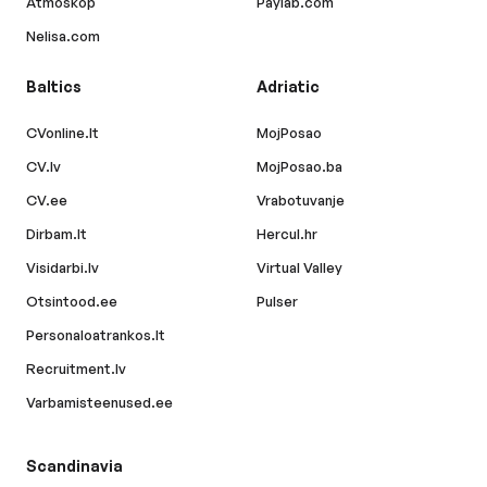
Atmoskop
Paylab.com
Nelisa.com
Baltics
Adriatic
CVonline.lt
MojPosao
CV.lv
MojPosao.ba
CV.ee
Vrabotuvanje
Dirbam.lt
Hercul.hr
Visidarbi.lv
Virtual Valley
Otsintood.ee
Pulser
Personaloatrankos.lt
Recruitment.lv
Varbamisteenused.ee
Scandinavia