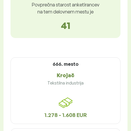
Povprečna starost anketirancev
na tem delovnem mestu je
41
666. mesto
Krojač
Tekstilna industrija
1.278 - 1.608 EUR