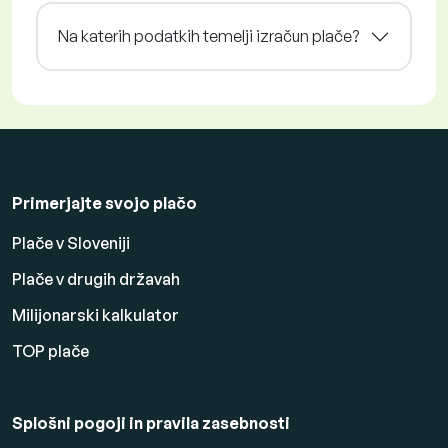
Na katerih podatkih temelji izračun plače?
Primerjajte svojo plačo
Plače v Sloveniji
Plače v drugih državah
Milijonarski kalkulator
TOP plače
Splošni pogoji in pravila zasebnosti