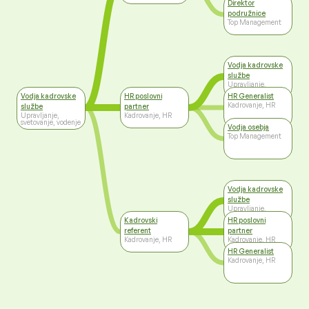
Direktor
podružnice
Top Management
Vodja kadrovske
službe
Upravljanje,
svetovanje, vodenje
Vodja kadrovske
HR poslovni
HR Generalist
Kadrovanje, HR
službe
partner
Upravljanje,
Kadrovanje, HR
svetovanje, vodenje
Vodja osebja
Top Management
Vodja kadrovske
službe
Upravljanje,
svetovanje, vodenje
Kadrovski
HR poslovni
referent
partner
Kadrovanje, HR
Kadrovanje, HR
HR Generalist
Kadrovanje, HR