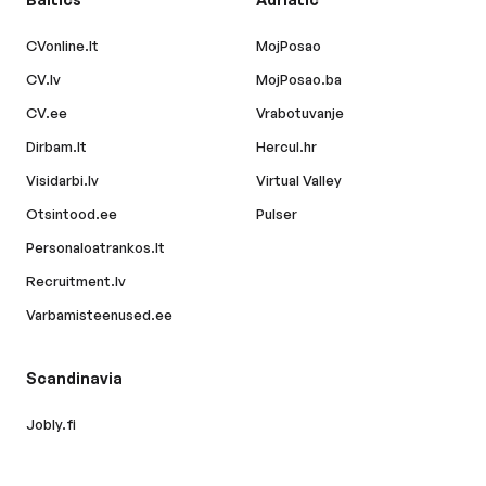
CVonline.lt
MojPosao
CV.lv
MojPosao.ba
CV.ee
Vrabotuvanje
Dirbam.lt
Hercul.hr
Visidarbi.lv
Virtual Valley
Otsintood.ee
Pulser
Personaloatrankos.lt
Recruitment.lv
Varbamisteenused.ee
Scandinavia
Jobly.fi