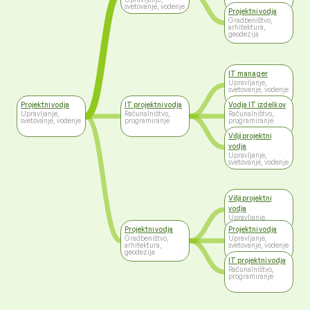
svetovanje, vodenje
Projektni vodja
Gradbeništvo,
arhitektura,
geodezija
IT manager
Upravljanje,
svetovanje, vodenje
Projektni vodja
IT projektni vodja
Vodja IT izdelkov
Upravljanje,
Računalništvo,
Računalništvo,
svetovanje, vodenje
programiranje
programiranje
Višji projektni
vodja
Upravljanje,
svetovanje, vodenje
Višji projektni
vodja
Upravljanje,
svetovanje, vodenje
Projektni vodja
Projektni vodja
Gradbeništvo,
Upravljanje,
arhitektura,
svetovanje, vodenje
geodezija
IT projektni vodja
Računalništvo,
programiranje