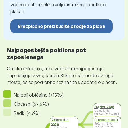
Vedno boste imeli na voljo ustrezne podatke o
plačah.
Brezplačno preizkusite orodje za plače
Najpogostejša poklicna pot
zaposlenega
Grafika prikazuje, kako zaposleni najpogosteje
napredujejo v svoji karieri. Kliknite na ime delovnega
mesta, da se podrobno seznanite s podatki o plačah.
Najbolj običajno (>15%)
Občasni (5-15%)
Projektni vodja
Upravljanje,
Redki (<5%)
svetovanje, vodenje
Višji projektni
IT projektni vodja
Računalništvo,
vodja
programiranje
Upravljanje,