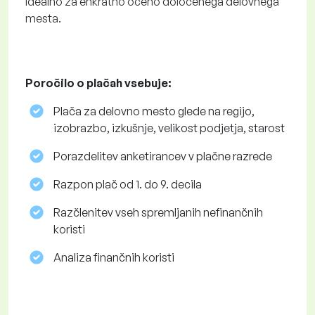
Idealno za enkratno oceno določenega delovnega
mesta.
Poročilo o plačah vsebuje:
Plača za delovno mesto glede na regijo,
izobrazbo, izkušnje, velikost podjetja, starost
Porazdelitev anketirancev v plačne razrede
Razpon plač od 1. do 9. decila
Razčlenitev vseh spremljanih nefinančnih
koristi
Analiza finančnih koristi