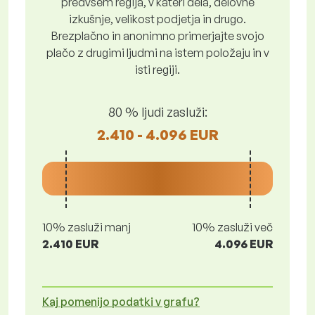
predvsem regija, v kateri dela, delovne
izkušnje, velikost podjetja in drugo.
Brezplačno in anonimno primerjajte svojo
plačo z drugimi ljudmi na istem položaju in v
isti regiji.
80 % ljudi zasluži:
2.410 - 4.096 EUR
10% zasluži manj
10% zasluži več
2.410 EUR
4.096 EUR
Kaj pomenijo podatki v grafu?