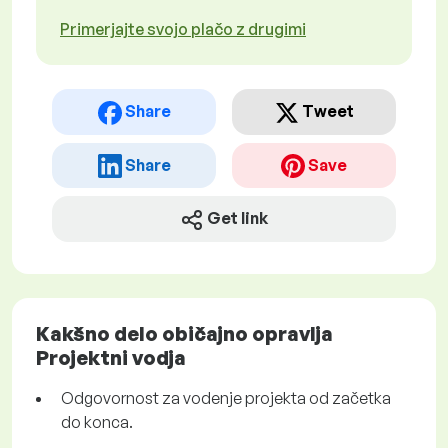
Primerjajte svojo plačo z drugimi
Share
Tweet
Share
Save
Get link
Kakšno delo običajno opravlja
Projektni vodja
Odgovornost za vodenje projekta od začetka
do konca.