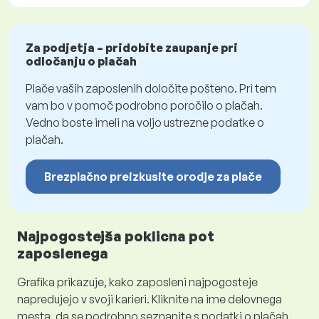
Za podjetja – pridobite zaupanje pri
odločanju o plačah
Plače vaših zaposlenih določite pošteno. Pri tem
vam bo v pomoč podrobno poročilo o plačah.
Vedno boste imeli na voljo ustrezne podatke o
plačah.
Brezplačno preizkusite orodje za plače
Najpogostejša poklicna pot
zaposlenega
Grafika prikazuje, kako zaposleni najpogosteje
napredujejo v svoji karieri. Kliknite na ime delovnega
mesta, da se podrobno seznanite s podatki o plačah.