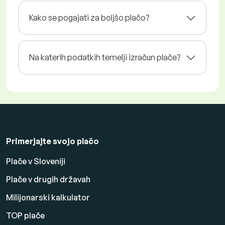
Kako se pogajati za boljšo plačo?
Na katerih podatkih temelji izračun plače?
Primerjajte svojo plačo
Plače v Sloveniji
Plače v drugih državah
Milijonarski kalkulator
TOP plače