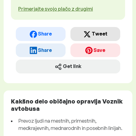
Primerjajte svojo plačo z drugimi
Share
Tweet
Share
Save
Get link
Kakšno delo običajno opravlja Voznik
avtobusa
Prevoz ljudi na mestnih, primestnih,
medkrajevnih, mednarodnih in posebnih linijah.