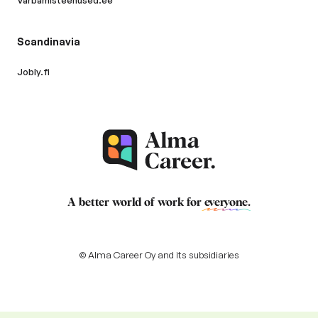
Varbamisteenused.ee
Scandinavia
Jobly.fi
A better world of work for
everyone
.
© Alma Career Oy and its subsidiaries