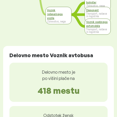
bolničar
Zdravstvo, nega
Voznik
Disponent
Transport, nabava
reševalnega
in logistika
vozila
Zdravstvo, nega
Voznik osebnega
avtomobila
Transport, nabava
in logistika
Delovno mesto Voznik avtobusa
Delovno mesto je
po višini plače na
418 mestu
Odstotek žensk