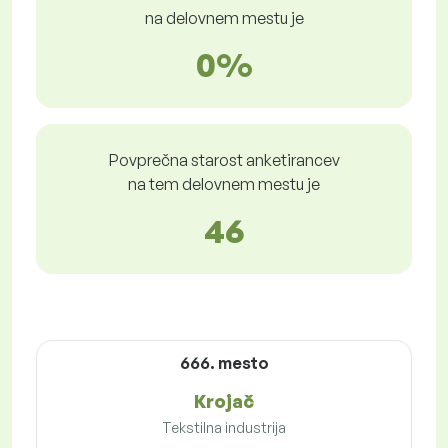
na delovnem mestu je
0%
Povprečna starost anketirancev
na tem delovnem mestu je
46
666. mesto
Krojač
Tekstilna industrija