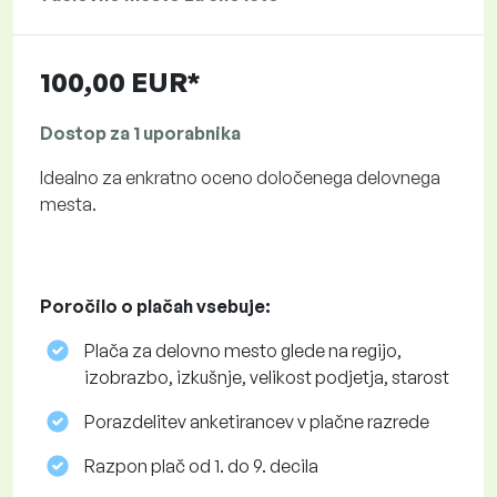
100,00 EUR*
Dostop za 1 uporabnika
Idealno za enkratno oceno določenega delovnega
mesta.
Poročilo o plačah vsebuje:
Plača za delovno mesto glede na regijo,
izobrazbo, izkušnje, velikost podjetja, starost
Porazdelitev anketirancev v plačne razrede
Razpon plač od 1. do 9. decila