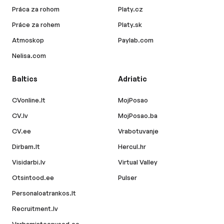
Práca za rohom
Platy.cz
Práce za rohem
Platy.sk
Atmoskop
Paylab.com
Nelisa.com
Baltics
Adriatic
CVonline.lt
MojPosao
CV.lv
MojPosao.ba
CV.ee
Vrabotuvanje
Dirbam.lt
Hercul.hr
Visidarbi.lv
Virtual Valley
Otsintood.ee
Pulser
Personaloatrankos.lt
Recruitment.lv