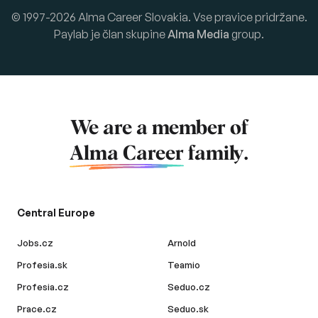
© 1997-2026 Alma Career Slovakia. Vse pravice pridržane.
Paylab je član skupine
Alma Media
group.
We are a member of
Alma Career
family.
Central Europe
Jobs.cz
Arnold
Profesia.sk
Teamio
Profesia.cz
Seduo.cz
Prace.cz
Seduo.sk