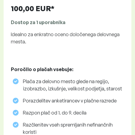
100,00 EUR*
Dostop za 1 uporabnika
Idealno za enkratno oceno določenega delovnega
mesta.
Poročilo o plačah vsebuje:
Plača za delovno mesto glede na regijo,
izobrazbo, izkušnje, velikost podjetja, starost
Porazdelitev anketirancev v plačne razrede
Razpon plač od 1. do 9. decila
Razčlenitev vseh spremljanih nefinančnih
koristi