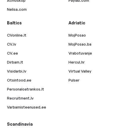
Atmoskop
Paylab.com
Nelisa.com
Baltics
Adriatic
CVonline.lt
MojPosao
CV.lv
MojPosao.ba
CV.ee
Vrabotuvanje
Dirbam.lt
Hercul.hr
Visidarbi.lv
Virtual Valley
Otsintood.ee
Pulser
Personaloatrankos.lt
Recruitment.lv
Varbamisteenused.ee
Scandinavia