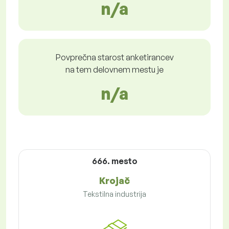
n/a
Povprečna starost anketirancev
na tem delovnem mestu je
n/a
666. mesto
Krojač
Tekstilna industrija