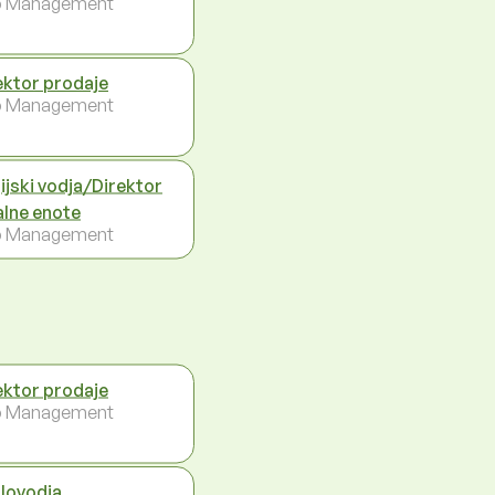
p Management
ektor prodaje
p Management
ijski vodja/Direktor
alne enote
p Management
ektor prodaje
p Management
lovodja