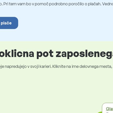
o. Pri tem vam bo v pomoč podrobno poročilo o plačah. Vedno
 plače
oklicna pot zaposleneg
je napredujejo v svoji karieri. Kliknite na ime delovnega mest
Gla