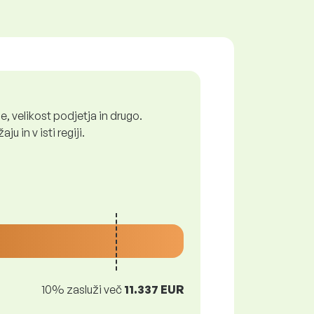
, velikost podjetja in drugo.
 in v isti regiji.
10% zasluži več
11.337 EUR