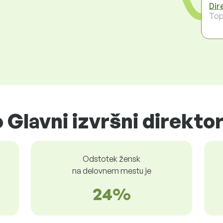
Dir
To
Glavni izvršni direkto
Odstotek žensk
na delovnem mestu je
24%