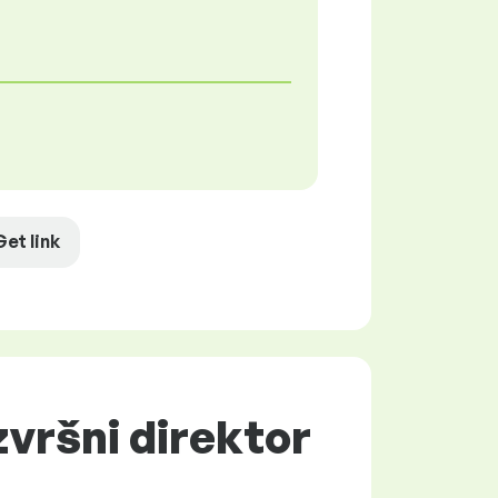
Get link
zvršni direktor