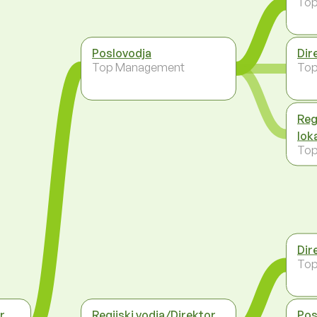
To
Poslovodja
Dir
Top Management
To
Reg
lok
To
Dir
To
r
Regijski vodja/Direktor
Pos