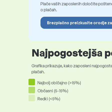
Plače vaših zaposlenih določite pošten
o plačah.
Brezplačno preizkusite orodje za
Najpogostejša p
Grafika prikazuje, kako zaposleni najpogoste
plačah.
Najbolj običajno (>15%)
Občasni (5-15%)
Redki (<5%)