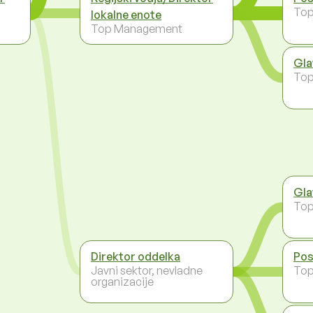
To
lokalne enote
Top Management
Gla
To
Gla
To
Direktor oddelka
Pos
Javni sektor, nevladne
To
organizacije