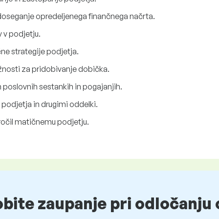
 doseganje opredeljenega finančnega načrta.
 v podjetju.
ne strategije podjetja.
žnosti za pridobivanje dobička.
oslovnih sestankih in pogajanjih.
 podjetja in drugimi oddelki.
oročil matičnemu podjetju.
obite zaupanje pri odločanju 