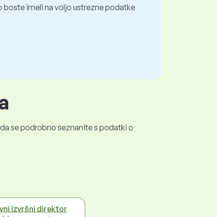
 boste imeli na voljo ustrezne podatke
a
a, da se podrobno seznanite s podatki o
vni izvršni direktor