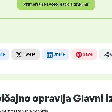
Primerjajte svojo plačo z drugimi
are
Tweet
Share
Save
ičajno opravlja Glavni i
nje in zastopanje podjetja.