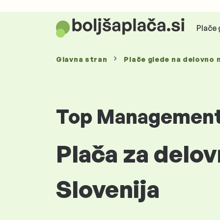
Plače 
Glavna stran
Plače glede
na delovno 
Top Managemen
Plača za delov
Slovenija