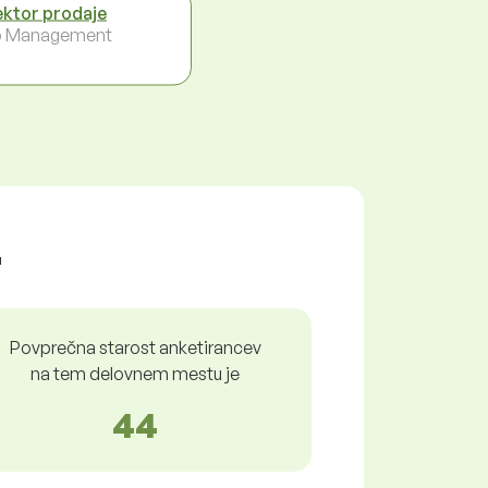
ektor prodaje
p Management
r
Povprečna starost anketirancev
na tem delovnem mestu je
44