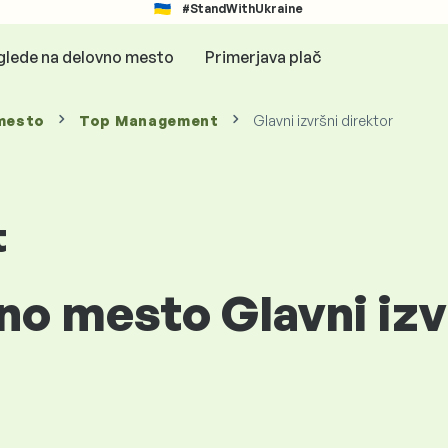
#StandWithUkraine
glede na delovno mesto
Primerjava plač
mesto
Top Management
Glavni izvršni direktor
t
no mesto Glavni izv