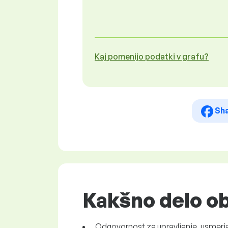
Kaj pomenijo podatki v grafu?
Sh
Kakšno delo ob
Odgovornost za upravljanje, usmerja