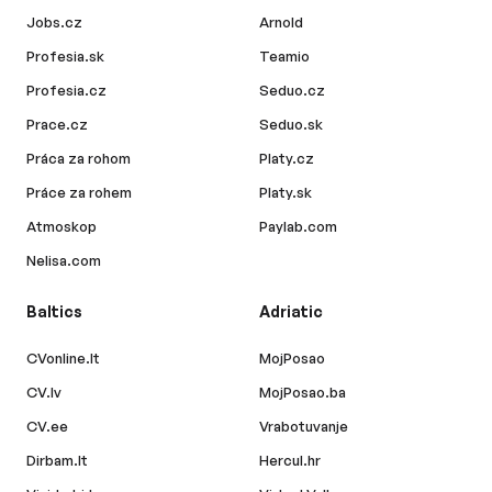
Jobs.cz
Arnold
Profesia.sk
Teamio
Profesia.cz
Seduo.cz
Prace.cz
Seduo.sk
Práca za rohom
Platy.cz
Práce za rohem
Platy.sk
Atmoskop
Paylab.com
Nelisa.com
Baltics
Adriatic
CVonline.lt
MojPosao
CV.lv
MojPosao.ba
CV.ee
Vrabotuvanje
Dirbam.lt
Hercul.hr