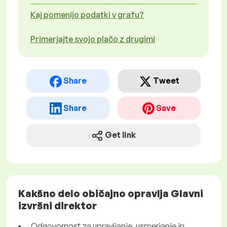
Kaj pomenijo podatki v grafu?
Primerjajte svojo plačo z drugimi
Share
Tweet
Share
Save
Get link
Kakšno delo običajno opravlja Glavni
izvršni direktor
Odgovornost za upravljanje, usmerjanje in