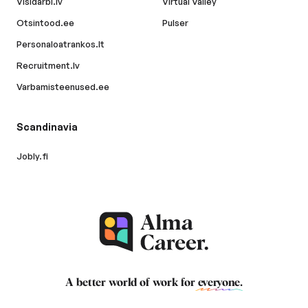
Visidarbi.lv
Virtual Valley
Otsintood.ee
Pulser
Personaloatrankos.lt
Recruitment.lv
Varbamisteenused.ee
Scandinavia
Jobly.fi
A better world of work for
everyone
.