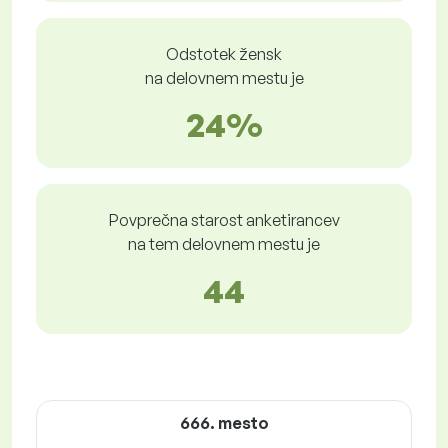
Odstotek žensk
na delovnem mestu je
24%
Povprečna starost anketirancev
na tem delovnem mestu je
44
666. mesto