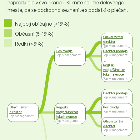
napredujejo v svoji karieri. Kliknite na ime delovnega
mesta, da se podrobno seznanite s podatki o plačah.
Najbolj običajno (>15%)
Občasni (5-15%)
Glavni izvršni
direktor
Redki (<5%)
Top Management
Poslovodja
Direktor prodaje
Top Management
Top Management
Regijski
vodja/Direktor
lokalne enote
Top Management
Direktor prodaje
Top Management
Glavni izvršni
Regijski
Poslovodja
Top Management
direktor
vodja/Direktor
Top Management
lokalne enote
Top Management
Glavni izvršni
direktor
Top Management