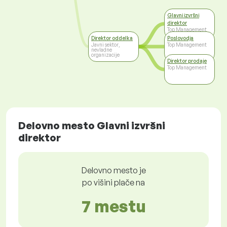
Glavni izvršni
direktor
Top Management
Direktor oddelka
Poslovodja
Javni sektor,
Top Management
nevladne
organizacije
Direktor prodaje
Top Management
Delovno mesto Glavni izvršni
direktor
Delovno mesto je
po višini plače na
7 mestu