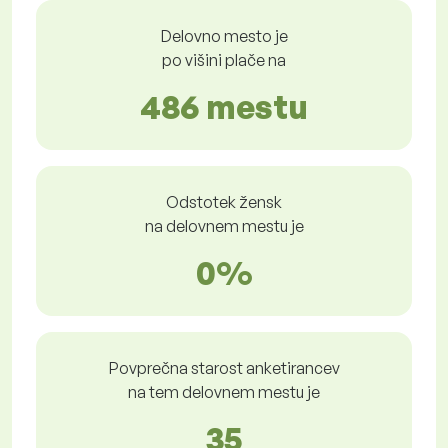
Delovno mesto je
po višini plače na
486 mestu
Odstotek žensk
na delovnem mestu je
0%
Povprečna starost anketirancev
na tem delovnem mestu je
35