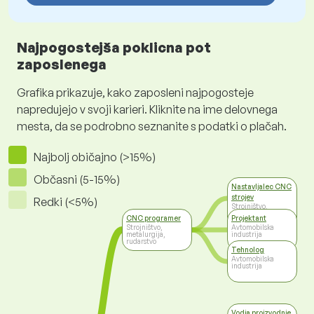
Najpogostejša poklicna pot
zaposlenega
Grafika prikazuje, kako zaposleni najpogosteje
napredujejo v svoji karieri. Kliknite na ime delovnega
mesta, da se podrobno seznanite s podatki o plačah.
Najbolj običajno (>15%)
Občasni (5-15%)
Nastavljalec CNC
strojev
Redki (<5%)
Strojništvo,
metalurgija,
CNC programer
Projektant
rudarstvo
Strojništvo,
Avtomobilska
metalurgija,
industrija
rudarstvo
Tehnolog
Avtomobilska
industrija
Vodja proizvodnje