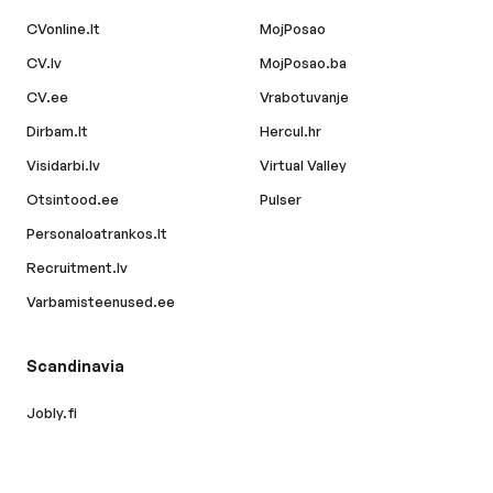
CVonline.lt
MojPosao
CV.lv
MojPosao.ba
CV.ee
Vrabotuvanje
Dirbam.lt
Hercul.hr
Visidarbi.lv
Virtual Valley
Otsintood.ee
Pulser
Personaloatrankos.lt
Recruitment.lv
Varbamisteenused.ee
Scandinavia
Jobly.fi