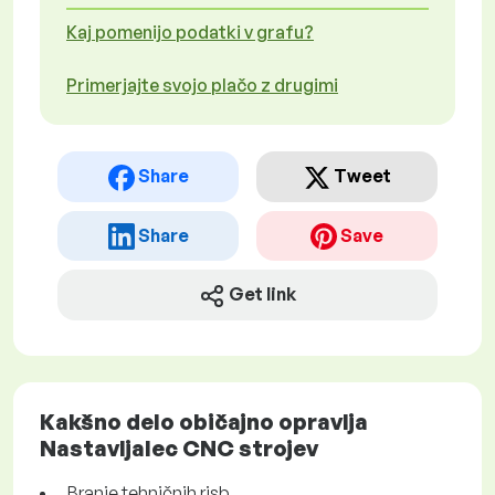
Kaj pomenijo podatki v grafu?
Primerjajte svojo plačo z drugimi
Share
Tweet
Share
Save
Get link
Kakšno delo običajno opravlja
Nastavljalec CNC strojev
Branje tehničnih risb.