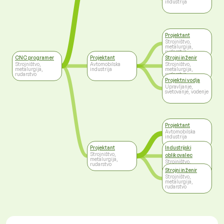
industrija
Projektant
Strojništvo,
metalurgija,
rudarstvo
CNC programer
Projektant
Strojni inženir
Strojništvo,
Avtomobilska
Strojništvo,
metalurgija,
industrija
metalurgija,
rudarstvo
rudarstvo
Projektni vodja
Upravljanje,
svetovanje, vodenje
Projektant
Avtomobilska
industrija
Projektant
Industrijski
Strojništvo,
oblikovalec
metalurgija,
Strojništvo,
rudarstvo
metalurgija,
Strojni inženir
rudarstvo
Strojništvo,
metalurgija,
rudarstvo