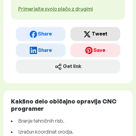
Primerjajte svojo plačo z drugimi
Share
Tweet
Share
Save
Get link
Kakšno delo običajno opravlja CNC
programer
Branje tehničnih risb.
Izračun koordinat orodja.