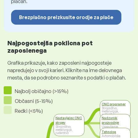
plačah.
Brezplačno preizkusite orodje za plače
Najpogostejša poklicna pot
zaposlenega
Grafika prikazuje, kako zaposleni najpogosteje
napredujejo v svoji karieri. Kliknite na ime delovnega
mesta, da se podrobno seznanite s podatki o plačah.
Najbolj običajno (>15%)
Občasni (5-15%)
CNC programer
Strojništvo,
Redki (<5%)
metalurgija,
rudarstvo
Nastavljalec CNC
Nadzornik
strojev
proizvodnje
Strojništvo,
Upravljanje,
metalurgija,
svetovanje, vodenje
Tehnolog
rudarstvo
Avtomobilska