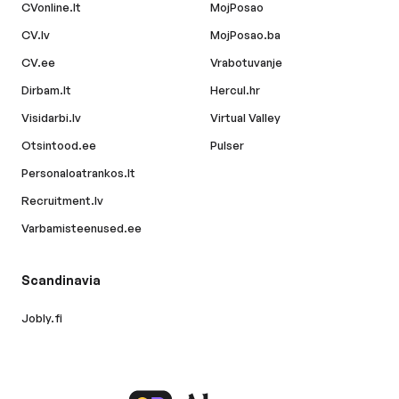
CVonline.lt
MojPosao
CV.lv
MojPosao.ba
CV.ee
Vrabotuvanje
Dirbam.lt
Hercul.hr
Visidarbi.lv
Virtual Valley
Otsintood.ee
Pulser
Personaloatrankos.lt
Recruitment.lv
Varbamisteenused.ee
Scandinavia
Jobly.fi