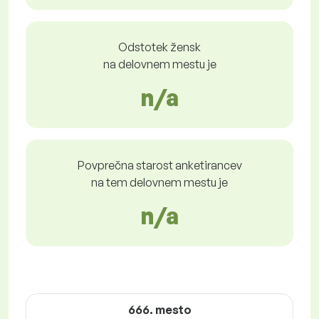
Odstotek žensk
na delovnem mestu je
n/a
Povprečna starost anketirancev
na tem delovnem mestu je
n/a
666. mesto