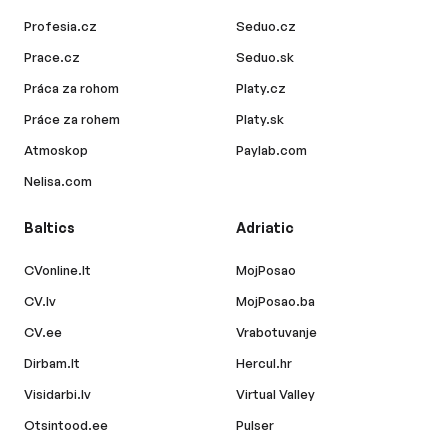
Profesia.cz
Seduo.cz
Prace.cz
Seduo.sk
Práca za rohom
Platy.cz
Práce za rohem
Platy.sk
Atmoskop
Paylab.com
Nelisa.com
Baltics
Adriatic
CVonline.lt
MojPosao
CV.lv
MojPosao.ba
CV.ee
Vrabotuvanje
Dirbam.lt
Hercul.hr
Visidarbi.lv
Virtual Valley
Otsintood.ee
Pulser