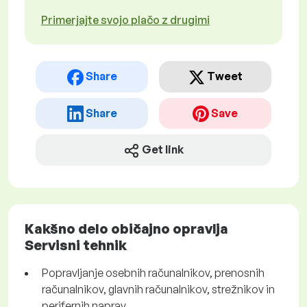
Primerjajte svojo plačo z drugimi
Share
Tweet
Share
Save
Get link
Kakšno delo običajno opravlja
Servisni tehnik
Popravljanje osebnih računalnikov, prenosnih
računalnikov, glavnih računalnikov, strežnikov in
perifernih naprav.