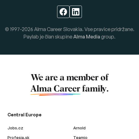
© 1997-2026 Alma Career Slovakia. Vse pravice pridržane.
Paylab je član skupine
Alma Media
group.
We are a member of
Alma Career
family.
Central Europe
Jobs.cz
Arnold
Profesia.sk
Teamio