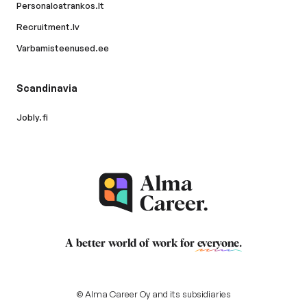
Personaloatrankos.lt
Recruitment.lv
Varbamisteenused.ee
Scandinavia
Jobly.fi
A better world of work for
everyone
.
© Alma Career Oy and its subsidiaries