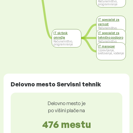
Računalništvo,
programiranje
IT specialist za
varnost
Računalništvo,
programiranje
IT skrbnik
IT specialist za
omrežja
tehnično podporo
Računalništvo,
Računalništvo,
programiranje
programiranje
IT manager
Upravljanje,
svetovanje, vodenje
Delovno mesto Servisni tehnik
Delovno mesto je
po višini plače na
476 mestu