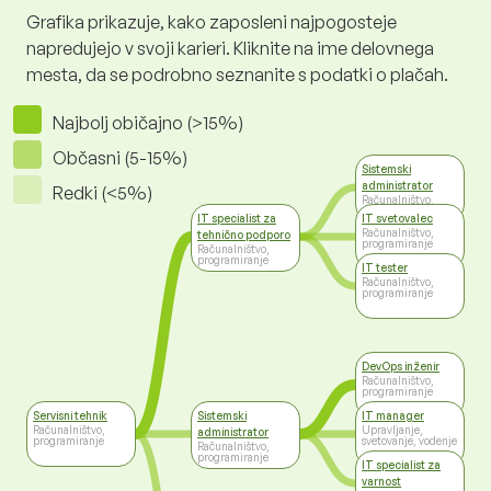
Grafika prikazuje, kako zaposleni najpogosteje
napredujejo v svoji karieri. Kliknite na ime delovnega
mesta, da se podrobno seznanite s podatki o plačah.
Najbolj običajno (>15%)
Občasni (5-15%)
Sistemski
administrator
Redki (<5%)
Računalništvo,
programiranje
IT specialist za
IT svetovalec
Računalništvo,
tehnično podporo
programiranje
Računalništvo,
programiranje
IT tester
Računalništvo,
programiranje
DevOps inženir
Računalništvo,
programiranje
Servisni tehnik
Sistemski
IT manager
Računalništvo,
Upravljanje,
administrator
programiranje
svetovanje, vodenje
Računalništvo,
programiranje
IT specialist za
varnost