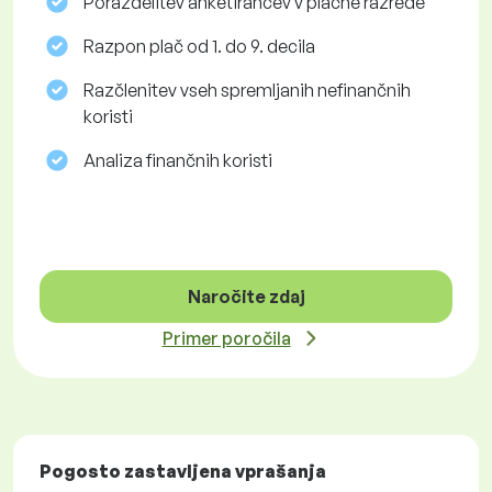
Porazdelitev anketirancev v plačne razrede
Razpon plač od 1. do 9. decila
Razčlenitev vseh spremljanih nefinančnih
koristi
Analiza finančnih koristi
Naročite zdaj
Primer poročila
Pogosto zastavljena vprašanja