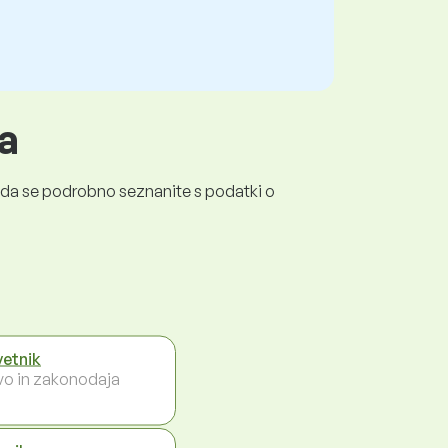
a
a, da se podrobno seznanite s podatki o
etnik
vo in zakonodaja