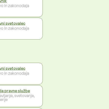
vnik
vo in zakonodaja
vni svetovalec
vo in zakonodaja
vni svetovalec
vo in zakonodaja
ja pravne službe
avljanje, svetovanje,
enje