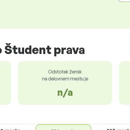
 Študent prava
Odstotek žensk
na delovnem mestu je
n/a