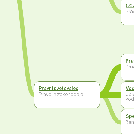
Odv
Pra
Pra
Pra
Pravni svetovalec
Vod
Pravo in zakonodaja
Upr
vod
Spe
Ban