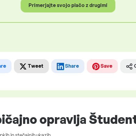
Primerjajte svojo plačo z drugimi
are
Tweet
Share
Save
ičajno opravlja Študen
pkih in stečajnih ukazih