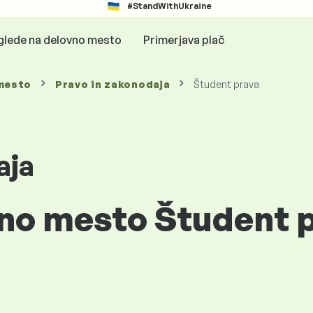
#StandWithUkraine
glede na delovno mesto
Primerjava plač
mesto
Pravo in zakonodaja
Študent prava
aja
vno mesto Študent p