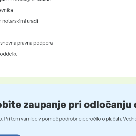
evnika
in notarskimi uradi
 osnovna pravna podpora
 oddelku
obite zaupanje pri odločanju 
o. Pri tem vam bo v pomoč podrobno poročilo o plačah. Vedno