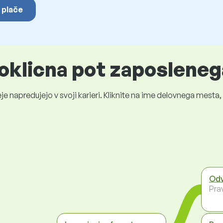
 plače
oklicna pot zaposleneg
je napredujejo v svoji karieri. Kliknite na ime delovnega mest
Odv
Pra