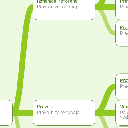
Izmenjeni referent
Pra
Pravo in zakonodaja
Pra
Pra
Pra
Pra
Pra
Pravnik
Vod
Pravo in zakonodaja
Upr
vod