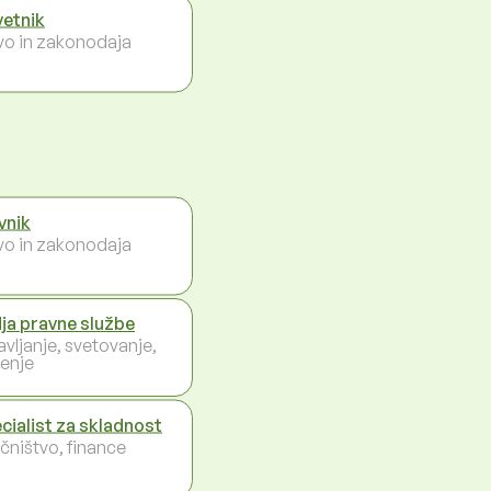
etnik
vo in zakonodaja
vnik
vo in zakonodaja
ja pravne službe
avljanje, svetovanje,
enje
cialist za skladnost
čništvo, finance