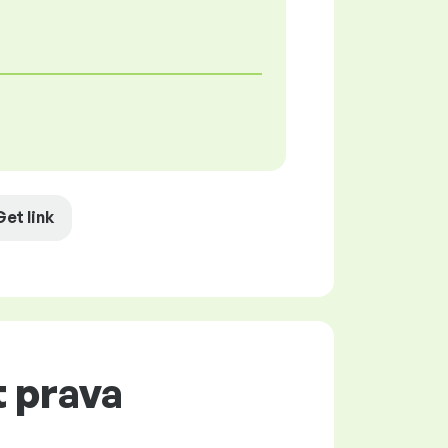
Get link
t prava