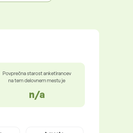
Povprečna starost anketirancev
na tem delovnem mestu je
n/a