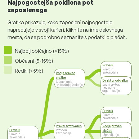
Najpogostejša poklicna pot
zaposlenega
Grafika prikazuje, kako zaposleni najpogosteje
napredujejo v svoji karieri. Kliknite na ime delovnega
mesta, da se podrobno seznanite s podatki o plačah.
Najbolj običajno (>15%)
Občasni (5-15%)
Pravnik
Pravo in
Redki (<5%)
zakonodaja
Vodja pravne
službe
Direktor oddelka
Upravljanje,
Javni sektor,
svetovanje, vodenje
nevladne
organizacije
Pravnik
Pravo in
zakonodaja
Pravni svetovalec
Vodja pravne
Pravnik
Pravo in
službe
zakonodaja
Pravo in
Upravljanje,
zakonodaja
svetovanje, vodenje