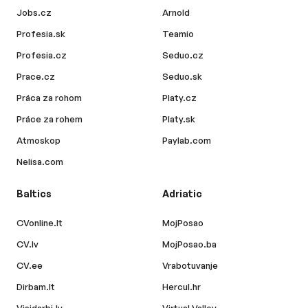
Jobs.cz
Arnold
Profesia.sk
Teamio
Profesia.cz
Seduo.cz
Prace.cz
Seduo.sk
Práca za rohom
Platy.cz
Práce za rohem
Platy.sk
Atmoskop
Paylab.com
Nelisa.com
Baltics
Adriatic
CVonline.lt
MojPosao
CV.lv
MojPosao.ba
CV.ee
Vrabotuvanje
Dirbam.lt
Hercul.hr