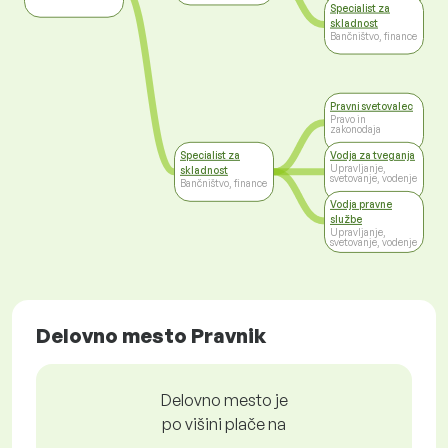
Specialist za
skladnost
Bančništvo, finance
Pravni svetovalec
Pravo in
zakonodaja
Specialist za
Vodja za tveganja
Upravljanje,
skladnost
svetovanje, vodenje
Bančništvo, finance
Vodja pravne
službe
Upravljanje,
svetovanje, vodenje
Delovno mesto Pravnik
Delovno mesto je
po višini plače na