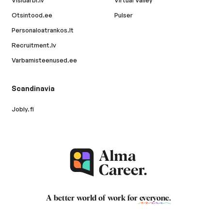
Visidarbi.lv
Virtual Valley
Otsintood.ee
Pulser
Personaloatrankos.lt
Recruitment.lv
Varbamisteenused.ee
Scandinavia
Jobly.fi
A better world of work for
everyone
.