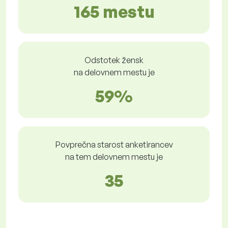
165 mestu
Odstotek žensk
na delovnem mestu je
59%
Povprečna starost anketirancev
na tem delovnem mestu je
35