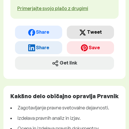
Primerjajte svojo plačo z drugimi
Share
Tweet
Share
Save
Get link
Kakšno delo običajno opravlja Pravnik
Zagotavljanje pravne svetovalne dejavnosti.
Izdelava pravnih analiz in izjav.
Ocena in izdelava pravnih dokumentov.